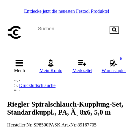
Entdecke jetzt die neuesten Festool Produkte!
0
Startseite
/
Menü
Mein Konto
Merkzettel
Warenstapler
Drucklufttechnik
/
Druckluftschläuche
/
Spiralschläuche
/
Riegler Spiralschlauch-Kupplung-Set,
RIEGLER Spiralschläuche
Standardkuppl., PA, Ã¸ 8x6, 5,0 m
Hersteller Nr.:
SP8500PASK
|
Art.-Nr.
:
89167705