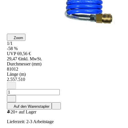
Zoom
1/1
-58 %
UVP
69,56 €
29,47 €
inkl. MwSt.
Durchmesser (mm)
8
10
12
Länge (m)
2.5
5
7.5
10
Auf den Warenstapler
20+ auf Lager
Lieferzeit: 2-3 Arbeitstage