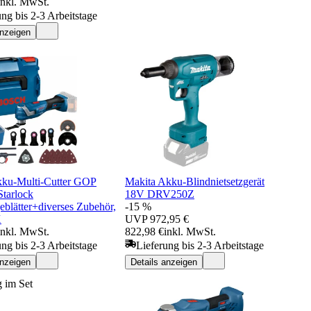
inkl. MwSt.
ung bis 2-3 Arbeitstage
anzeigen
ku-Multi-Cutter GOP
Makita Akku-Blindnietsetzgerät
Starlock
18V DRV250Z
eblätter+diverses Zubehör,
-15 %
X
UVP
972,95 €
inkl. MwSt.
822,98 €
inkl. MwSt.
ung bis 2-3 Arbeitstage
Lieferung bis 2-3 Arbeitstage
anzeigen
Details anzeigen
 im Set