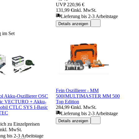
UVP
220,96 €
131,99 €
inkl. MwSt.
Lieferung bis 2-3 Arbeitstage
Details anzeigen
 im Set
Fein Oszillierer - MM
ool Akku-Oszillierer OSC
500||MULTIMASTER MM 500
sic VECTURO + Akku-
Top Edition
obil CTLC SYS I-Basic
284,99 €
inkl. MwSt.
TEC
Lieferung bis 2-3 Arbeitstage
Details anzeigen
ich zu Einzelpreisen
inkl. MwSt.
ung bis 2-3 Arbeitstage