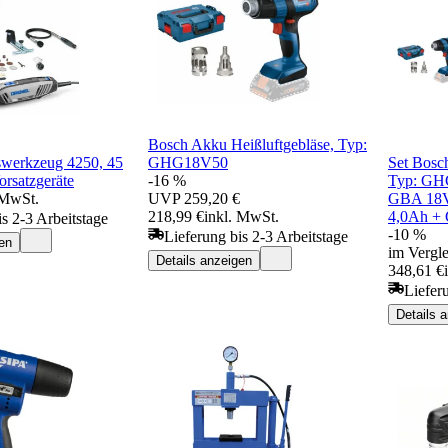
Bosch Akku Heißluftgebläse, Typ:
swerkzeug 4250, 45
GHG18V50
Set Bosc
orsatzgeräte
-16 %
Typ: GHG
 MwSt.
UVP
259,20 €
GBA 18V
218,99 €
inkl. MwSt.
4,0Ah +
is 2-3 Arbeitstage
-10 %
Lieferung bis 2-3 Arbeitstage
en
im Vergle
Details anzeigen
348,61 €
Liefer
Details 