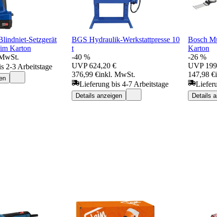
lindniet-Setzgerät
BGS Hydraulik-Werkstattpresse 10
Bosch Mu
 im Karton
t
Karton
 MwSt.
-40 %
-26 %
UVP
624,20 €
UVP
199
is 2-3 Arbeitstage
376,99 €
inkl. MwSt.
147,98 €
en
Lieferung bis 4-7 Arbeitstage
Liefer
Details anzeigen
Details 