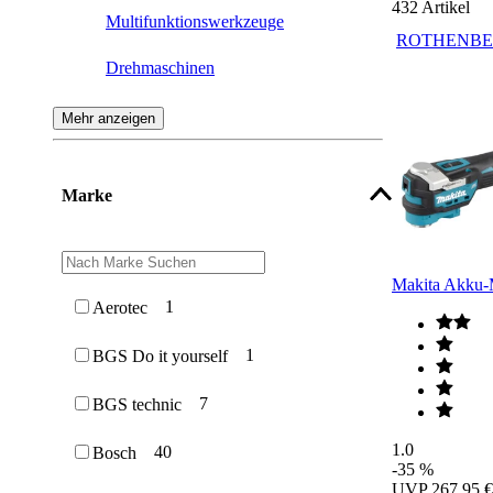
432
Artikel
Multifunktionswerkzeuge
ROTHENBE
Drehmaschinen
Pressmaschinen
Mehr anzeigen
Heißluftföne
Marke
Klebepistolen
Kantenanleimer
Makita Akku-
Akku-Heißluftföne
1
Aerotec
1
BGS Do it yourself
7
BGS technic
1.0
40
Bosch
-35 %
UVP
267,95 €