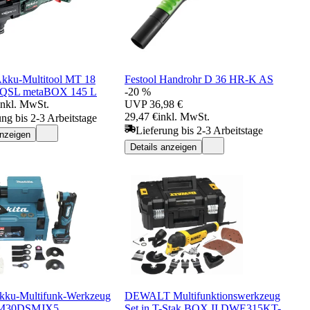
kku-Multitool MT 18
Festool Handrohr D 36 HR-K AS
QSL metaBOX 145 L
-20 %
inkl. MwSt.
UVP
36,98 €
29,47 €
inkl. MwSt.
ung bis 2-3 Arbeitstage
Lieferung bis 2-3 Arbeitstage
anzeigen
Details anzeigen
kku-Multifunk-Werkzeug
DEWALT Multifunktionswerkzeug
TM30DSMJX5
Set in T-Stak BOX II DWE315KT-