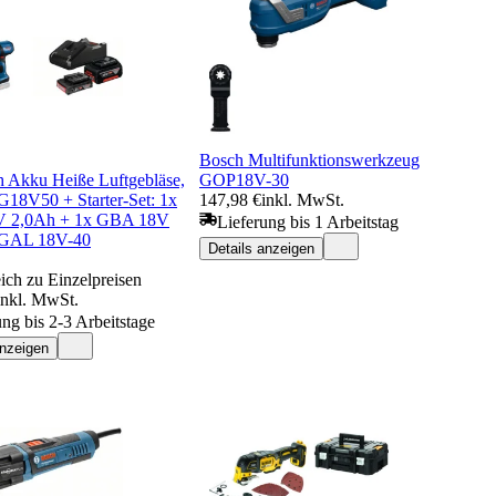
Bosch Multifunktionswerkzeug
h Akku Heiße Luftgebläse,
GOP18V-30
18V50 + Starter-Set: 1x
147,98 €
inkl. MwSt.
 2,0Ah + 1x GBA 18V
Lieferung bis 1 Arbeitstag
 GAL 18V-40
Details anzeigen
ich zu Einzelpreisen
inkl. MwSt.
ung bis 2-3 Arbeitstage
anzeigen