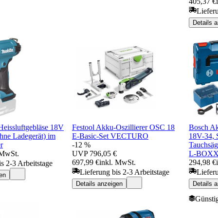
405,37 €
Liefer
Details 
eissluftgebläse 18V
Festool Akku-Oszillierer OSC 18
Bosch Ak
hne Ladegerät) im
E-Basic-Set VECTURO
18V-34, 
r
-12 %
Tauchsäg
 MwSt.
UVP
796,05 €
L-BOX
697,99 €
inkl. MwSt.
294,98 €
is 2-3 Arbeitstage
Lieferung bis 2-3 Arbeitstage
Liefer
en
Details anzeigen
Details 
Günstig