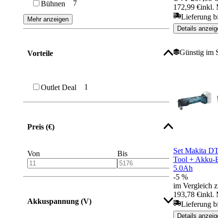
7
Bühnen
172,99 €
inkl.
Lieferung b
Mehr anzeigen
Details anzeig
Günstig im 
Vorteile
1
Outlet Deal
Preis (€)
Set Makita D
Von
Bis
Tool + Akku-
5.0Ah
-5 %
im Vergleich z
193,78 €
inkl.
Akkuspannung (V)
Lieferung b
Details anzeig