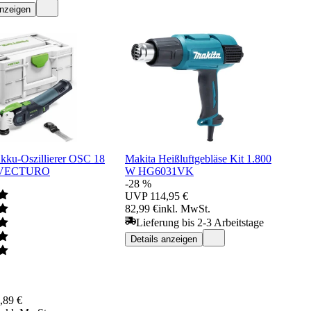
anzeigen
Akku-Oszillierer OSC 18
Makita Heißluftgebläse Kit 1.800
c VECTURO
W HG6031VK
-28 %
UVP
114,95 €
82,99 €
inkl. MwSt.
Lieferung bis 2-3 Arbeitstage
Details anzeigen
,89 €