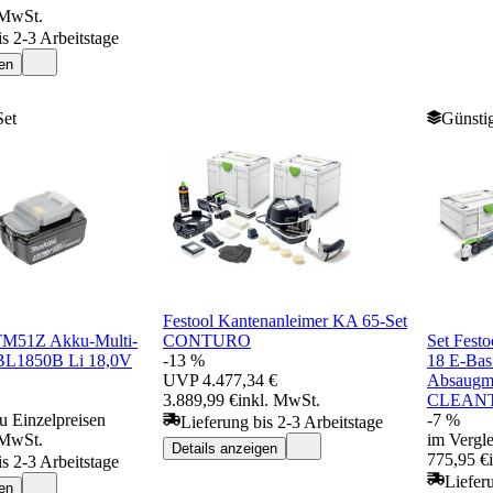
 MwSt.
is 2-3 Arbeitstage
en
Set
Günstig
Festool Kantenanleimer KA 65-Set
TM51Z Akku-Multi-
CONTURO
Set Fest
BL1850B Li 18,0V
-13 %
18 E-Ba
UVP
4.477,34 €
Absaugm
3.889,99 €
inkl. MwSt.
CLEAN
u Einzelpreisen
-7 %
Lieferung bis 2-3 Arbeitstage
 MwSt.
im Vergle
Details anzeigen
775,95 €
is 2-3 Arbeitstage
Liefer
en