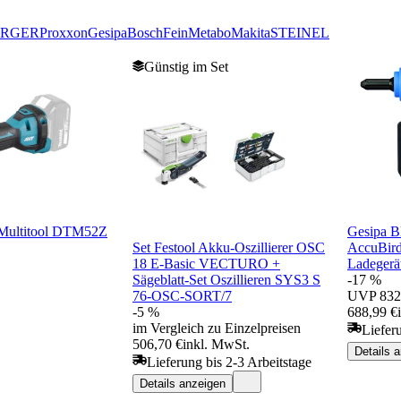
RGER
Proxxon
Gesipa
Bosch
Fein
Metabo
Makita
STEINEL
Günstig im Set
Multitool DTM52Z
Gesipa Bl
Set Festool Akku-Oszillierer OSC
AccuBird
18 E-Basic VECTURO +
Ladegerä
Sägeblatt-Set Oszillieren SYS3 S
-17 %
76-OSC-SORT/7
UVP
832
-5 %
688,99 €
im Vergleich zu Einzelpreisen
Liefer
506,70 €
inkl. MwSt.
Details 
Lieferung bis 2-3 Arbeitstage
Details anzeigen