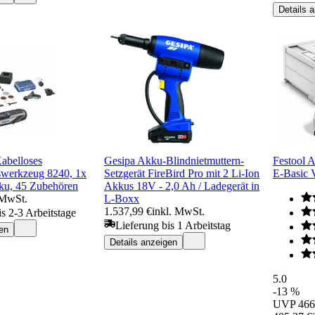
Details 
belloses
Gesipa Akku-Blindnietmuttern-
Festool 
swerkzeug 8240, 1x
Setzgerät FireBird Pro mit 2 Li-Ion
E-Basi
u, 45 Zubehören
Akkus 18V - 2,0 Ah / Ladegerät in
 MwSt.
L-Boxx
1.537,99 €
inkl. MwSt.
is 2-3 Arbeitstage
Lieferung bis 1 Arbeitstag
en
Details anzeigen
5.0
-13 %
UVP
466