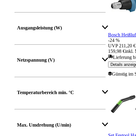
Ausgangsleistung (W)
Bosch Heißlu
-24 %
UVP
211,20 €
159,98 €
inkl.
Mehr anzeigen
Lieferung b
Netzspannung (V)
Details anzeig
Günstig im 
Temperaturbereich min. °C
Mehr anzeigen
Max. Umdrehung (U/min)
Set Festool 