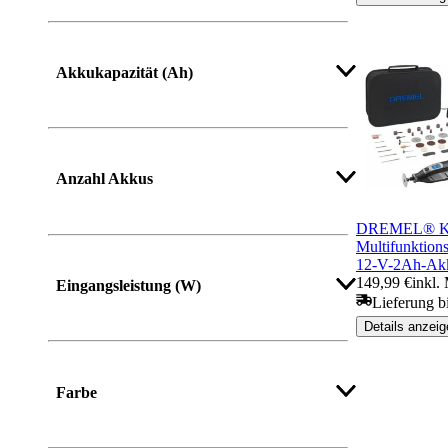
Mehr anzeigen
Akkukapazität (Ah)
Mehr anzeigen
Anzahl Akkus
DREMEL® Ka
Multifunktion
12-V-2Ah-Akk
149,99 €
inkl.
Eingangsleistung (W)
Lieferung b
Details anzeig
Mehr anzeigen
Farbe