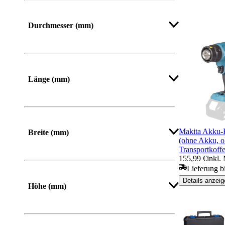
Durchmesser (mm)
Mehr anzeigen
Länge (mm)
Von
Bis
Makita Akku-H
Breite (mm)
(ohne Akku, o
Transportkoffe
155,99 €
inkl.
Von
Bis
Lieferung b
Details anzeig
Höhe (mm)
Von
Bis