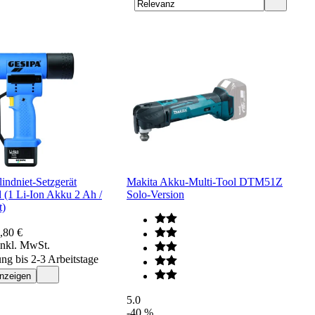
indniet-Setzgerät
Makita Akku-Multi-Tool DTM51Z
 (1 Li-Ion Akku 2 Ah /
Solo-Version
t)
,80 €
inkl. MwSt.
ung bis 2-3 Arbeitstage
anzeigen
5.0
-40 %