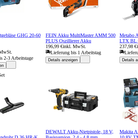
ftgebläse GHG 20-60
FEIN Akku MultiMaster AMM 500
Metabo A
PLUS Oszillierer Akku
LTX BL 
196,99 €
inkl. MwSt.
237,98 €
 MwSt.
Lieferung bis 1 Arbeitstag
Liefer
is 2-3 Arbeitstage
Details anzeigen
Details 
en
Set
DEWALT Akku-Nietpistole, 18 V,
Makita A
Handrohr D 36 HR-K
Basisversion, 2,4 - 4,8 mm
10,8V 