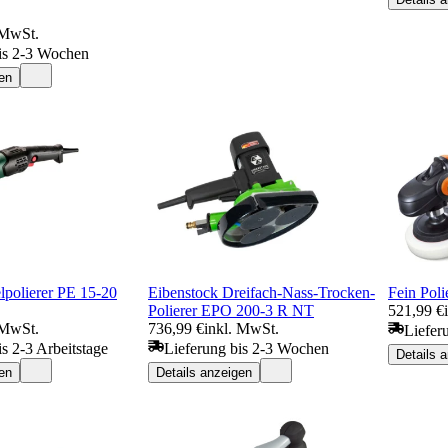
 MwSt.
is 2-3 Wochen
en
polierer PE 15-20
Eibenstock Dreifach-Nass-Trocken-
Fein Pol
Polierer EPO 200-3 R NT
521,99 €
 MwSt.
736,99 €
inkl. MwSt.
Liefer
is 2-3 Arbeitstage
Lieferung bis 2-3 Wochen
Details 
en
Details anzeigen