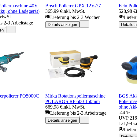
Poliermaschine 40V
Bosch Polierer GPX 12V-77
Fein Pol
ku, ohne Ladegerät)
365,99 €
inkl. MwSt.
528,98 €
 MwSt.
Lieferung bis 2-3 Wochen
Liefer
is 2-3 Arbeitstage
Details anzeigen
Details 
en
terpolierer PO5000C
Mirka Rotationspoliermaschine
BGS Akk
POLAROS RP 600 150mm
Poliermas
669,98 €
inkl. MwSt.
ohne Ak
-44 %
Lieferung bis 2-3 Arbeitstage
UVP
216
Details anzeigen
121,99 €
Liefer
Details 