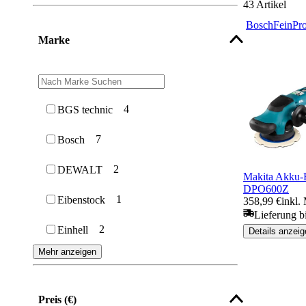
43
Artikel
Bosch
Fein
Pr
Marke
4
BGS technic
7
Bosch
2
DEWALT
Makita Akku-E
DPO600Z
1
Eibenstock
358,99 €
inkl.
Lieferung b
2
Einhell
Details anzeig
Mehr anzeigen
Preis (€)