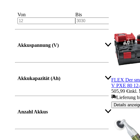
Von
Bis
Akkuspannung (V)
Akkukapazität (Ah)
FLEX Der sma
V PXE 80 12
505,99 €
inkl.
Lieferung b
Details anzeig
Anzahl Akkus