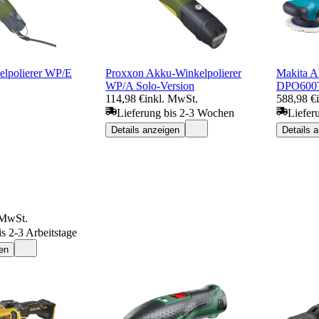
elpolierer WP/E
Proxxon Akku-Winkelpolierer
Makita A
WP/A Solo-Version
DPO600
114,98 €
inkl. MwSt.
588,98 €
Lieferung bis 2-3 Wochen
Liefer
Details anzeigen
Details 
 MwSt.
is 2-3 Arbeitstage
en