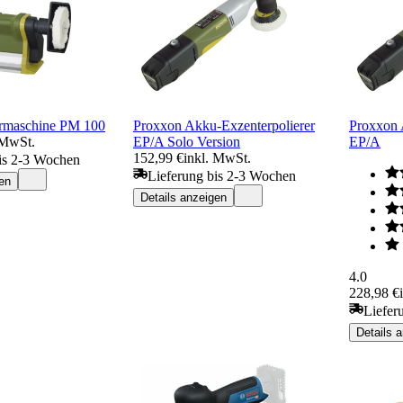
ermaschine PM 100
Proxxon Akku-Exzenterpolierer
Proxxon 
 MwSt.
EP/A Solo Version
EP/A
152,99 €
inkl. MwSt.
is 2-3 Wochen
Lieferung bis 2-3 Wochen
en
Details anzeigen
4.0
228,98 €
Liefer
Details 