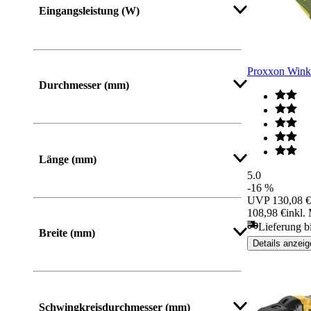
Eingangsleistung (W)
Mehr anzeigen
Proxxon Wink
Durchmesser (mm)
Mehr anzeigen
Länge (mm)
5.0
-16 %
Von
Bis
UVP
130,08 €
108,98 €
inkl.
Lieferung b
Breite (mm)
Details anzeig
Von
Bis
Schwingkreisdurchmesser (mm)