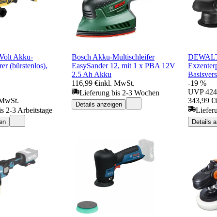
olt Akku-
Bosch Akku-Multischleifer
DEWALT 
er (bürstenlos),
EasySander 12, mit 1 x PBA 12V
Exzenterp
2.5 Ah Akku
Basisvers
116,99 €
inkl. MwSt.
-19 %
UVP
424
Lieferung bis 2-3 Wochen
 MwSt.
343,99 €
Details anzeigen
is 2-3 Arbeitstage
Liefer
en
Details 