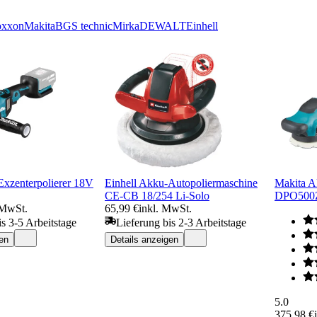
oxxon
Makita
BGS technic
Mirka
DEWALT
Einhell
xzenterpolierer 18V
Einhell Akku-Autopoliermaschine
Makita A
CE-CB 18/254 Li-Solo
DPO500
 MwSt.
65,99 €
inkl. MwSt.
is 3-5 Arbeitstage
Lieferung bis 2-3 Arbeitstage
en
Details anzeigen
5.0
375,98 €