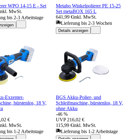
ierer WPO 14-15 E - Set
Metabo Winkelpolierer PE 15-25
inkl. MwSt.
Set metaBOX 165 L
641,99 €
inkl. MwSt.
ung bis 2-3 Arbeitstage
Lieferung bis 2-3 Wochen
anzeigen
Details anzeigen
u-Exzenter-
BGS Akku-Polier- und
chine, bürstenlos, 18 V,
Schleifmaschine, bürstenlos, 18 V,
ku
ohne Akku
-46 %
,02 €
UVP
216,02 €
inkl. MwSt.
115,99 €
inkl. MwSt.
ung bis 1-2 Arbeitstage
Lieferung bis 1-2 Arbeitstage
anzeigen
Details anzeigen