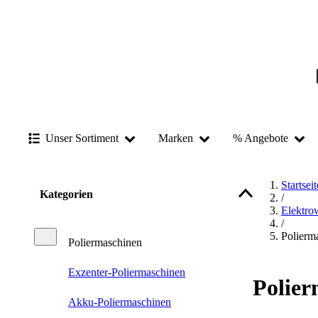
Unser Sortiment
Marken
% Angebote
Startseit
Kategorien
/
Elektro
/
Polierm
Poliermaschinen
Exzenter-Poliermaschinen
Polier
Akku-Poliermaschinen