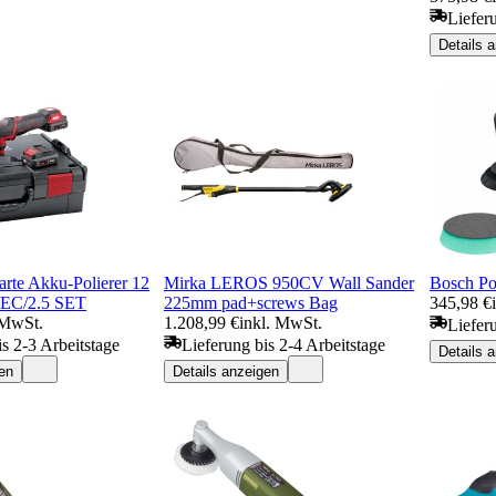
Liefer
Details 
rte Akku-Polierer 12
Mirka LEROS 950CV Wall Sander
Bosch Po
-EC/2.5 SET
225mm pad+screws Bag
345,98 €
 MwSt.
1.208,99 €
inkl. MwSt.
Liefer
is 2-3 Arbeitstage
Lieferung bis 2-4 Arbeitstage
Details 
en
Details anzeigen