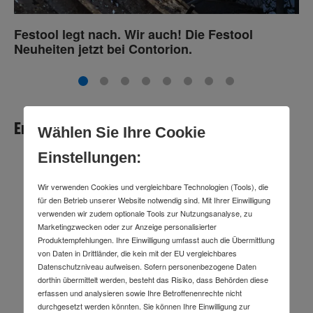
Festool legt nach. Wir auch! Die Festool
Wi
Neuheiten jetzt bei Contorion.
To
Entdecke Contorions Markenwelten
Wählen Sie Ihre Cookie
Einstellungen:
Wir verwenden Cookies und vergleichbare Technologien (Tools), die
für den Betrieb unserer Website notwendig sind. Mit Ihrer Einwilligung
verwenden wir zudem optionale Tools zur Nutzungsanalyse, zu
Marketingzwecken oder zur Anzeige personalisierter
Produktempfehlungen. Ihre Einwilligung umfasst auch die Übermittlung
von Daten in Drittländer, die kein mit der EU vergleichbares
Datenschutzniveau aufweisen. Sofern personenbezogene Daten
dorthin übermittelt werden, besteht das Risiko, dass Behörden diese
erfassen und analysieren sowie Ihre Betroffenenrechte nicht
durchgesetzt werden könnten. Sie können Ihre Einwilligung zur