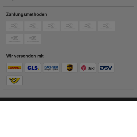
Zahlungsmethoden
Wir versenden mit
Du befindest dich im
Privatkunden-Shop
Zum Geschäftskunden-Shop
© 2026 Contorion.
Alle Rechte vorbehalten.
Barrierefreiheit
Impressum
AGB
Datenschutz