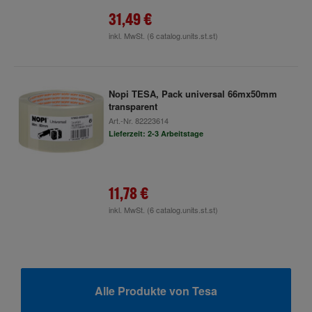
31,49 €
inkl. MwSt.
(6 catalog.units.st.st)
Nopi TESA, Pack universal 66mx50mm
transparent
Art.-Nr.
82223614
Lieferzeit: 2-3 Arbeitstage
11,78 €
inkl. MwSt.
(6 catalog.units.st.st)
Alle Produkte von Tesa