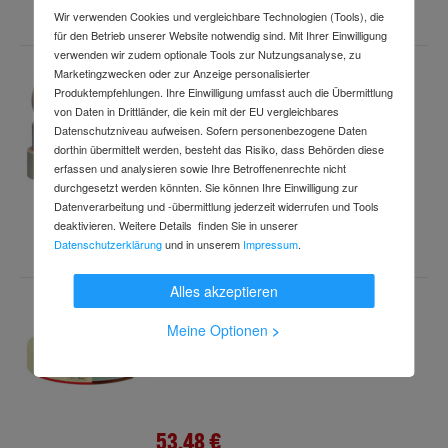
inkl. MwSt.
(36 Rollen pro Verpackungseinheit)
Wir verwenden Cookies und vergleichbare Technologien (Tools), die
für den Betrieb unserer Website notwendig sind. Mit Ihrer Einwilligung
verwenden wir zudem optionale Tools zur Nutzungsanalyse, zu
Marketingzwecken oder zur Anzeige personalisierter
Nopi TESA, Malerkrepp 55510 50mx19mm
Produktempfehlungen. Ihre Einwilligung umfasst auch die Übermittlung
Art.-Nr.
89956980
von Daten in Drittländer, die kein mit der EU vergleichbares
Lieferzeit: 2-3 Arbeitstage
Datenschutzniveau aufweisen. Sofern personenbezogene Daten
dorthin übermittelt werden, besteht das Risiko, dass Behörden diese
erfassen und analysieren sowie Ihre Betroffenenrechte nicht
durchgesetzt werden könnten. Sie können Ihre Einwilligung zur
24,79 €
Datenverarbeitung und -übermittlung jederzeit widerrufen und Tools
deaktivieren. Weitere Details finden Sie in unserer
inkl. MwSt.
(16 Rollen pro Verpackungseinheit)
Datenschutzerklärung
und in unserem
Impressum
.
Alles akzeptieren
tesa Malerband Classic, 50m:30mm
Meine Optionen
>
Art.-Nr.
89170536
Lieferzeit: 2-3 Arbeitstage
53,48 €