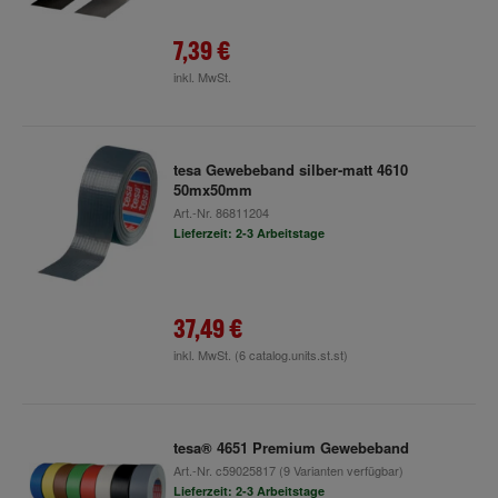
7,39 €
inkl. MwSt.
tesa Gewebeband silber-matt 4610
50mx50mm
Art.-Nr.
86811204
Lieferzeit: 2-3 Arbeitstage
37,49 €
inkl. MwSt.
(6 catalog.units.st.st)
tesa® 4651 Premium Gewebeband
Art.-Nr.
c59025817
(9 Varianten verfügbar)
Lieferzeit: 2-3 Arbeitstage