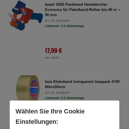
tesa® 6300 Packband Handabroller
Economy für Paketband-Rollen bis 66 m ×
50 mm
Art.-Nr.
54634838
Lieferzeit: 2-4 Arbeitstage
17,99 €
inkl. MwSt.
tesa Klebeband transparent tesapack 4100
66mx50mm
Art.-Nr.
81568244
Lieferzeit: 2-3 Arbeitstage
Wählen Sie Ihre Cookie
Einstellungen:
185,99 €