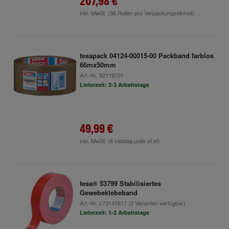
207,98 €
inkl. MwSt.
(36 Rollen pro Verpackungseinheit)
tesapack 04124-00015-00 Packband farblos
66mx50mm
Art.-Nr.
92119701
Lieferzeit: 2-3 Arbeitstage
49,99 €
inkl. MwSt.
(6 catalog.units.st.st)
tesa® 53799 Stabilisiertes
Gewebeklebeband
Art.-Nr.
c73141617
(2 Varianten verfügbar)
Lieferzeit: 1-2 Arbeitstage