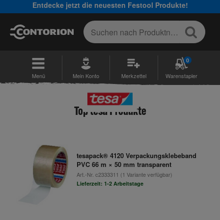
Entdecke jetzt die neuesten Festool Produkte!
0
Menü
Mein Konto
Merkzettel
Warenstapler
Top tesa Produkte
tesapack® 4120 Verpackungsklebeband
PVC 66 m × 50 mm transparent
Art.-Nr.
c2333311
(1 Variante verfügbar)
Lieferzeit: 1-2 Arbeitstage