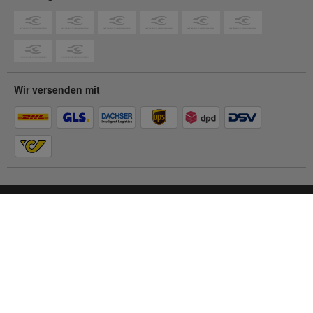
Wir versenden mit
Du befindest dich im
Privatkunden-Shop
Zum Geschäftskunden-Shop
© 2026 Contorion.
Alle Rechte vorbehalten.
Barrierefreiheit
Impressum
AGB
Datenschutz
Cookie Einstellungen