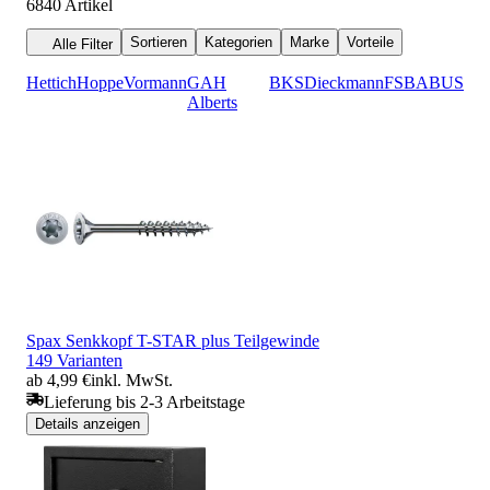
6840
Artikel
Sortieren
Kategorien
Marke
Vorteile
Alle Filter
Hettich
Hoppe
Vormann
GAH
BKS
Dieckmann
FSB
ABUS
Alberts
Spax Senkkopf T-STAR plus Teilgewinde
149 Varianten
ab 4,99 €
inkl. MwSt.
Lieferung bis 2-3 Arbeitstage
Details anzeigen