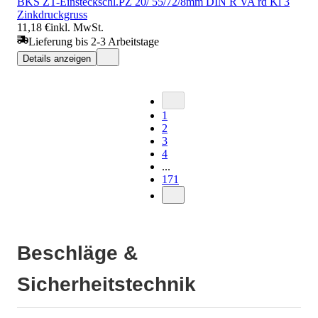
BKS ZT-Einsteckschl.PZ 20/ 55/72/8mm DIN R VA rd Kl 3
Zinkdruckgruss
11,18 €
inkl. MwSt.
Lieferung bis 2-3 Arbeitstage
Details anzeigen
1
2
3
4
...
171
Beschläge &
Sicherheitstechnik