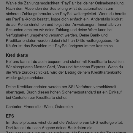
Wähle die Zahlungsmöglichkeit "PayPal" bei deiner Onlinebestellung.
Nach dem Absenden der Bestellung wirst du automatisch zum
sicheren Zahlungsformular von PayPal weitergeleitet. Wenn du bereits
ein PayPal-Konto besitzt, logge dich einfach ein. Andernfalls klickst
du auf Konto einrichten und folgst den Anweisungen. Innerhalb von
Sekunden erhalten wir deine Zahlung und deine Ware kann bei
Verfügbarkeit umgehend versandt werden. Deine Bank- und
Kreditkartendaten werden dabei nicht an Dritte weitergegeben. Für
Käufer ist das Bezahlen mit PayPal übrigens immer kostenlos.
Kreditkarte
Bei uns kannst du auch bequem und sicher mit Kreditkarte bezahlen.
Wir akzeptieren Master Card, Visa und American Express. Wenn du
die Ware zurückschickst, wird der Betrag deinem Kreditkartenkonto
wieder gutgeschrieben.
Deine Kreditkartendaten werden per SSL-Verfahren verschlüsselt
übertragen. Durch diesen hohen Sicherheitsstandard ist ein Einkauf
bei Contorion per Kreditkarte sicher.
Contorion Firmensitz: Wien, Österreich
EPS
Im Bestellprozess wirst du auf die Webseite von EPS weitergeleitet.
Dort kannst du nach Angabe deiner Bankdaten die
Zahlungsanweisung an uns auslösen. Mit Bestätigung der Transaktion