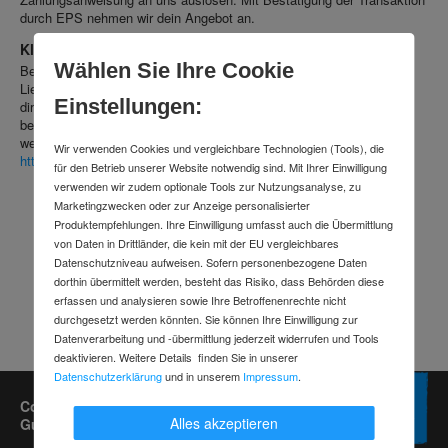
durch EPS nehmen wir dein Angebot an.
Klarna
Wählen Sie Ihre Cookie
Bestelle jetzt. Bezahle später. Kaufe dir heute dein neues
Lieblingswerkzeug und bezahle es einfach später – so kannst du es
Einstellungen:
dir noch einmal genau anschauen, bevor du es bezahlst. Bitte
beachte, dass Klarna momentan nur für Privatpersonen angeboten
werden kann. Mehr Informationen zu Klarna finden Sie unter
Wir verwenden Cookies und vergleichbare Technologien (Tools), die
https://www.klarna.com/de/smoooth-mehrzuklarna/
für den Betrieb unserer Website notwendig sind. Mit Ihrer Einwilligung
verwenden wir zudem optionale Tools zur Nutzungsanalyse, zu
Marketingzwecken oder zur Anzeige personalisierter
Produktempfehlungen. Ihre Einwilligung umfasst auch die Übermittlung
von Daten in Drittländer, die kein mit der EU vergleichbares
Datenschutzniveau aufweisen. Sofern personenbezogene Daten
dorthin übermittelt werden, besteht das Risiko, dass Behörden diese
erfassen und analysieren sowie Ihre Betroffenenrechte nicht
durchgesetzt werden könnten. Sie können Ihre Einwilligung zur
Datenverarbeitung und -übermittlung jederzeit widerrufen und Tools
deaktivieren. Weitere Details finden Sie in unserer
Datenschutzerklärung
und in unserem
Impressum
.
Contorion Newsletter kostenlos abonnieren und
Alles akzeptieren
Gutscheine im Wert von bis zu 50 Euro sichern.*