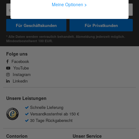
Meine Optionen
>
Für Geschäftskunden
Für Privatkunden
* Alle Daten werden vertraulich behandelt. Abmeldung jederzeit möglich.
Mindestbestellwert 100 EUR.
Folge uns
Facebook
YouTube
Instagram
Linkedin
Unsere Leistungen
Schnelle Lieferung
Versandkostenfrei ab 150 €
30 Tage Rückgaberecht
Contorion
Unser Service