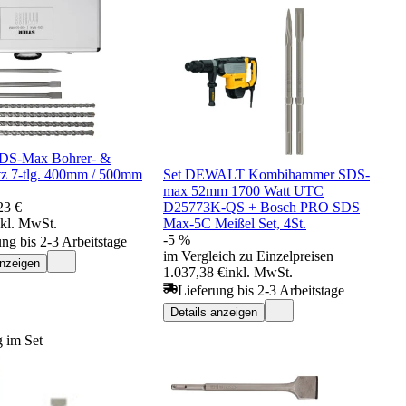
DS-Max Bohrer- &
tz 7-tlg. 400mm / 500mm
Set DEWALT Kombihammer SDS-
max 52mm 1700 Watt UTC
23 €
D25773K-QS + Bosch PRO SDS
nkl. MwSt.
Max-5C Meißel Set, 4St.
-5 %
ung bis 2-3 Arbeitstage
im Vergleich zu Einzelpreisen
anzeigen
1.037,38 €
inkl. MwSt.
Lieferung bis 2-3 Arbeitstage
Details anzeigen
 im Set