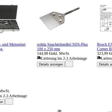
- und Meisselset
solida Spachtelmeißel SDS-Plus
Bosch E
g.
100 x 250 mm
Corner Bl
144,98 €
inkl. MwSt.
323,99 €
Lieferung bis 2-3 Arbeitstage
Liefer
Details anzeigen
Details 
 MwSt.
is 2-3 Arbeitstage
en