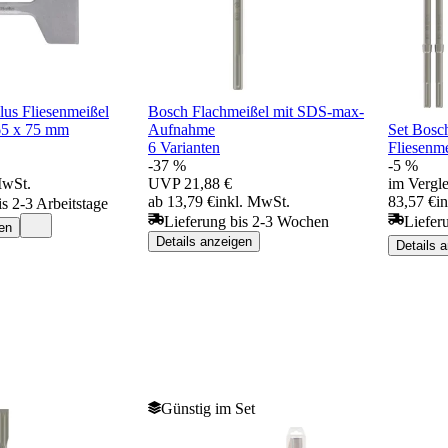
us Fliesenmeißel
Bosch Flachmeißel mit SDS-max-
65 x 75 mm
Aufnahme
Set Bosc
6 Varianten
Fliesenm
-37 %
-5 %
MwSt.
UVP
21,88 €
im Vergle
ab 13,79 €
inkl. MwSt.
83,57 €
i
is 2-3 Arbeitstage
Lieferung bis 2-3 Wochen
Liefer
en
Details anzeigen
Details 
Günstig im Set