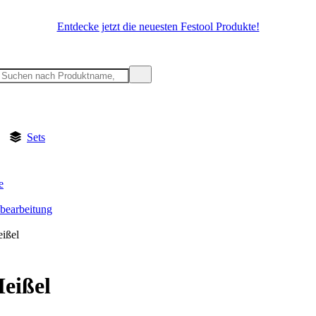
Entdecke jetzt die neuesten Festool Produkte!
Sets
e
lbearbeitung
ißel
eißel