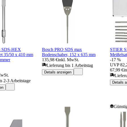
m SDS-HEX
Bosch PRO SDS max
STIER S
et 35/50 x 410 mm
Bodenschaber, 152 x 635 mm
Meißelsa
ammer
135,98 €
inkl. MwSt.
-17 %
UVP
82,
Lieferung bis 1 Arbeitstag
67,99 €
i
Details anzeigen
MwSt.
Liefer
is 2-3 Arbeitstage
Details 
en
Günstig