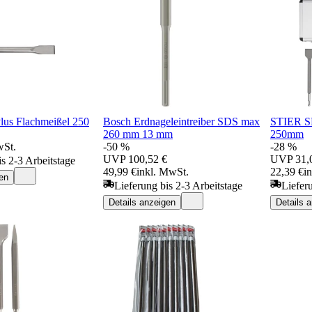
us Flachmeißel 250
Bosch Erdnageleintreiber SDS max
STIER SD
260 mm 13 mm
250mm
wSt.
-50 %
-28 %
UVP
100,52 €
UVP
31,
is 2-3 Arbeitstage
49,99 €
inkl. MwSt.
22,39 €
i
en
Lieferung bis 2-3 Arbeitstage
Liefer
Details anzeigen
Details 