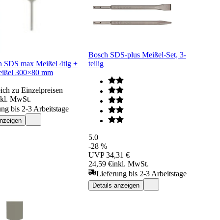
Bosch SDS-plus Meißel-Set, 3-
h SDS max Meißel 4tlg +
teilig
eißel 300×80 mm
ich zu Einzelpreisen
nkl. MwSt.
ung bis 2-3 Arbeitstage
anzeigen
5.0
-28 %
UVP
34,31 €
24,59 €
inkl. MwSt.
Lieferung bis 2-3 Arbeitstage
Details anzeigen