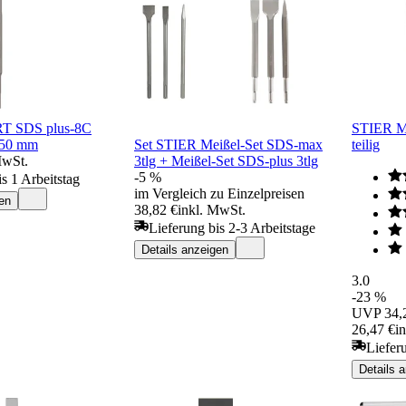
T SDS plus-8C
STIER Me
250 mm
Set STIER Meißel-Set SDS-max
teilig
MwSt.
3tlg + Meißel-Set SDS-plus 3tlg
-5 %
s 1 Arbeitstag
im Vergleich zu Einzelpreisen
en
38,82 €
inkl. MwSt.
Lieferung bis 2-3 Arbeitstage
Details anzeigen
3.0
-23 %
UVP
34,
26,47 €
i
Liefer
Details 