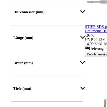
Durchmesser (mm)
STIER SDS-pl
Breitmeißel 1
Mehr anzeigen
-26 %
Länge (mm)
UVP
20,22 €
14,99 €
inkl. 
Lieferung b
Von
Bis
Details anzeig
Breite (mm)
Von
Bis
Tiefe (mm)