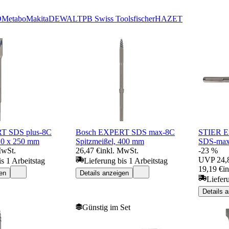
D
Metabo
Makita
DEWALT
PB Swiss Tools
fischer
HAZET
T SDS plus-8C
Bosch EXPERT SDS max-8C
STIER Er
20 x 250 mm
Spitzmeißel, 400 mm
SDS-ma
MwSt.
26,47 €
inkl. MwSt.
-23 %
UVP
24,
s 1 Arbeitstag
Lieferung bis 1 Arbeitstag
19,19 €
i
en
Details anzeigen
Liefer
Details 
Günstig im Set