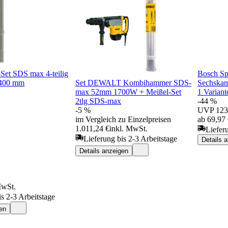
Set SDS max 4-teilig
Bosch Sp
 400 mm
Set DEWALT Kombihammer SDS-
Sechska
max 52mm 1700W + Meißel-Set
1 Variant
2tlg SDS-max
-44 %
-5 %
UVP
123
im Vergleich zu Einzelpreisen
ab 69,97
1.011,24 €
inkl. MwSt.
Liefer
Lieferung bis 2-3 Arbeitstage
Details 
Details anzeigen
MwSt.
is 2-3 Arbeitstage
en