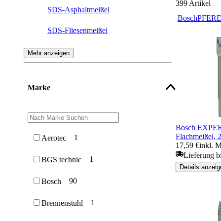
399
Artikel
SDS-Asphaltmeißel
Bosch
PFER
SDS-Fliesenmeißel
SDS-Spitzmeißel
Mehr anzeigen
SDS-Spatmeißel
Marke
SDS-Flügelmeißel
SDS-Hohlmeißel
Bosch EXPER
SDS-Fugenmeißel
Flachmeißel, 
1
Aerotec
17,59 €
inkl. 
SDS Max Meißel
Lieferung bi
1
BGS technic
Details anzeig
SDS-Zahnmeißel
90
Bosch
1
Brennenstuhl