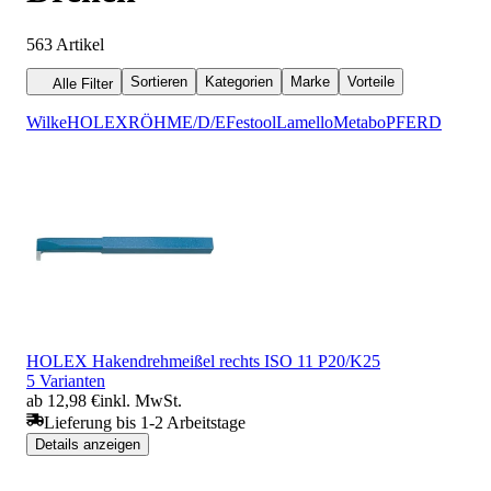
563
Artikel
Sortieren
Kategorien
Marke
Vorteile
Alle Filter
Wilke
HOLEX
RÖHM
E/D/E
Festool
Lamello
Metabo
PFERD
HOLEX Hakendrehmeißel rechts ISO 11 P20/K25
5 Varianten
ab 12,98 €
inkl. MwSt.
Lieferung bis 1-2 Arbeitstage
Details anzeigen