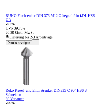
RUKO Flachsenker DIN 373 M12 Gütegrad fein f.DL HSS
Z.3
-49 %
UVP
39,78 €
20,39 €
inkl. MwSt.
Lieferung bis 2-3 Arbeitstage
Details anzeigen
Ruko Kegel- und Entgratsenker DIN335-C 90° HSS 3
Schneiden
30 Varianten
-44 %