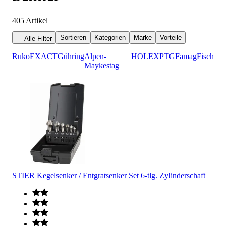
405
Artikel
Sortieren
Kategorien
Marke
Vorteile
Alle Filter
Ruko
EXACT
Gühring
Alpen-
HOLEX
PTG
Famag
Fisch
Maykestag
STIER Kegelsenker / Entgratsenker Set 6-tlg. Zylinderschaft