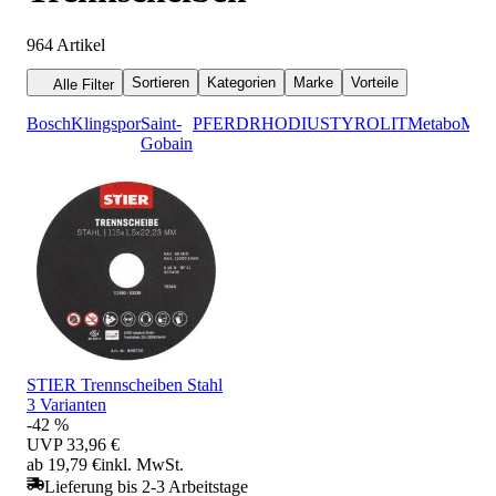
964
Artikel
Sortieren
Kategorien
Marke
Vorteile
Alle Filter
Bosch
Klingspor
Saint-
PFERD
RHODIUS
TYROLIT
Metabo
Maki
Gobain
STIER Trennscheiben Stahl
3 Varianten
-42 %
UVP
33,96 €
ab 19,79 €
inkl. MwSt.
Lieferung bis 2-3 Arbeitstage