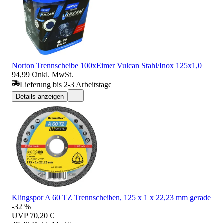
Norton Trennscheibe 100xEimer Vulcan Stahl/Inox 125x1,0
94,99 €
inkl. MwSt.
Lieferung bis 2-3 Arbeitstage
Details anzeigen
Klingspor A 60 TZ Trennscheiben, 125 x 1 x 22,23 mm gerade
-32 %
UVP
70,20 €