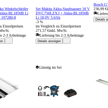
Bosch G
ku Winkelschleifer
Set Makita Akku-Staubsauger 18 V
236,99 €
kku-BL1850B Li
DVC750LZX3 + Akku-BL1850B
Liefer
- 197280-8
Li 18,0V 5.0Ah
Details 
-3 %
u Einzelpreisen
im Vergleich zu Einzelpreisen
 MwSt.
271,57 €
inkl. MwSt.
is 2-3 Arbeitstage
Lieferung bis 2-3 Arbeitstage
en
Details anzeigen
Günstig im Set