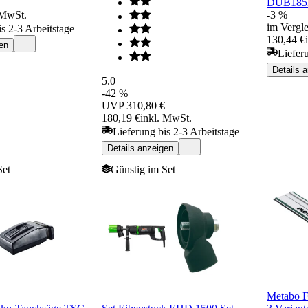
DUB185
 MwSt.
-3 %
im Vergle
is 2-3 Arbeitstage
130,44 €
en
Liefer
Details 
5.0
-42 %
UVP
310,80 €
180,19 €
inkl. MwSt.
Lieferung bis 2-3 Arbeitstage
Details anzeigen
Set
Günstig im Set
Metabo F