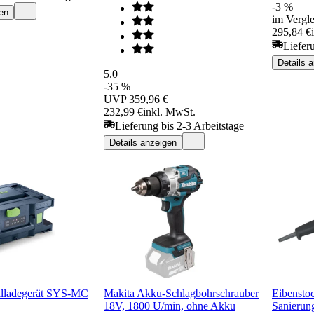
-3 %
en
im Vergle
295,84 €
Liefer
Details 
5.0
-35 %
UVP
359,96 €
232,99 €
inkl. MwSt.
Lieferung bis 2-3 Arbeitstage
Details anzeigen
llladegerät SYS-MC
Makita Akku-Schlagbohrschrauber
Eibensto
18V, 1800 U/min, ohne Akku
Sanierung