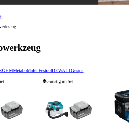
e
werkzeug
rowerkzeug
RÖHM
Metabo
Mafell
Festool
DEWALT
Gesipa
Set
Günstig im Set