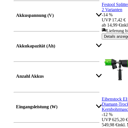
Festool Splitt
2 Varianten
-14 %
Akkuspannung (V)
UVP
17,42 €
ab 14,99 €
ink
Lieferung b
Details anzeig
Mehr anzeigen
Akkukapazität (Ah)
Mehr anzeigen
Anzahl Akkus
Eibenstock E
Diamant-Troc
Eingangsleistung (W)
Kernbohrmasc
-12 %
UVP
625,20 €
549,98 €
inkl.