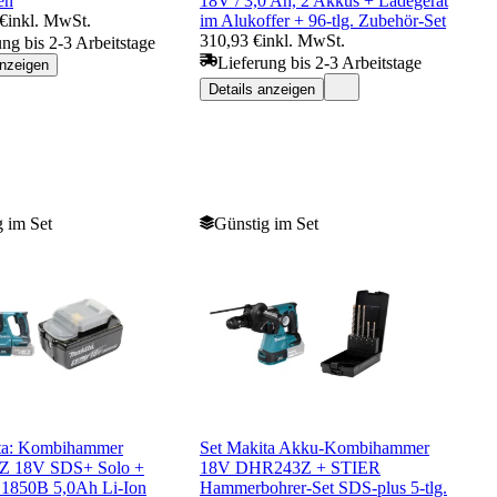
en
18V / 3,0 Ah, 2 Akkus + Ladegerät
 €
inkl. MwSt.
im Alukoffer + 96-tlg. Zubehör-Set
310,93 €
inkl. MwSt.
ung bis 2-3 Arbeitstage
Lieferung bis 2-3 Arbeitstage
anzeigen
Details anzeigen
 im Set
Günstig im Set
ta: Kombihammer
Set Makita Akku-Kombihammer
 18V SDS+ Solo +
18V DHR243Z + STIER
1850B 5,0Ah Li-Ion
Hammerbohrer-Set SDS-plus 5-tlg.