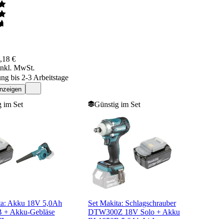
,18 €
inkl. MwSt.
ung bis 2-3 Arbeitstage
anzeigen
 im Set
Günstig im Set
ta: Akku 18V 5,0Ah
Set Makita: Schlagschrauber
 + Akku-Gebläse
DTW300Z 18V Solo + Akku