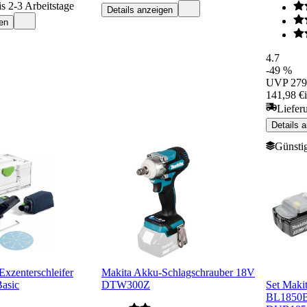
is 2-3 Arbeitstage
Details anzeigen
en
4.7
-49 %
UVP
279
141,98 €
Liefer
Details 
Günstig
Exzenterschleifer
Makita Akku-Schlagschrauber 18V
asic
DTW300Z
Set Maki
BL1850B