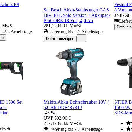
erschutz FS
Festool 
Set Bosch Akku-Staubsauger GAS
8 Variant
18V-10 L Solo Version + Akkupack
ab 87,98
ProCORE 18 Volt, 4,0 Ah
Liefer
l. MwSt.
281,12 €
inkl. MwSt.
Details 
is 2-3 Arbeitstage
Lieferung bis 2-3 Arbeitstage
en
Details anzeigen
HD 1500 Set
Makita Akku-Bohrschrauber 18V /
STIER B
ken-
5,0 Ah DDF485RTJ
1500 W, 
hine
-45 %
SDS-Max
UVP
502,96 €
277,32 €
inkl. MwSt.
 MwSt.
Lieferung bis 2-3 Arbeitstage