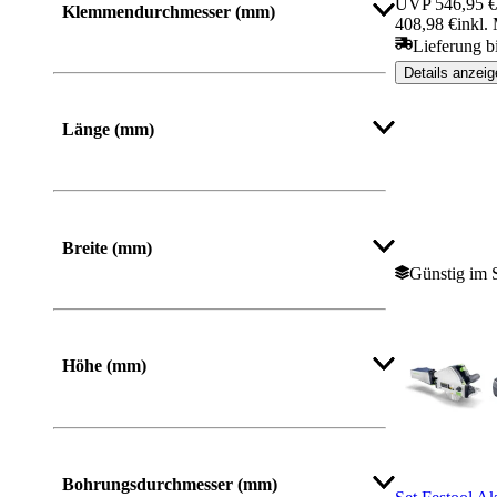
UVP
546,95 €
Klemmendurchmesser (mm)
408,98 €
inkl.
Lieferung b
Details anzeig
Mehr anzeigen
Länge (mm)
Von
Bis
Breite (mm)
Günstig im 
Von
Bis
Höhe (mm)
Von
Bis
Bohrungsdurchmesser (mm)