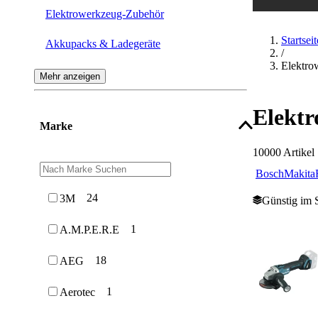
Elektrowerkzeug-Zubehör
Startseit
Akkupacks & Ladegeräte
/
Elektro
Fräsen
Mehr anzeigen
Spezialgeräte
Elekt
Marke
Tacker & Nagler
10000
Artikel
Hobelmaschinen
Bosch
Makita
Knabber & Blechscheren
24
3M
Günstig im 
Poliermaschinen
1
A.M.P.E.R.E
18
AEG
1
Aerotec