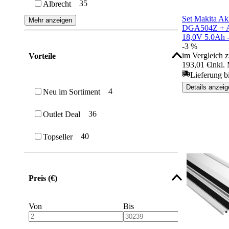
35
Albrecht
Set Makita Ak
Mehr anzeigen
DGA504Z + A
18,0V 5.0Ah 
-3 %
im Vergleich z
Vorteile
193,01 €
inkl.
Lieferung b
Details anzeig
4
Neu im Sortiment
36
Outlet Deal
40
Topseller
Preis (€)
Von
Bis