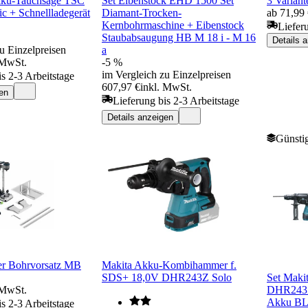
Akku-Tauchsäge TSC
Set Eibenstock EHD 1500 Set
3 Variant
 + Schnellladegerät
Diamant-Trocken-
ab 71,99
Kernbohrmaschine + Eibenstock
Liefer
Staubabsaugung HB M 18 i - M 16
Details 
u Einzelpreisen
a
 MwSt.
-5 %
im Vergleich zu Einzelpreisen
is 2-3 Arbeitstage
607,97 €
inkl. MwSt.
en
Lieferung bis 2-3 Arbeitstage
Details anzeigen
Günstig
er Bohrvorsatz MB
Makita Akku-Kombihammer f.
SDS+ 18,0V DHR243Z Solo
Set Maki
 MwSt.
DHR243Z
Akku BL
is 2-3 Arbeitstage