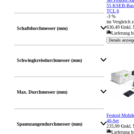
Set Festool 
55 KSEB-Basic
TCL 6
-3 %
Mehr anzeigen
im Vergleich z
630,49 €
inkl.
Schaftdurchmesser (mm)
Lieferung b
Details anzeig
Mehr anzeigen
Schwingkreisdurchmesser (mm)
Mehr anzeigen
Max. Durchmesser (mm)
Festool Mobil
Mehr anzeigen
40-Set
Spannzangendurchmesser (mm)
235,99 €
inkl.
Lieferung b