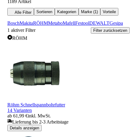
1189
Artikel
Sortieren
Kategorien
Marke (1)
Vorteile
Alle Filter
Bosch
Makita
RÖHM
Metabo
Mafell
Festool
DEWALT
Gesipa
1
aktiver Filter
Filter zurücksetzen
RÖHM
Röhm Schnellspannbohrfutter
14 Varianten
ab 61,99 €
inkl. MwSt.
Lieferung bis 2-3 Arbeitstage
Details anzeigen