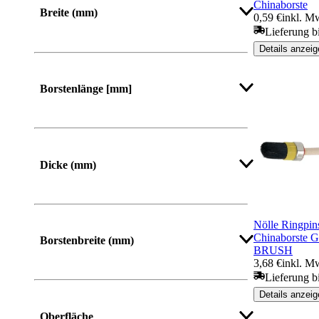
Chinaborste
Breite (mm)
0,59 €
inkl. M
Lieferung b
Details anzeig
Von
Bis
Borstenlänge [mm]
Mehr anzeigen
Dicke (mm)
Nölle Ringpi
Chinaborste 
Borstenbreite (mm)
BRUSH
3,68 €
inkl. M
Lieferung b
Details anzeig
Mehr anzeigen
Oberfläche