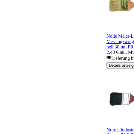
Nölle Maler-L
Messingzwing
hell 30mm 
2,48 €
inkl. M
Lieferung b
Details anzeig
Norres Industr