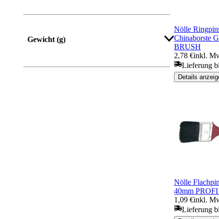
Nölle Ringpi
Chinaborste 
Gewicht (g)
BRUSH
2,78 €
inkl. M
Lieferung b
Details anzeig
Nölle Flachpi
40mm PROF
1,09 €
inkl. M
Lieferung b