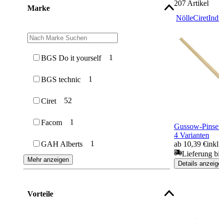
207
Artikel
Marke
Nölle
Ciret
Ind
1
BGS Do it yourself
1
BGS technic
52
Ciret
1
Facom
Gussow-Pinsel
4 Varianten
1
ab 10,39 €
ink
GAH Alberts
Lieferung b
Mehr anzeigen
Details anzeig
Vorteile