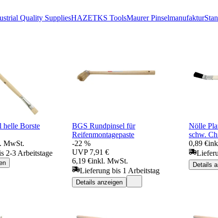
ustrial Quality Supplies
HAZET
KS Tools
Maurer Pinselmanufaktur
Stan
 helle Borste
BGS Rundpinsel für
Nölle Pl
Reifenmontagepaste
schw. Ch
l. MwSt.
-22 %
0,89 €
in
UVP
7,91 €
is 2-3 Arbeitstage
Liefer
6,19 €
inkl. MwSt.
en
Details 
Lieferung bis 1 Arbeitstag
Details anzeigen