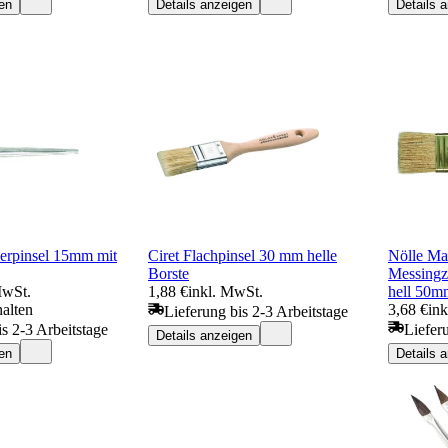
en
Details anzeigen
Details 
erpinsel 15mm mit
Ciret Flachpinsel 30 mm helle
Nölle Mal
Borste
Messingz
MwSt.
1,88 €
inkl. MwSt.
hell 50
halten
3,68 €
in
Lieferung bis 2-3 Arbeitstage
is 2-3 Arbeitstage
Liefer
Details anzeigen
en
Details 