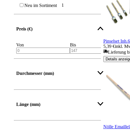
1
Neu im Sortiment
Preis (€)
Pinselset Inh.6
Von
Bis
5,39 €
inkl. M
Lieferung b
Details anzeig
Durchmesser (mm)
Länge (mm)
Von
Bis
Nölle Emaillel