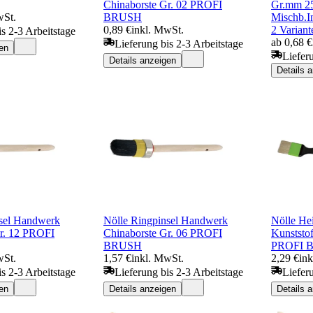
Chinaborste Gr. 02 PROFI
Gr.mm 25
wSt.
BRUSH
Mischb.In
0,89 €
inkl. MwSt.
2 Variant
is 2-3 Arbeitstage
ab 0,68 €
Lieferung bis 2-3 Arbeitstage
en
Liefer
Details anzeigen
Details 
nsel Handwerk
Nölle Ringpinsel Handwerk
Nölle Hei
Gr. 12 PROFI
Chinaborste Gr. 06 PROFI
Kunststo
BRUSH
PROFI 
wSt.
1,57 €
inkl. MwSt.
2,29 €
in
is 2-3 Arbeitstage
Lieferung bis 2-3 Arbeitstage
Liefer
en
Details anzeigen
Details 