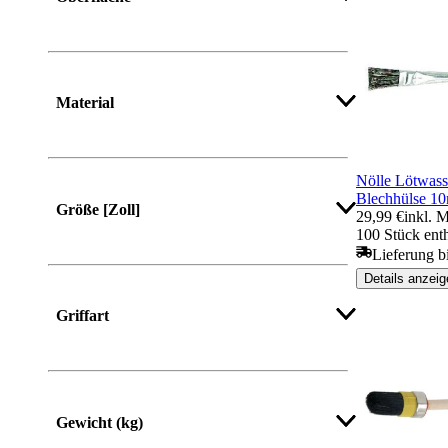
Material
Nölle Lötwass
Blechhülse 1
Größe [Zoll]
29,99 €
inkl. 
100 Stück ent
Lieferung b
Details anzeig
Mehr anzeigen
Griffart
Gewicht (kg)