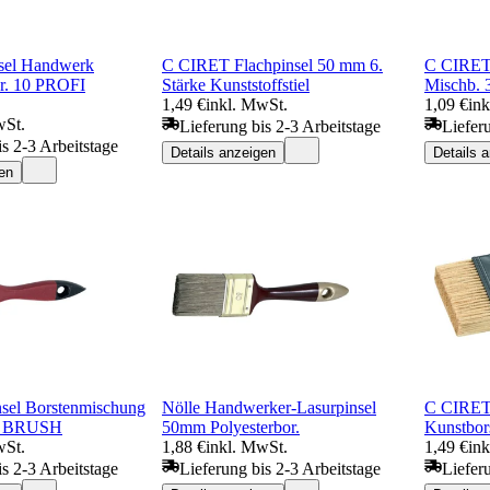
nsel Handwerk
C CIRET Flachpinsel 50 mm 6.
C CIRET 
Gr. 10 PROFI
Stärke Kunststoffstiel
Mischb. 
1,49 €
inkl. MwSt.
1,09 €
in
wSt.
Lieferung bis 2-3 Arbeitstage
Liefer
is 2-3 Arbeitstage
Details anzeigen
Details 
en
nsel Borstenmischung
Nölle Handwerker-Lasurpinsel
C CIRET 
I BRUSH
50mm Polyesterbor.
Kunstbors
wSt.
1,88 €
inkl. MwSt.
1,49 €
in
is 2-3 Arbeitstage
Lieferung bis 2-3 Arbeitstage
Liefer