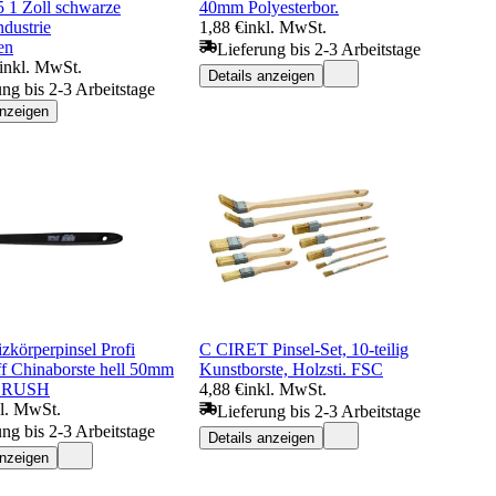
 1 Zoll schwarze
40mm Polyesterbor.
dustrie
1,88 €
inkl. MwSt.
en
Lieferung bis 2-3 Arbeitstage
inkl. MwSt.
Details anzeigen
ung bis 2-3 Arbeitstage
anzeigen
zkörperpinsel Profi
C CIRET Pinsel-Set, 10-teilig
ff Chinaborste hell 50mm
Kunstborste, Holzsti. FSC
BRUSH
4,88 €
inkl. MwSt.
kl. MwSt.
Lieferung bis 2-3 Arbeitstage
ung bis 2-3 Arbeitstage
Details anzeigen
anzeigen