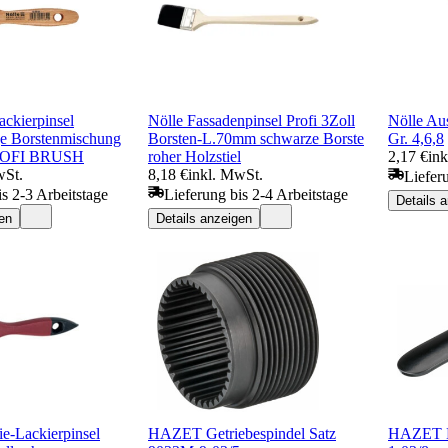
ackierpinsel
Nölle Fassadenpinsel Profi 3Zoll
Nölle Aus
e Borstenmischung
Borsten-L.70mm schwarze Borste
Gr. 4,6,8
PROFI BRUSH
roher Holzstiel
2,17 €
in
wSt.
8,18 €
inkl. MwSt.
Liefer
is 2-3 Arbeitstage
Lieferung bis 2-4 Arbeitstage
Details 
en
Details anzeigen
ie-Lackierpinsel
HAZET Getriebespindel Satz
HAZET B