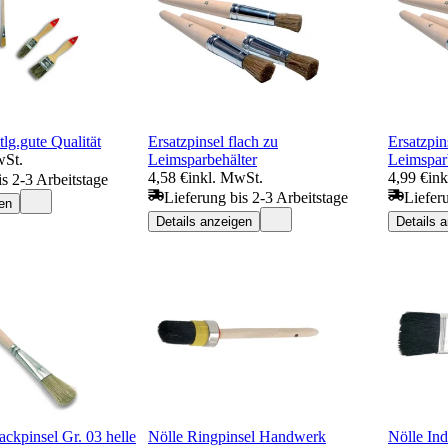
tlg.gute Qualität
Ersatzpinsel flach zu
Ersatzpin
wSt.
Leimsparbehälter
Leimspar
4,58 €
inkl. MwSt.
4,99 €
in
is 2-3 Arbeitstage
Lieferung bis 2-3 Arbeitstage
Liefer
en
Details anzeigen
Details 
ackpinsel Gr. 03 helle
Nölle Ringpinsel Handwerk
Nölle Ind