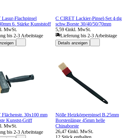
Lasur-Flachpinsel
C CIRET Lackier-Pinsel-Set 4-tlg
30mm 6. Stärke Kunststoff
schw.Borste 30/40/50/70mm
kl. MwSt.
5,59 €
inkl. MwSt.
ung bis 2-3 Arbeitstage
Lieferung bis 2-3 Arbeitstage
anzeigen
Details anzeigen
Flächenstr. 30x100 mm
Nölle Heizkörperpinsel B.25mm
te Kunstst-Griff
Borstenlänge 45mm helle
kl. MwSt.
Chinaborste
26,47 €
inkl. MwSt.
ung bis 2-3 Arbeitstage
12 Stück enthalten