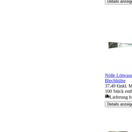
Details anzeig
Nölle Lötwass
Blechhülse
37,49 €
inkl. 
100 Stück ent
Lieferung b
Details anzeig