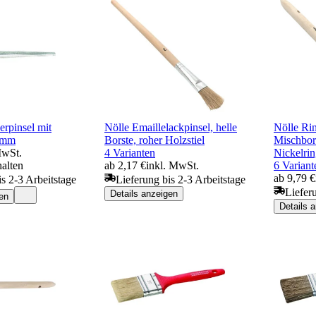
erpinsel mit
Nölle Emaillelackpinsel, helle
Nölle Rin
0mm
Borste, roher Holzstiel
Mischbor
MwSt.
4 Varianten
Nickelrin
halten
ab 2,17 €
inkl. MwSt.
6 Variant
ab 9,79 €
is 2-3 Arbeitstage
Lieferung bis 2-3 Arbeitstage
Liefer
Details anzeigen
en
Details 