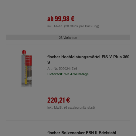
ab
99,98 €
inkl. MwSt.
(20 Stück pro Packung)
23 Varianten
fischer Hochleistungsmörtel FIS V Plus 360
S
Art.-Nr.
50502417x6
Lieferzeit: 2-3 Arbeitstage
220,21 €
inkl. MwSt.
(6 catalog.units.st.st)
fischer Bolzenanker FBN II Edelstahl