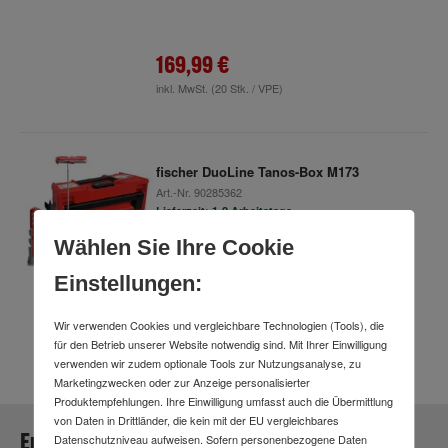
169,99 €
inkl. MwSt.
(20 Stk. / VPE)
fischer DuoLine Tanos-Box M173
Art.-Nr.
90285362
Lieferzeit: 1-2 Arbeitstage
Wählen Sie Ihre Cookie
Einstellungen:
149,99 €
inkl. MwSt.
Wir verwenden Cookies und vergleichbare Technologien (Tools), die
für den Betrieb unserer Website notwendig sind. Mit Ihrer Einwilligung
verwenden wir zudem optionale Tools zur Nutzungsanalyse, zu
Marketingzwecken oder zur Anzeige personalisierter
Produktempfehlungen. Ihre Einwilligung umfasst auch die Übermittlung
von Daten in Drittländer, die kein mit der EU vergleichbares
Euer Lieblingsprodukt
Datenschutzniveau aufweisen. Sofern personenbezogene Daten