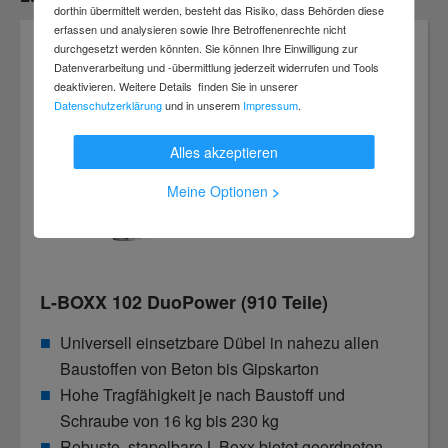
dorthin übermittelt werden, besteht das Risiko, dass Behörden diese
erfassen und analysieren sowie Ihre Betroffenenrechte nicht
durchgesetzt werden könnten. Sie können Ihre Einwilligung zur
Datenverarbeitung und -übermittlung jederzeit widerrufen und Tools
deaktivieren. Weitere Details finden Sie in unserer
Datenschutzerklärung
und in unserem
Impressum
.
Alles akzeptieren
Meine Optionen
>
L-BOXX 102 DuoPower (910 Teile)
Universell einsetzbare Dübel in nahezu allen
Baustoffen von Beton bis Gipskarton
Hohe Tragfähigkeit je nach Baustoff und
Schraube von 16 kg bis 230 kg
Robuste, stapelbare L-Boxx bietet geordneten