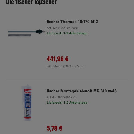
Die fischer TopSeller
fischer Thermax 16/170 M12
Art.-Nr.
23151043x20
Lieferzeit: 1-2 Arbeitstage
441,98 €
inkl. MwSt.
(20 Stk. / VPE)
fischer Montageklebstoff MK 310 weiß
Art.-Nr.
62394012x1
Lieferzeit: 1-2 Arbeitstage
5,78 €