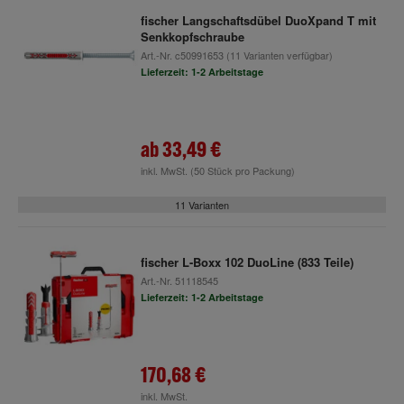
fischer Langschaftsdübel DuoXpand T mit
Senkkopfschraube
Art.-Nr.
c50991653
(11 Varianten verfügbar)
Lieferzeit: 1-2 Arbeitstage
ab
33,49 €
inkl. MwSt.
(50 Stück pro Packung)
11 Varianten
fischer L-Boxx 102 DuoLine (833 Teile)
Art.-Nr.
51118545
Lieferzeit: 1-2 Arbeitstage
170,68 €
inkl. MwSt.