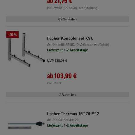
ab
21,79 €
inkl. MwSt.
(20 Stück pro Packung)
65 Varianten
-25 %
fischer Konsolenset KSU
Art.-Nr.
c99465483
(2 Varianten verfügbar)
Lieferzeit: 1-2 Arbeitstage
138,96 €
UVP
ab
103,99 €
inkl. MwSt.
2 Varianten
fischer Thermax 16/170 M12
Art.-Nr.
23151043x20
Lieferzeit: 1-2 Arbeitstage