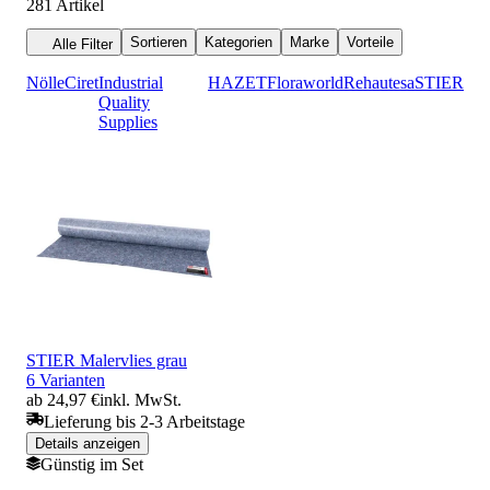
281
Artikel
Sortieren
Kategorien
Marke
Vorteile
Alle Filter
Nölle
Ciret
Industrial
HAZET
Floraworld
Rehau
tesa
STIER
Quality
Supplies
STIER Malervlies grau
6 Varianten
ab 24,97 €
inkl. MwSt.
Lieferung bis 2-3 Arbeitstage
Details anzeigen
Günstig im Set