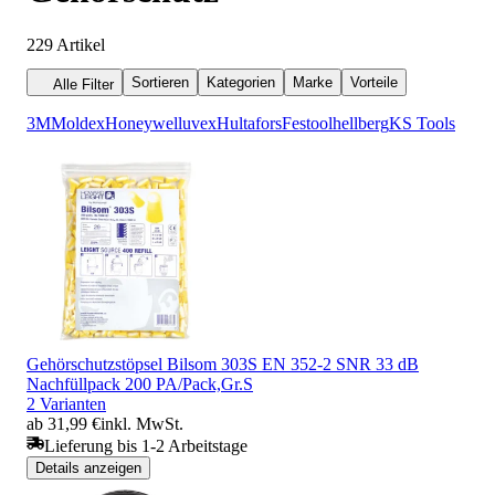
229
Artikel
Sortieren
Kategorien
Marke
Vorteile
Alle Filter
3M
Moldex
Honeywell
uvex
Hultafors
Festool
hellberg
KS Tools
Gehörschutzstöpsel Bilsom 303S EN 352-2 SNR 33 dB
Nachfüllpack 200 PA/Pack,Gr.S
2 Varianten
ab 31,99 €
inkl. MwSt.
Lieferung bis 1-2 Arbeitstage
Details anzeigen