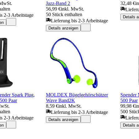
 MwSt.
Jazz-Band 2
32,48 €
i
halten
56,99 €
inkl. MwSt.
Liefer
50 Stück enthalten
is 2-3 Arbeitstage
Details 
Lieferung bis 2-3 Arbeitstage
en
Details anzeigen
der Spark Plug,
MOLDEX Bügelgehörschützer
Spender 
 500 Paar
Wave Band2K
500 Paar
MwSt.
8,59 €
inkl. MwSt.
99,98 €
i
halten
500 Stück
Lieferung bis 2-3 Arbeitstage
is 2-3 Arbeitstage
Liefer
Details anzeigen
en
Details 