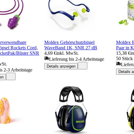
rverwendbare
Moldex Gehörschutzbügel
Moldex E
öpsel Rockets Cord,
WaveBand 1K, SNR 27 dB
Paar in 
ocketPak/Blister SNR
4,69 €
inkl. MwSt.
15,38 €
i
50 Stück 
Lieferung bis 2-4 Arbeitstage
wSt.
Liefer
Details anzeigen
is 2-3 Arbeitstage
Details 
en