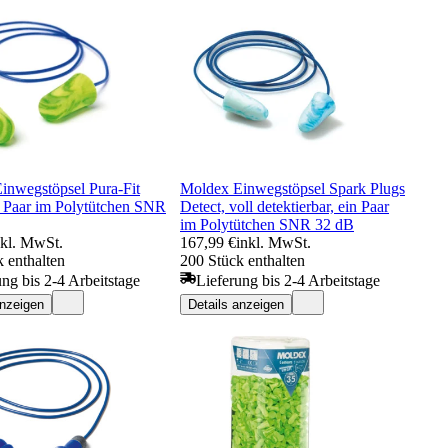
inwegstöpsel Pura-Fit
Moldex Einwegstöpsel Spark Plugs
n Paar im Polytütchen SNR
Detect, voll detektierbar, ein Paar
im Polytütchen SNR 32 dB
nkl. MwSt.
167,99 €
inkl. MwSt.
 enthalten
200 Stück enthalten
ung bis 2-4 Arbeitstage
Lieferung bis 2-4 Arbeitstage
anzeigen
Details anzeigen