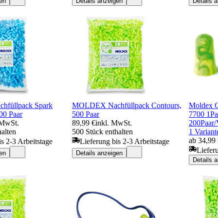
en
Details anzeigen
Details 
füllpack Spark
MOLDEX Nachfüllpack Contours,
Moldex G
00 Paar
500 Paar
7700 1Pa
 MwSt.
89,99 €
inkl. MwSt.
200Paar
halten
500 Stück enthalten
1 Variant
ab 34,99
is 2-3 Arbeitstage
Lieferung bis 2-3 Arbeitstage
Liefer
en
Details anzeigen
Details 