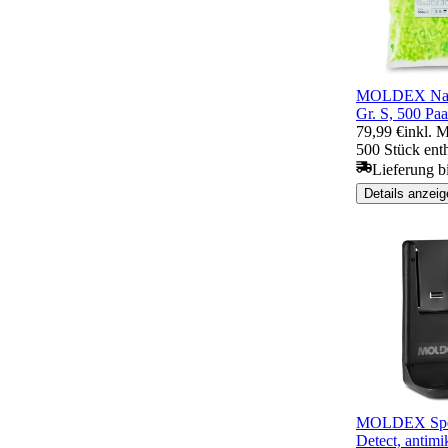
MOLDEX Nach
Gr. S, 500 Paa
79,99 €
inkl. 
500 Stück ent
Lieferung b
Details anzeig
MOLDEX Spen
Detect, antimi