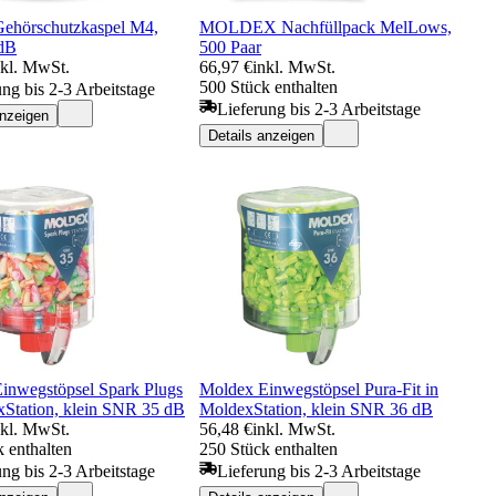
ehörschutzkaspel M4,
MOLDEX Nachfüllpack MelLows,
dB
500 Paar
nkl. MwSt.
66,97 €
inkl. MwSt.
500 Stück enthalten
ung bis 2-3 Arbeitstage
Lieferung bis 2-3 Arbeitstage
anzeigen
Details anzeigen
inwegstöpsel Spark Plugs
Moldex Einwegstöpsel Pura-Fit in
xStation, klein SNR 35 dB
MoldexStation, klein SNR 36 dB
nkl. MwSt.
56,48 €
inkl. MwSt.
 enthalten
250 Stück enthalten
ung bis 2-3 Arbeitstage
Lieferung bis 2-3 Arbeitstage