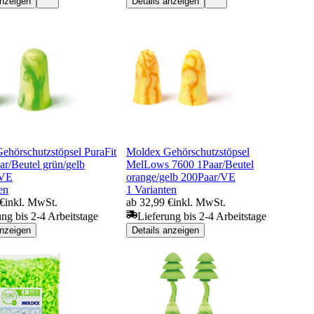
anzeigen
Details anzeigen
ehörschutzstöpsel PuraFit
Moldex Gehörschutzstöpsel
ar/Beutel grün/gelb
MelLows 7600 1Paar/Beutel
/VE
orange/gelb 200Paar/VE
en
1 Varianten
 €
inkl. MwSt.
ab 32,99 €
inkl. MwSt.
ung bis 2-4 Arbeitstage
Lieferung bis 2-4 Arbeitstage
anzeigen
Details anzeigen