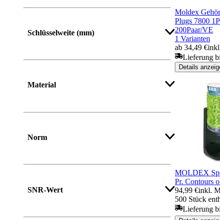
Moldex Gehörs
Mehr anzeigen
Plugs 7800 1P
200Paar/VE
Schlüsselweite (mm)
1 Varianten
ab 34,49 €
ink
Lieferung b
Details anzeig
Material
Norm
MOLDEX Spen
Pr. Contours 
SNR-Wert
94,99 €
inkl. 
500 Stück ent
Lieferung b