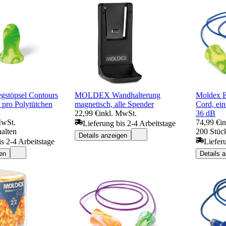
gstöpsel Contours
MOLDEX Wandhalterung
Moldex E
r pro Polytütchen
magnetisch, alle Spender
Cord, ei
22,99 €
inkl. MwSt.
36 dB
MwSt.
74,99 €
i
Lieferung bis 2-4 Arbeitstage
halten
200 Stück
Details anzeigen
is 2-4 Arbeitstage
Liefer
en
Details 