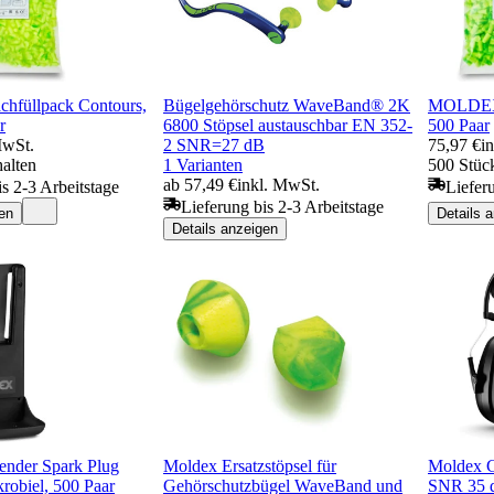
füllpack Contours,
Bügelgehörschutz WaveBand® 2K
MOLDEX 
r
6800 Stöpsel austauschbar EN 352-
500 Paar
MwSt.
2 SNR=27 dB
75,97 €
i
halten
1 Varianten
500 Stück
ab 57,49 €
inkl. MwSt.
is 2-3 Arbeitstage
Liefer
Lieferung bis 2-3 Arbeitstage
en
Details 
Details anzeigen
der Spark Plug
Moldex Ersatzstöpsel für
Moldex G
krobiel, 500 Paar
Gehörschutzbügel WaveBand und
SNR 35 