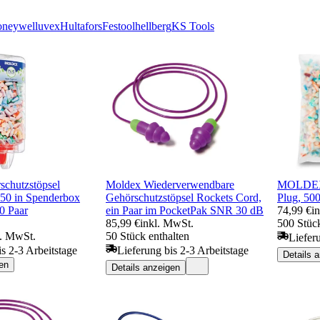
neywell
uvex
Hultafors
Festool
hellberg
KS Tools
chutzstöpsel
Moldex Wiederverwendbare
MOLDEX 
50 in Spenderbox
Gehörschutzstöpsel Rockets Cord,
Plug, 500
0 Paar
ein Paar im PocketPak SNR 30 dB
74,99 €
i
85,99 €
inkl. MwSt.
500 Stück
l. MwSt.
50 Stück enthalten
Liefer
is 2-3 Arbeitstage
Lieferung bis 2-3 Arbeitstage
Details 
en
Details anzeigen