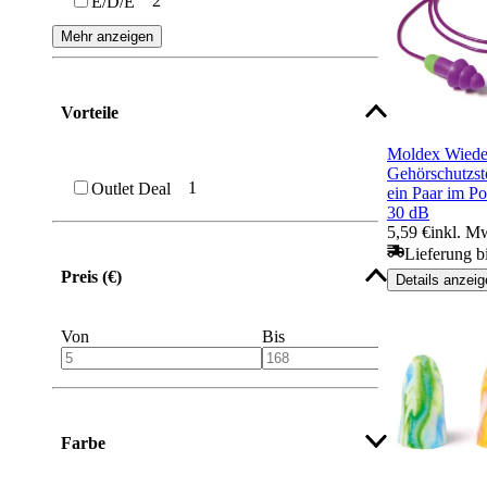
2
E/D/E
Mehr anzeigen
Vorteile
Moldex Wiede
Gehörschutzst
1
Outlet Deal
ein Paar im P
30 dB
5,59 €
inkl. M
Lieferung b
Preis (€)
Details anzeig
Von
Bis
Farbe