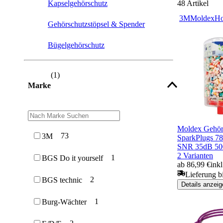
Kapselgehörschutz
48
Artikel
3M
Moldex
Ho
Gehörschutzstöpsel & Spender
Bügelgehörschutz
(
1
)
Marke
Moldex Gehörs
73
3M
SparkPlugs 78
SNR 35dB 50
2 Varianten
1
BGS Do it yourself
ab 86,99 €
ink
Lieferung b
2
BGS technic
Details anzeig
1
Burg-Wächter