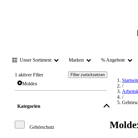
Unser Sortiment
Marken
% Angebote
1
aktiver Filter
Filter zurücksetzen
Startseit
Moldex
/
Arbeits
/
Gehörsc
Kategorien
Molde
Gehörschutz