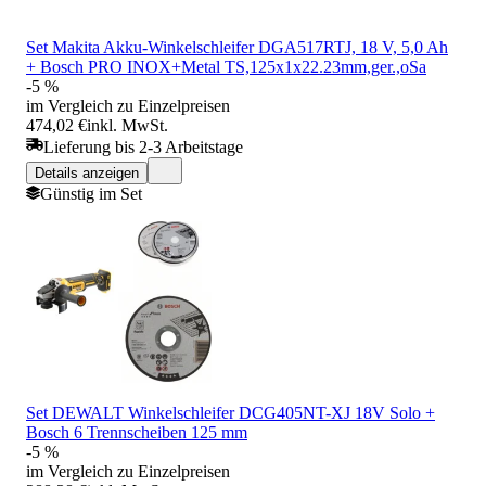
Set Makita Akku-Winkelschleifer DGA517RTJ, 18 V, 5,0 Ah
+ Bosch PRO INOX+Metal TS,125x1x22.23mm,ger.,oSa
-5 %
im Vergleich zu Einzelpreisen
474,02 €
inkl. MwSt.
Lieferung bis 2-3 Arbeitstage
Details anzeigen
Günstig im Set
Set DEWALT Winkelschleifer DCG405NT-XJ 18V Solo +
Bosch 6 Trennscheiben 125 mm
-5 %
im Vergleich zu Einzelpreisen