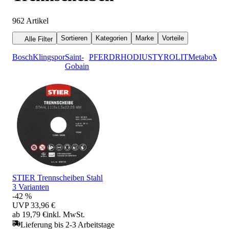
962
Artikel
Sortieren
Kategorien
Marke
Vorteile
Alle Filter
Bosch
Klingspor
Saint-
PFERD
RHODIUS
TYROLIT
Metabo
Maki
Gobain
STIER Trennscheiben Stahl
3 Varianten
-42 %
UVP
33,96 €
ab 19,79 €
inkl. MwSt.
Lieferung bis 2-3 Arbeitstage