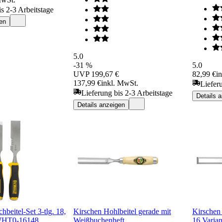
is 2-3 Arbeitstage
en
5.0
-31 %
5.0
UVP
199,67 €
82,99 €
i
137,99 €
inkl. MwSt.
Liefer
Lieferung bis 2-3 Arbeitstage
Details 
Details anzeigen
eitel-Set 3-tlg. 18,
Kirschen Hohlbeitel gerade mit
Kirschen 
WHT0-16148
Weißbuchenheft
16 Varian