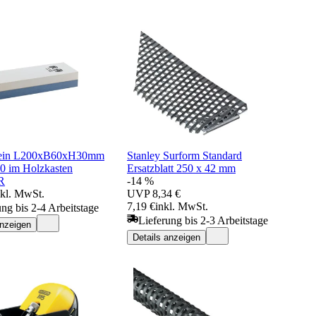
tein L200xB60xH30mm
Stanley Surform Standard
0 im Holzkasten
Ersatzblatt 250 x 42 mm
R
-14 %
nkl. MwSt.
UVP
8,34 €
7,19 €
inkl. MwSt.
ung bis 2-4 Arbeitstage
Lieferung bis 2-3 Arbeitstage
anzeigen
Details anzeigen