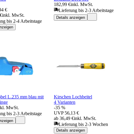
182,99 €
inkl. MwSt.
94 €
Lieferung bis 2-3 Arbeitstage
 €
inkl. MwSt.
Details anzeigen
ung bis 2-4 Arbeitstage
anzeigen
bel L.235 mm blau mit
Kirschen Lochbeitel
inge
4 Varianten
nkl. MwSt.
-35 %
UVP
56,13 €
ung bis 2-3 Arbeitstage
ab 36,49 €
inkl. MwSt.
anzeigen
Lieferung bis 2-3 Wochen
Details anzeigen