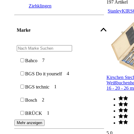
197
Artikel
Ziehklingen
Stanley
KIRS
Marke
7
Bahco
4
BGS Do it yourself
Kirschen Stech
Weißbuchenhef
1
BGS technic
16 - 20 - 26 
2
Bosch
1
BRÜCK
Mehr anzeigen
5.0