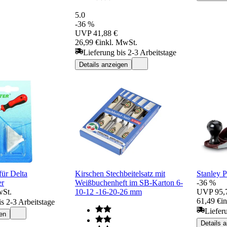
5.0
-36 %
UVP
41,88 €
26,99 €
inkl. MwSt.
Lieferung bis 2-3 Arbeitstage
Details anzeigen
für Delta
Kirschen Stechbeitelsatz mit
Stanley 
er
Weißbuchenheft im SB-Karton 6-
-36 %
wSt.
10-12 -16-20-26 mm
UVP
95,
61,49 €
i
is 2-3 Arbeitstage
Liefer
en
Details 