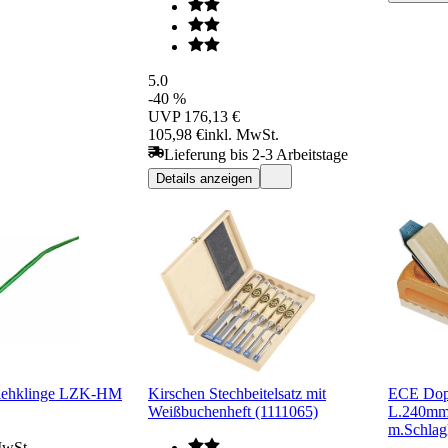
5.0
-40 %
UVP
176,13 €
105,98 €
inkl. MwSt.
Lieferung bis 2-3 Arbeitstage
Details anzeigen
ziehklinge LZK-HM
Kirschen Stechbeitelsatz mit
ECE Dop
Weißbuchenheft (1111065)
L.240mm
m.Schlag
MwSt.