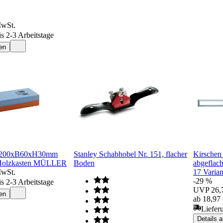
MwSt.
is 2-3 Arbeitstage
en
 L200xB60xH30mm
Stanley Schabhobel Nr. 151, flacher
Kirschen 
 Holzkasten MÜLLER
Boden
abgeflac
MwSt.
17 Varian
-29 %
is 2-3 Arbeitstage
UVP
26,
en
ab 18,97
Liefer
Details 