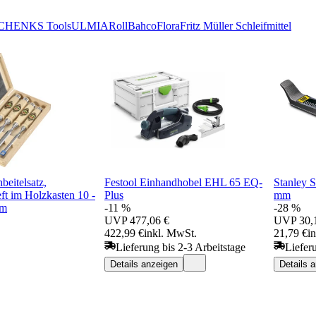
CHEN
KS Tools
ULMIA
Roll
Bahco
Flora
Fritz Müller Schleifmittel
beitelsatz,
Festool Einhandhobel EHL 65 EQ-
Stanley 
t im Holzkasten 10 -
Plus
mm
mm
-11 %
-28 %
UVP
477,06 €
UVP
30,
422,99 €
inkl. MwSt.
21,79 €
i
Lieferung bis 2-3 Arbeitstage
Liefer
Details anzeigen
Details 