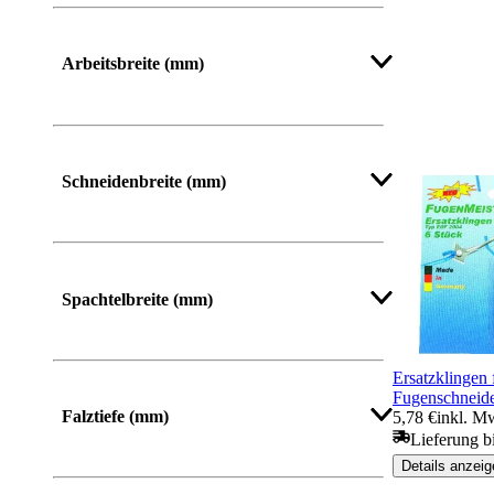
Von
Bis
Arbeitsbreite (mm)
Mehr anzeigen
Schneidenbreite (mm)
Mehr anzeigen
Spachtelbreite (mm)
Ersatzklingen 
Fugenschneid
Falztiefe (mm)
5,78 €
inkl. M
Lieferung b
Details anzeig