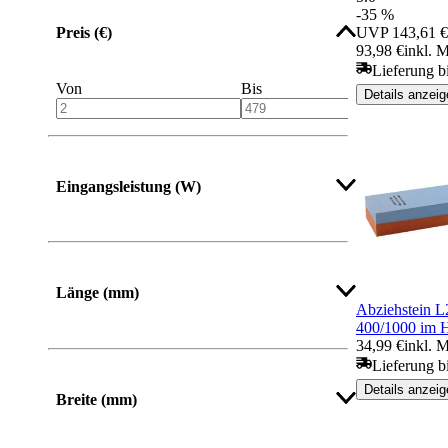
-35 %
UVP
143,61 €
Preis (€)
93,98 €
inkl. 
Lieferung b
Von
Bis
Details anzeig
Eingangsleistung (W)
Länge (mm)
Abziehstein
400/1000 im
34,99 €
inkl. 
Von
Bis
Lieferung b
Details anzeig
Breite (mm)