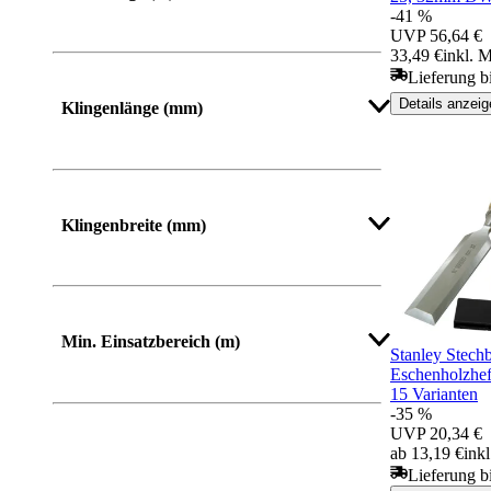
-41 %
UVP
56,64 €
33,49 €
inkl. 
Lieferung b
Details anzeig
Klingenlänge (mm)
Klingenbreite (mm)
Min. Einsatzbereich (m)
Stanley Stechb
Eschenholzhef
15 Varianten
-35 %
UVP
20,34 €
ab 13,19 €
ink
Lieferung b