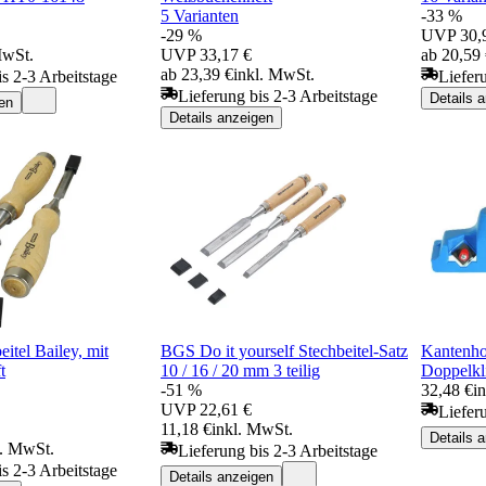
5 Varianten
-33 %
-29 %
UVP
30,
MwSt.
UVP
33,17 €
ab 20,59
ab 23,39 €
inkl. MwSt.
is 2-3 Arbeitstage
Liefer
Lieferung bis 2-3 Arbeitstage
Details 
en
Details anzeigen
eitel Bailey, mit
BGS Do it yourself Stechbeitel-Satz
Kantenho
t
10 / 16 / 20 mm 3 teilig
Doppelkl
-51 %
32,48 €
i
UVP
22,61 €
Liefer
11,18 €
inkl. MwSt.
Details 
l. MwSt.
Lieferung bis 2-3 Arbeitstage
is 2-3 Arbeitstage
Details anzeigen