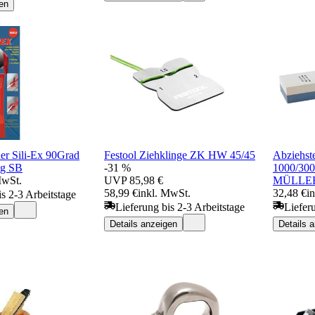
en
der Sili-Ex 90Grad
Festool Ziehklinge ZK HW 45/45
Abziehs
ng SB
-31 %
1000/300
MwSt.
UVP
85,98 €
MÜLLE
58,99 €
inkl. MwSt.
32,48 €
i
is 2-3 Arbeitstage
Lieferung bis 2-3 Arbeitstage
Liefer
en
Details anzeigen
Details 