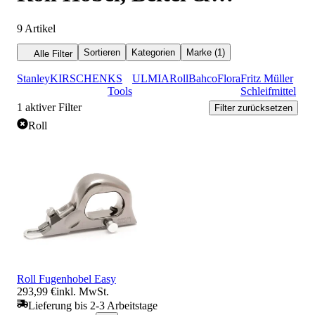
Ziehklingen
9
Artikel
Sortieren
Kategorien
Marke (1)
Alle Filter
Stanley
KIRSCHEN
KS
ULMIA
Roll
Bahco
Flora
Fritz Müller
Tools
Schleifmittel
1
aktiver Filter
Filter zurücksetzen
Roll
Roll Fugenhobel Easy
293,99 €
inkl. MwSt.
Lieferung bis 2-3 Arbeitstage