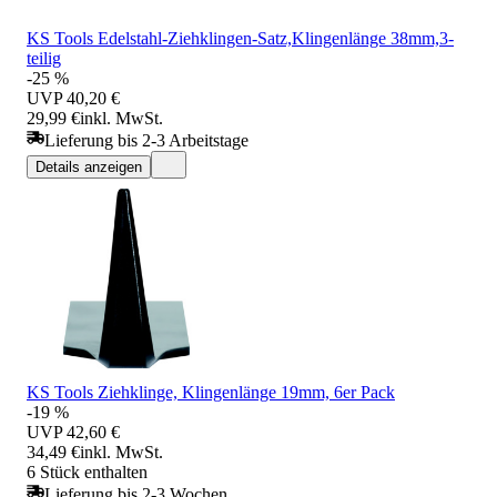
KS Tools Edelstahl-Ziehklingen-Satz,Klingenlänge 38mm,3-
teilig
-25 %
UVP
40,20 €
29,99 €
inkl. MwSt.
Lieferung bis 2-3 Arbeitstage
Details anzeigen
KS Tools Ziehklinge, Klingenlänge 19mm, 6er Pack
-19 %
UVP
42,60 €
34,49 €
inkl. MwSt.
6 Stück enthalten
Lieferung bis 2-3 Wochen