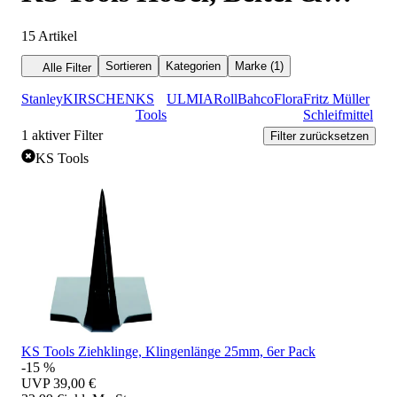
Ziehklingen
15
Artikel
Sortieren
Kategorien
Marke (1)
Alle Filter
Stanley
KIRSCHEN
KS
ULMIA
Roll
Bahco
Flora
Fritz Müller
Tools
Schleifmittel
1
aktiver Filter
Filter zurücksetzen
KS Tools
KS Tools Ziehklinge, Klingenlänge 25mm, 6er Pack
-15 %
UVP
39,00 €