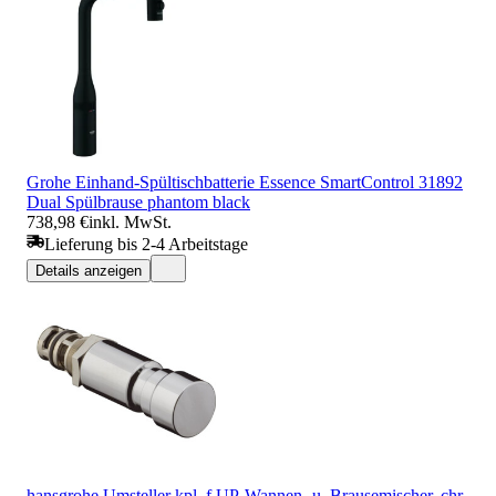
Grohe Einhand-Spültischbatterie Essence SmartControl 31892
Dual Spülbrause phantom black
738,98 €
inkl. MwSt.
Lieferung bis 2-4 Arbeitstage
Details anzeigen
hansgrohe Umsteller kpl, f UP-Wannen- u. Brausemischer, chr