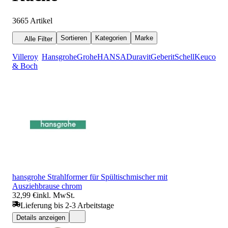
3665
Artikel
Sortieren
Kategorien
Marke
Alle Filter
Villeroy
Hansgrohe
Grohe
HANSA
Duravit
Geberit
Schell
Keuco
& Boch
hansgrohe Strahlformer für Spültischmischer mit
Ausziehbrause chrom
32,99 €
inkl. MwSt.
Lieferung bis 2-3 Arbeitstage
Details anzeigen