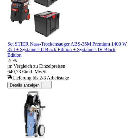
Set STIER Nass-Trockensauger ABS-35M Premium 1400 W
35 l + Systainer³ II Black Edition + Systainer³ IV Black
Edition
-5 %
im Vergleich zu Einzelpreisen
640,73 €
inkl. MwSt.
Lieferung bis 2-3 Arbeitstage
Details anzeigen