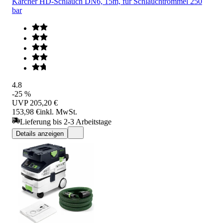
Kärcher HD-Schlauch DN6, 15m, für Schlauchtrommel 250
bar
4.8
-25 %
UVP
205,20 €
153,98 €
inkl. MwSt.
Lieferung bis 2-3 Arbeitstage
Details anzeigen