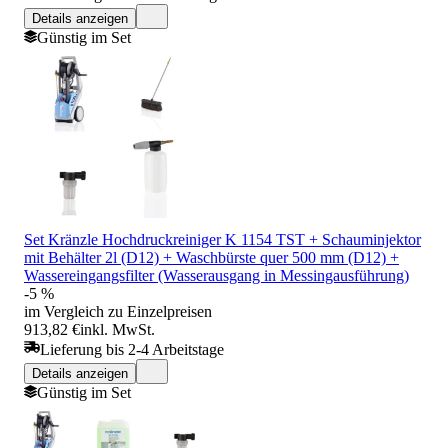
Details anzeigen
Günstig im Set
Set Kränzle Hochdruckreiniger K 1154 TST + Schauminjektor
mit Behälter 2l (D12) + Waschbürste quer 500 mm (D12) +
Wassereingangsfilter (Wasserausgang in Messingausführung)
-5 %
im Vergleich zu Einzelpreisen
913,82 €
inkl. MwSt.
Lieferung bis 2-4 Arbeitstage
Details anzeigen
Günstig im Set