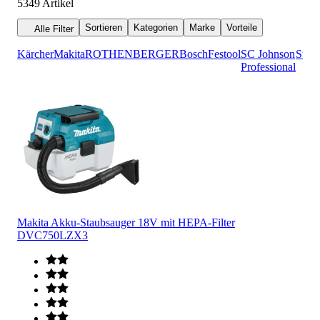
5349
Artikel
Sortieren
Kategorien
Marke
Vorteile
Alle Filter
Kärcher
Makita
ROTHENBERGER
Bosch
Festool
SC Johnson
Star
Professional
Makita Akku-Staubsauger 18V mit HEPA-Filter
DVC750LZX3