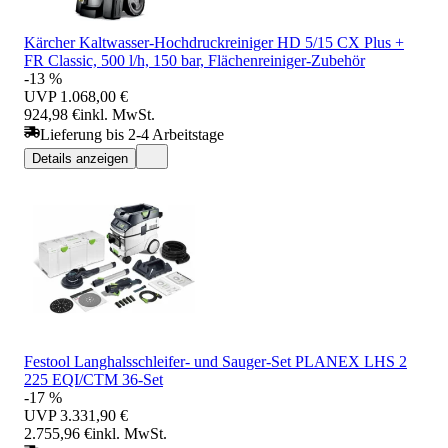
Kärcher Kaltwasser-Hochdruckreiniger HD 5/15 CX Plus +
FR Classic, 500 l/h, 150 bar, Flächenreiniger-Zubehör
-13 %
UVP
1.068,00 €
924,98 €
inkl. MwSt.
Lieferung bis 2-4 Arbeitstage
Details anzeigen
Festool Langhalsschleifer- und Sauger-Set PLANEX LHS 2
225 EQI/CTM 36-Set
-17 %
UVP
3.331,90 €
2.755,96 €
inkl. MwSt.