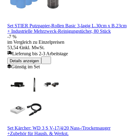
Set STIER Putzpapier-Rollen Basic 3-lagig L.30cm x B.23cm
+ Industrielle Mehrzweck-Reinigungstücher, 80 Stück
-7 %
im Vergleich zu Einzelpreisen
53,54 €
inkl. MwSt.
Lieferung bis 2-3 Arbeitstage
Details anzeigen
Günstig im Set
Set Kärcher: WD 3 S V-17/4/20 Nass-/Trockensauger
+Zubehör für Haush. & Werkst.