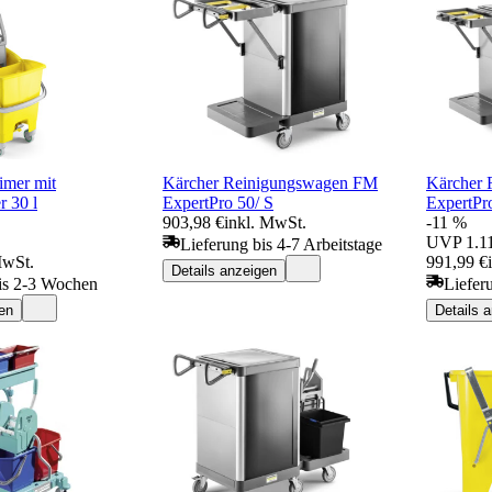
imer mit
Kärcher Reinigungswagen FM
Kärcher
 30 l
ExpertPro 50/ S
ExpertPr
903,98 €
inkl. MwSt.
-11 %
UVP
1.1
Lieferung bis 4-7 Arbeitstage
MwSt.
991,99 €
Details anzeigen
is 2-3 Wochen
Liefer
en
Details 