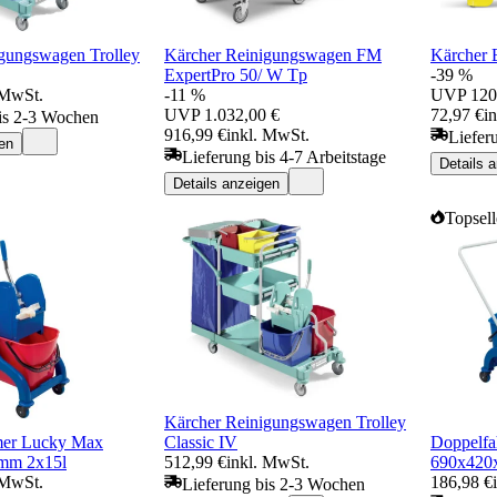
gungswagen Trolley
Kärcher Reinigungswagen FM
Kärcher 
ExpertPro 50/ W Tp
-39 %
 MwSt.
-11 %
UVP
120
UVP
1.032,00 €
72,97 €
i
is 2-3 Wochen
916,99 €
inkl. MwSt.
Liefer
en
Lieferung bis 4-7 Arbeitstage
Details 
Details anzeigen
Topsell
Kärcher Reinigungswagen Trolley
mer Lucky Max
Classic IV
Doppelfa
mm 2x15l
512,99 €
inkl. MwSt.
690x420
 MwSt.
186,98 €
Lieferung bis 2-3 Wochen