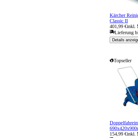
Kärcher Reini
Classic II
401,99 €
inkl.
Lieferung b
Details anzeig
Topseller
Doppelfahrei
690x420x900
154,99 €
inkl.