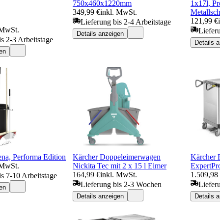
750x460x1220mm
1x17l, Pr
349,99 €
inkl. MwSt.
Metallsc
121,99 €
Lieferung bis 2-4 Arbeitstage
 MwSt.
Liefer
Details anzeigen
is 2-3 Arbeitstage
Details 
en
ena, Performa Edition
Kärcher Doppeleimerwagen
Kärcher
 MwSt.
Nickita Tec mit 2 x 15 l Eimer
ExpertPr
164,99 €
inkl. MwSt.
1.509,98
is 7-10 Arbeitstage
Lieferung bis 2-3 Wochen
Liefer
en
Details anzeigen
Details 