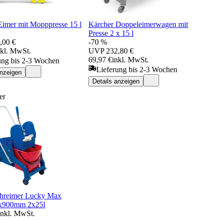
Eimer mit Mopppresse 15 l
Kärcher Doppeleimerwagen mit
Presse 2 x 15 l
,00 €
-70 %
nkl. MwSt.
UVP
232,80 €
69,97 €
inkl. MwSt.
ung bis 2-3 Wochen
Lieferung bis 2-3 Wochen
anzeigen
Details anzeigen
er
hreimer Lucky Max
x900mm 2x25l
inkl. MwSt.