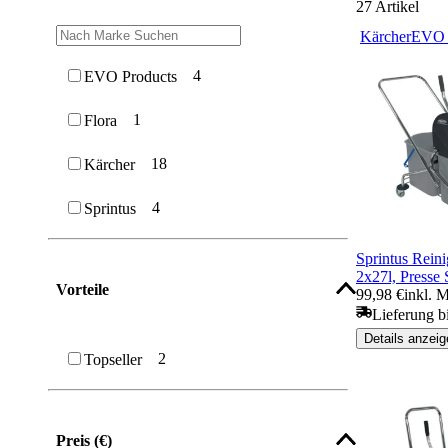
27
Artikel
Kärcher
EVO 
4
EVO Products
1
Flora
18
Kärcher
4
Sprintus
Sprintus Rein
2x27l, Presse
Vorteile
99,98 €
inkl. 
Lieferung b
Details anzeig
2
Topseller
Preis (€)