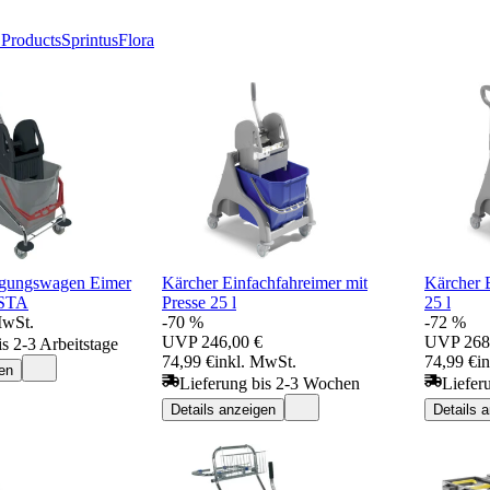
Products
Sprintus
Flora
igungswagen Eimer
Kärcher Einfachfahreimer mit
Kärcher E
 STA
Presse 25 l
25 l
MwSt.
-70 %
-72 %
UVP
246,00 €
UVP
268
is 2-3 Arbeitstage
74,99 €
inkl. MwSt.
74,99 €
i
en
Lieferung bis 2-3 Wochen
Liefer
Details anzeigen
Details 