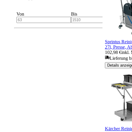
Von
Bis
Sprintus Rein
27l, Presse, 
102,98 €
inkl.
Lieferung b
Details anzeig
Kärcher Rein