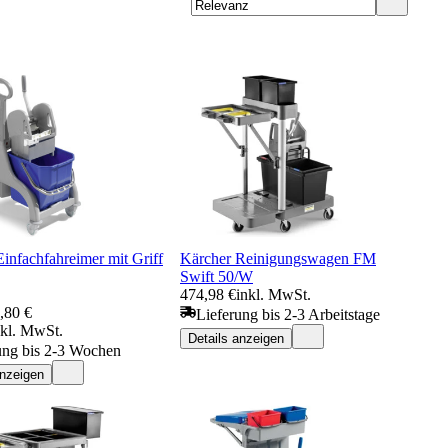
infachfahreimer mit Griff
Kärcher Reinigungswagen FM
Swift 50/W
474,98 €
inkl. MwSt.
,80 €
Lieferung bis 2-3 Arbeitstage
nkl. MwSt.
Details anzeigen
ung bis 2-3 Wochen
anzeigen