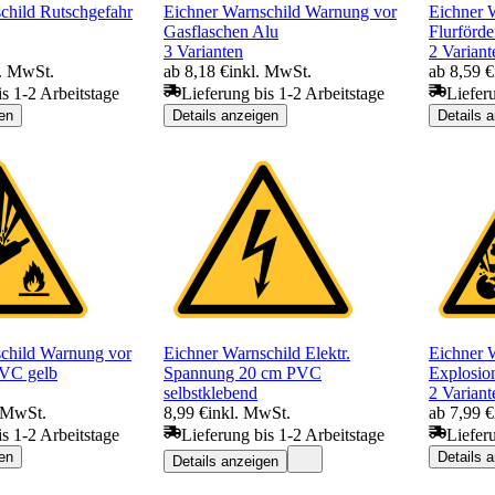
child Rutschgefahr
Eichner Warnschild Warnung vor
Eichner 
Gasflaschen Alu
Flurförd
3 Varianten
2 Variant
l. MwSt.
ab 8,18 €
inkl. MwSt.
ab 8,59 €
is 1-2 Arbeitstage
Lieferung bis 1-2 Arbeitstage
Liefer
en
Details anzeigen
Details 
child Warnung vor
Eichner Warnschild Elektr.
Eichner 
PVC gelb
Spannung 20 cm PVC
Explosion
selbstklebend
2 Variant
. MwSt.
8,99 €
inkl. MwSt.
ab 7,99 €
is 1-2 Arbeitstage
Lieferung bis 1-2 Arbeitstage
Liefer
en
Details 
Details anzeigen