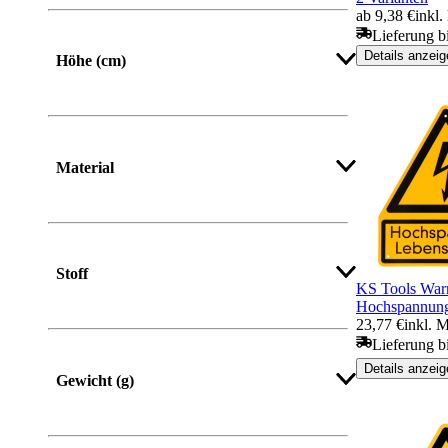
Von
Bis
ab 9,38 €
inkl
Lieferung b
Details anzeig
Höhe (cm)
Material
Stoff
KS Tools War
Hochspannung
23,77 €
inkl. 
Lieferung b
Details anzeig
Gewicht (g)