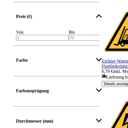
Preis (€)
Von
Bis
Farbe
Eichner Warns
Flurförderfah
6,79 €
inkl. M
Lieferung b
Details anzeig
Farbausprägung
Durchmesser (mm)