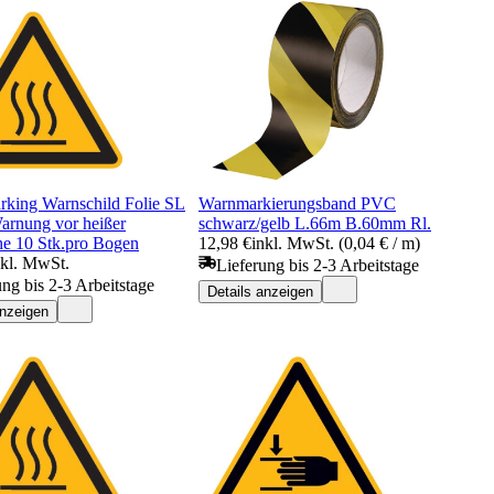
rking Warnschild Folie SL
Warnmarkierungsband PVC
rnung vor heißer
schwarz/gelb L.66m B.60mm Rl.
he 10 Stk.pro Bogen
12,98 €
inkl. MwSt. (0,04 € / m)
nkl. MwSt.
Lieferung bis 2-3 Arbeitstage
ung bis 2-3 Arbeitstage
Details anzeigen
anzeigen