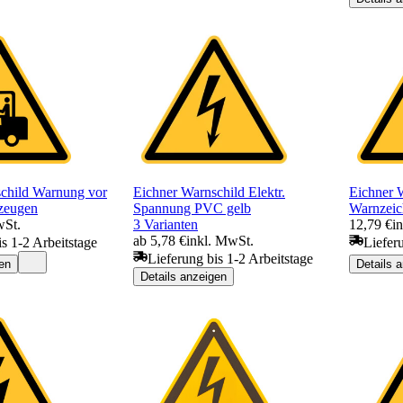
child Warnung vor
Eichner Warnschild Elektr.
Eichner 
rzeugen
Spannung PVC gelb
Warnzeic
wSt.
3 Varianten
12,79 €
i
ab 5,78 €
inkl. MwSt.
is 1-2 Arbeitstage
Liefer
Lieferung bis 1-2 Arbeitstage
en
Details 
Details anzeigen