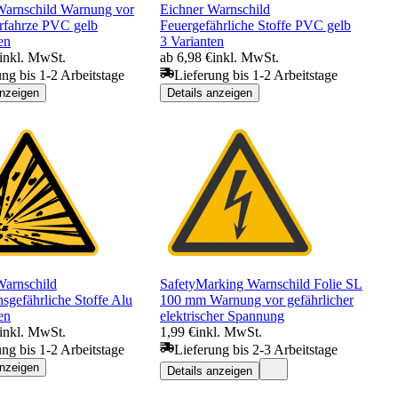
Warnschild Warnung vor
Eichner Warnschild
erfahrze PVC gelb
Feuergefährliche Stoffe PVC gelb
en
3 Varianten
inkl. MwSt.
ab 6,98 €
inkl. MwSt.
ung bis 1-2 Arbeitstage
Lieferung bis 1-2 Arbeitstage
anzeigen
Details anzeigen
Warnschild
SafetyMarking Warnschild Folie SL
sgefährliche Stoffe Alu
100 mm Warnung vor gefährlicher
en
elektrischer Spannung
inkl. MwSt.
1,99 €
inkl. MwSt.
ung bis 1-2 Arbeitstage
Lieferung bis 2-3 Arbeitstage
anzeigen
Details anzeigen