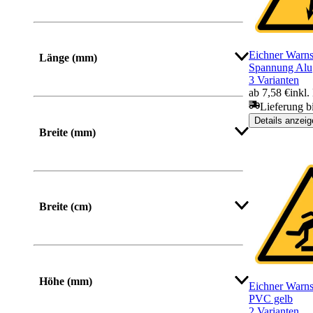
Eichner Warnsc
Länge (mm)
Spannung Alu
3 Varianten
ab 7,58 €
inkl
Von
Bis
Lieferung b
Details anzeig
Breite (mm)
Von
Bis
Breite (cm)
Höhe (mm)
Eichner Warns
PVC gelb
2 Varianten