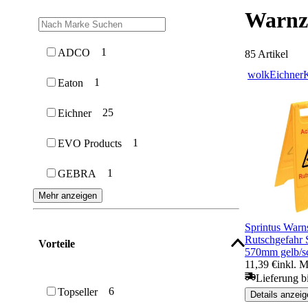
Warnz
1
ADCO
85
Artikel
wolk
Eichner
1
Eaton
25
Eichner
1
EVO Products
1
GEBRA
Mehr anzeigen
Sprintus Warn
Rutschgefahr 
Vorteile
570mm gelb/s
11,39 €
inkl. 
Lieferung b
6
Topseller
Details anzeig