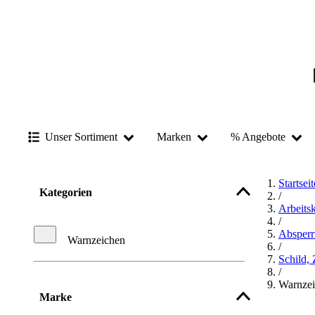
Unser Sortiment
Marken
% Angebote
Startseit
Kategorien
/
Arbeits
/
Absper
Warnzeichen
/
Schild,
/
Warnze
Marke