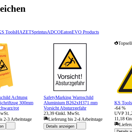
eichen
KS Tools
HAZET
Sprintus
ADCO
Eaton
EVO Products
Topsell
schild Achtung
SafetyMarking Warnschild
Schriftzug 300mm
Aluminium B262xH371 mm
KS Tools
chwarz/rot
Vorsicht Absturzgefahr
-64 %
MwSt.
23,39 €
inkl. MwSt.
UVP
31,
11,18 €
i
is 2-3 Arbeitstage
Lieferung bis 2-4 Arbeitstage
Liefer
en
Details anzeigen
Details 