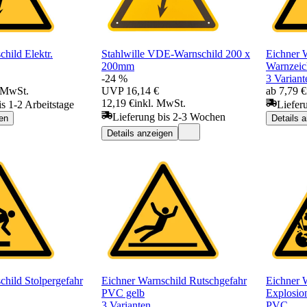
hild Elektr.
Stahlwille VDE-Warnschild 200 x
Eichner 
200mm
Warnzeic
-24 %
3 Variant
. MwSt.
UVP
16,14 €
ab 7,79 €
12,19 €
inkl. MwSt.
is 1-2 Arbeitstage
Liefer
Lieferung bis 2-3 Wochen
en
Details 
Details anzeigen
child Stolpergefahr
Eichner Warnschild Rutschgefahr
Eichner 
PVC gelb
Explosion
3 Varianten
PVC