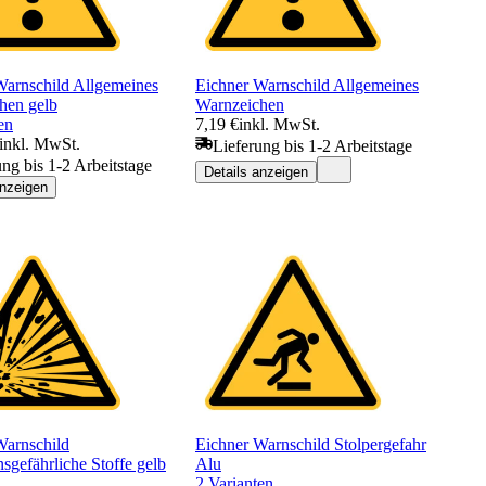
Warnschild Allgemeines
Eichner Warnschild Allgemeines
hen gelb
Warnzeichen
en
7,19 €
inkl. MwSt.
inkl. MwSt.
Lieferung bis 1-2 Arbeitstage
ung bis 1-2 Arbeitstage
Details anzeigen
anzeigen
Warnschild
Eichner Warnschild Stolpergefahr
sgefährliche Stoffe gelb
Alu
2 Varianten