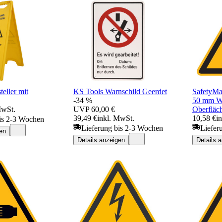
eller mit
KS Tools Warnschild Geerdet
SafetyMa
-34 %
50 mm Wa
MwSt.
UVP
60,00 €
Oberfläc
39,49 €
inkl. MwSt.
10,58 €
i
is 2-3 Wochen
Lieferung bis 2-3 Wochen
Liefer
en
Details anzeigen
Details 