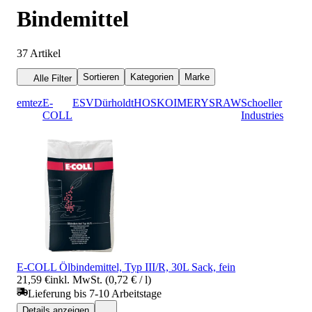
Bindemittel
37
Artikel
Sortieren
Kategorien
Marke
Alle Filter
emtez
E-
ESV
Dürholdt
HOSKO
IMERYS
RAW
Schoeller
COLL
Industries
E-COLL Ölbindemittel, Typ III/R, 30L Sack, fein
21,59 €
inkl. MwSt. (0,72 € / l)
Lieferung bis 7-10 Arbeitstage
Details anzeigen