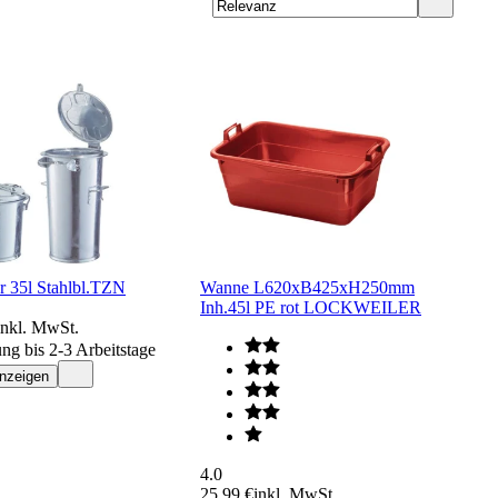
r 35l Stahlbl.TZN
Wanne L620xB425xH250mm
Inh.45l PE rot LOCKWEILER
inkl. MwSt.
ung bis 2-3 Arbeitstage
anzeigen
4.0
25,99 €
inkl. MwSt.