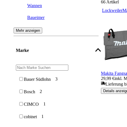
66
Artikel
Wannen
Lockweiler
Ma
Baueimer
Ascher
Mehr anzeigen
Papierkorb
Marke
Makita Fangs
29,99 €
inkl. 
3
Bauer Südlohn
Lieferung b
Details anzeig
2
Bosch
1
CIMCO
1
cobinet