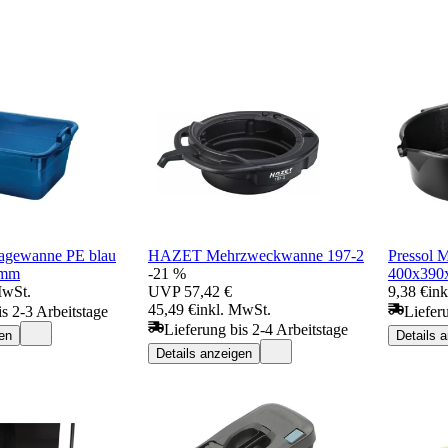
ragewanne PE blau
HAZET Mehrzweckwanne 197-2
Pressol
0mm
-21 %
400x39
MwSt.
UVP
57,42 €
9,38 €
in
45,49 €
inkl. MwSt.
is 2-3 Arbeitstage
Liefer
Lieferung bis 2-4 Arbeitstage
en
Details 
Details anzeigen