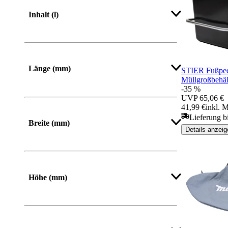
Inhalt (l)
Länge (mm)
STIER Fußpeda
Müllgroßbehäl
-35 %
Von
Bis
UVP
65,06 €
41,99 €
inkl. 
Lieferung b
Breite (mm)
Details anzeig
Von
Bis
Höhe (mm)
Von
Bis