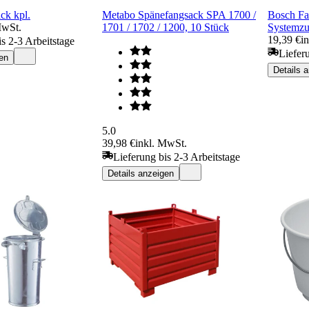
ck kpl.
Metabo Spänefangsack SPA 1700 /
Bosch Fa
MwSt.
1701 / 1702 / 1200, 10 Stück
Systemzu
19,39 €
i
is 2-3 Arbeitstage
Liefer
en
Details 
5.0
39,98 €
inkl. MwSt.
Lieferung bis 2-3 Arbeitstage
Details anzeigen