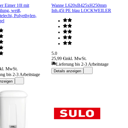
er Eimer 10l mit
Wanne L620xB425xH250mm
ilung, weiß,
Inh.45l PE blau LOCKWEILER
telecht, Polyethylen,
gel
5.0
25,99 €
inkl. MwSt.
Lieferung bis 2-3 Arbeitstage
nkl. MwSt.
Details anzeigen
ung bis 2-3 Arbeitstage
anzeigen