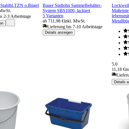
 Stahlbl.TZN o.Bügel
Bauer Südlohn Sammelbehälter-
Lockweil
 MwSt.
System SBS1000, lackiert
Maßeinte
5 Varianten
lebensmit
is 2-3 Arbeitstage
ab 711,98 €
inkl. MwSt.
Metallbü
en
Lieferung bis 7-10 Arbeitstage
Details anzeigen
5.0
11,18 €
i
Liefer
Details 