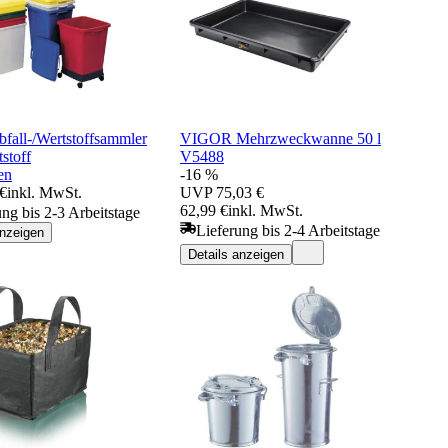
all-/Wertstoffsammler
VIGOR Mehrzweckwanne 50 l
stoff
V5488
en
-16 %
 €
inkl. MwSt.
UVP
75,03 €
62,99 €
inkl. MwSt.
ung bis 2-3 Arbeitstage
Lieferung bis 2-4 Arbeitstage
anzeigen
Details anzeigen