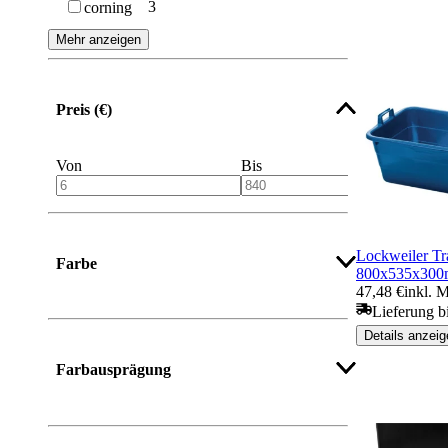
3
corning
Mehr anzeigen
Preis (€)
Von
Bis
Lockweiler T
Farbe
800x535x30
47,48 €
inkl. 
Lieferung b
Details anzeig
Mehr anzeigen
Farbausprägung