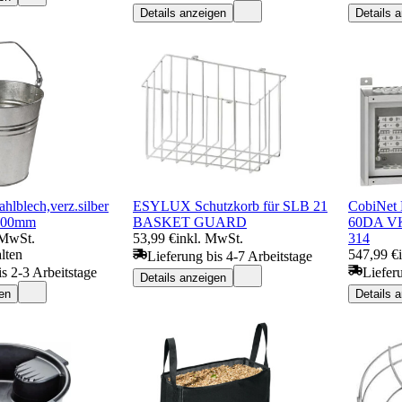
Details anzeigen
Details 
ahlblech,verz.silber
ESYLUX Schutzkorb für SLB 21
CobiNet
300mm
BASKET GUARD
60DA VK
 MwSt.
53,99 €
inkl. MwSt.
314
lten
547,99 €
Lieferung bis 4-7 Arbeitstage
is 2-3 Arbeitstage
Liefer
Details anzeigen
en
Details 