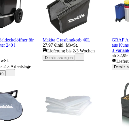
ldeckelöffner für
Makita Grasfangkorb 40L
GRAF Abf
ter 240 l
27,97 €
inkl. MwSt.
aus Kunst
3 Variant
Lieferung bis 2-3 Wochen
ab 32,99
Details anzeigen
MwSt.
Liefer
is 2-3 Arbeitstage
Details 
en