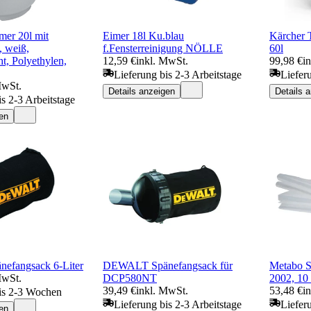
mer 20l mit
Eimer 18l Ku.blau
Kärcher T
, weiß,
f.Fensterreinigung NÖLLE
60l
ht, Polyethylen,
12,59 €
inkl. MwSt.
99,98 €
i
Lieferung bis 2-3 Arbeitstage
Liefer
MwSt.
Details anzeigen
Details 
is 2-3 Arbeitstage
en
fangsack 6-Liter
DEWALT Spänefangsack für
Metabo S
MwSt.
DCP580NT
2002, 10
39,49 €
inkl. MwSt.
53,48 €
i
is 2-3 Wochen
Lieferung bis 2-3 Arbeitstage
Liefer
en