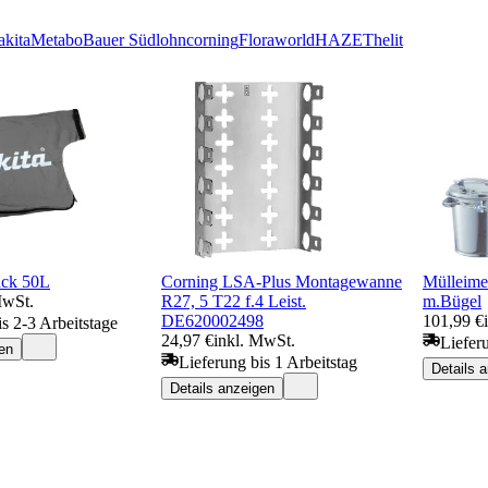
kita
Metabo
Bauer Südlohn
corning
Floraworld
HAZET
helit
ack 50L
Corning LSA-Plus Montagewanne
Mülleime
MwSt.
R27, 5 T22 f.4 Leist.
m.Bügel
DE620002498
101,99 €
is 2-3 Arbeitstage
24,97 €
inkl. MwSt.
Liefer
en
Lieferung bis 1 Arbeitstag
Details 
Details anzeigen