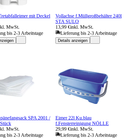
retabfalleimer mit Deckel
Vollachse f.Müllgroßbehälter 240l
STA SULO
nkl. MwSt.
13,99 €
inkl. MwSt.
ung bis 2-3 Arbeitstage
Lieferung bis 2-3 Arbeitstage
anzeigen
Details anzeigen
pänefangsack SPA 2001 /
Eimer 22l Ku.blau
 Stück
f.Fensterreinigung NÖLLE
nkl. MwSt.
29,99 €
inkl. MwSt.
ung bis 2-3 Arbeitstage
Lieferung bis 2-3 Arbeitstage