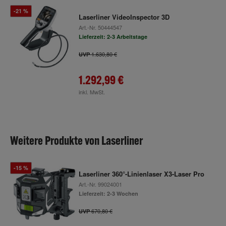
-21 %
Laserliner VideoInspector 3D
Art.-Nr.
50444547
Lieferzeit: 2-3 Arbeitstage
1.630,80 €
UVP
1.292,99 €
inkl. MwSt.
Weitere Produkte von Laserliner
-15 %
Laserliner 360°-Linienlaser X3-Laser Pro
Art.-Nr.
99024001
Lieferzeit: 2-3 Wochen
670,80 €
UVP