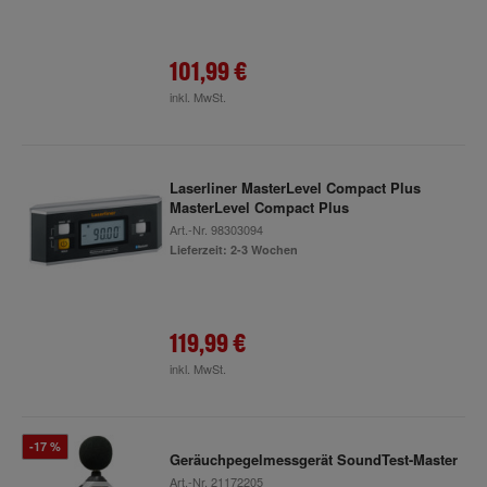
101,99 €
inkl. MwSt.
Laserliner MasterLevel Compact Plus
MasterLevel Compact Plus
Art.-Nr.
98303094
Lieferzeit: 2-3 Wochen
119,99 €
inkl. MwSt.
-17 %
Geräuchpegelmessgerät SoundTest-Master
Art.-Nr.
21172205