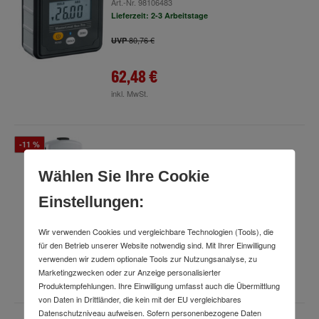
Art.-Nr.
98106483
Lieferzeit: 2-3 Arbeitstage
80,76 €
UVP
62,48 €
inkl. MwSt.
-11 %
Laserliner Schichtdickenmessgerät
CoatingTest-Master
Wählen Sie Ihre Cookie
Art.-Nr.
21172200
Lieferzeit: 2-3 Wochen
Einstellungen:
262,80 €
UVP
Wir verwenden Cookies und vergleichbare Technologien (Tools), die
für den Betrieb unserer Website notwendig sind. Mit Ihrer Einwilligung
234,98 €
verwenden wir zudem optionale Tools zur Nutzungsanalyse, zu
inkl. MwSt.
Marketingzwecken oder zur Anzeige personalisierter
Produktempfehlungen. Ihre Einwilligung umfasst auch die Übermittlung
von Daten in Drittländer, die kein mit der EU vergleichbares
Datenschutzniveau aufweisen. Sofern personenbezogene Daten