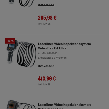
322,80 €
UVP
285,98 €
inkl. MwSt.
-16 %
Laserliner Videoinspektionssystem
VideoFlex G4 Ultra
Art.-Nr.
81099431
Lieferzeit: 2-3 Wochen
490,80 €
UVP
413,99 €
inkl. MwSt.
Laserliner Videoinspektionskamera
VideoScope One