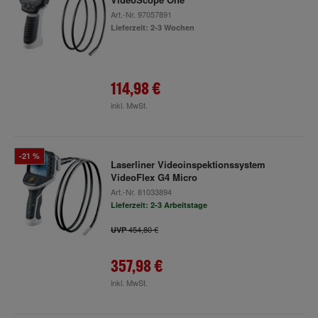
Art.-Nr.
97057891
Lieferzeit: 2-3 Wochen
114,98 €
inkl. MwSt.
-21 %
Laserliner Videoinspektionssystem
VideoFlex G4 Micro
Art.-Nr.
81033894
Lieferzeit: 2-3 Arbeitstage
454,80 €
UVP
357,98 €
inkl. MwSt.