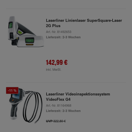
Laserliner Linienlaser SuperSquare-Laser
2G Plus
Art.-Nr.
81492653
Lieferzeit: 2-3 Wochen
142,99 €
inkl. MwSt.
-11 %
Laserliner Videoinspektionssystem
VideoFlex G4
Art.-Nr.
81164968
Lieferzeit: 2-3 Wochen
322,80 €
UVP