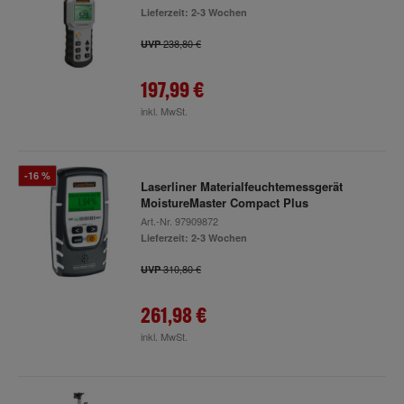
Lieferzeit: 2-3 Wochen
238,80 €
UVP
197,99 €
inkl. MwSt.
-16 %
Laserliner Materialfeuchtemessgerät
MoistureMaster Compact Plus
Art.-Nr.
97909872
Lieferzeit: 2-3 Wochen
310,80 €
UVP
261,98 €
inkl. MwSt.