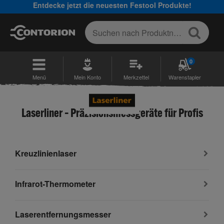
Entdecke jetzt die neuesten Festool Produkte!
0
Menü
Mein Konto
Merkzettel
Warenstapler
Laserliner – Präzisionsmessgeräte für Profis
Kreuzlinienlaser
Infrarot-Thermometer
Laserentfernungsmesser