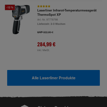
-12 %
Laserliner Infrarot-Temperaturmessgerät
ThermoSpot XP
Art.-Nr.
97778798
Lieferzeit: 2-3 Wochen
322,80 €
UVP
284,99 €
inkl. MwSt.
Alle Laserliner Produkte