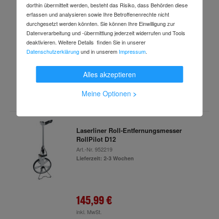
dorthin übermittelt werden, besteht das Risiko, dass Behörden diese
Laserliner Laser-Entfernungsmesser
erfassen und analysieren sowie Ihre Betroffenenrechte nicht
LaserRange-Master Gi7 Pro
durchgesetzt werden könnten. Sie können Ihre Einwilligung zur
Art.-Nr.
99089538
Datenverarbeitung und -übermittlung jederzeit widerrufen und Tools
Lieferzeit: 2-3 Wochen
deaktivieren. Weitere Details finden Sie in unserer
Datenschutzerklärung
und in unserem
Impressum
.
Alles akzeptieren
174,98 €
inkl. MwSt.
Meine Optionen
>
Laserliner Roll-Entfernungsmesser
RollPilot D12
Art.-Nr.
952219
Lieferzeit: 2-3 Wochen
145,99 €
inkl. MwSt.