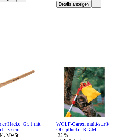
Details anzeigen
r Hacke, Gr. 1 mit
WOLF-Garten multi-star®
iel 135 cm
Obstpflücker RG-M
nkl. MwSt.
-22 %