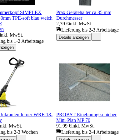
mmerkopf SIMPLEX
Prax Gerätehalter ca 35 mm
0mm TPE-soft blau weich
Durchmesser
R
2,39 €
inkl. MwSt.
en
Lieferung bis 2-3 Arbeitstage
inkl. MwSt.
Details anzeigen
ung bis 1-2 Arbeitstage
anzeigen
Unkrautentferner WRE 18-
PROBST Einebnungsschieber
y
Mini-Plan MP 70
inkl. MwSt.
91,99 €
inkl. MwSt.
ung bis 2-3 Wochen
Lieferung bis 2-4 Arbeitstage
anzeigen
Details anzeigen