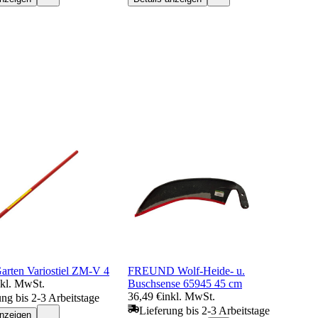
ten Variostiel ZM-V 4
FREUND Wolf-Heide- u.
nkl. MwSt.
Buschsense 65945 45 cm
36,49 €
inkl. MwSt.
ung bis 2-3 Arbeitstage
Lieferung bis 2-3 Arbeitstage
anzeigen