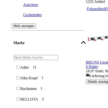
1225
Artikel
Astschere
Fiskars
Ideal
F
Gerätehalter
Rechen
Mehr anzeigen
Gärtnerspaten
Marke
Teleskopstangen
Gartenschere
BRUNS Geräte
Axt
6 Halter
11
Adler
18,97 €
inkl. 
Gartengabel
Lieferung b
1
Alba Krapf
Details anzeig
Stoßscharre
1
Bachmann
Schneidgiraffe
2
BELLOTA
Obstpflücker