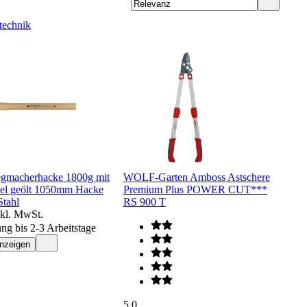
echnik
gmacherhacke 1800g mit
WOLF-Garten Amboss Astschere
iel geölt 1050mm Hacke
Premium Plus POWER CUT***
Stahl
RS 900 T
nkl. MwSt.
ung bis 2-3 Arbeitstage
anzeigen
5.0