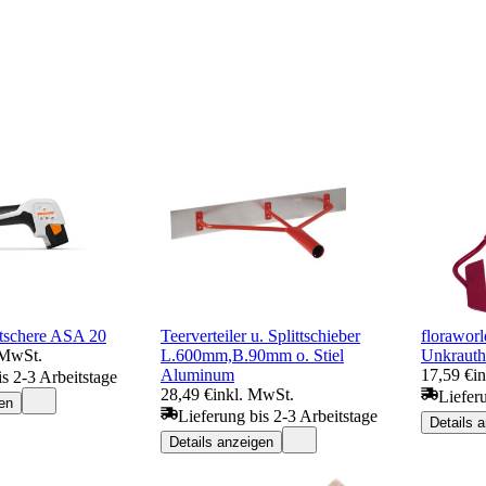
tschere ASA 20
Teerverteiler u. Splittschieber
florawor
 MwSt.
L.600mm,B.90mm o. Stiel
Unkrautha
Aluminum
17,59 €
i
is 2-3 Arbeitstage
28,49 €
inkl. MwSt.
Liefer
en
Lieferung bis 2-3 Arbeitstage
Details 
Details anzeigen