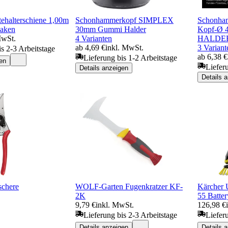
halterschiene 1,00m
Schonhammerkopf SIMPLEX
Schonha
Haken
30mm Gummi Halder
Kopf-Ø 4
MwSt.
4 Varianten
HALDE
ab 4,69 €
inkl. MwSt.
3 Variant
is 2-3 Arbeitstage
ab 6,38 €
Lieferung bis 1-2 Arbeitstage
en
Liefer
Details anzeigen
Details 
schere
WOLF-Garten Fugenkratzer KF-
Kärcher 
2K
55 Batter
9,79 €
inkl. MwSt.
126,98 €
Lieferung bis 2-3 Arbeitstage
Liefer
Details anzeigen
Details 