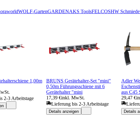
loraworld
WOLF-Garten
GARDENA
KS Tools
FELCO
SHW Schmiedet
halterschiene 1,00m
BRUNS Gerätehalter-Set "mini"
Adler We
0,50m Führungsschiene mit 6
Eschenst
MwSt.
Gerätehalter "mini
aus C45 
17,39 €
inkl. MwSt.
29,47 €
i
is 2-3 Arbeitstage
Lieferung bis 2-3 Arbeitstage
Liefer
en
Details anzeigen
Details 