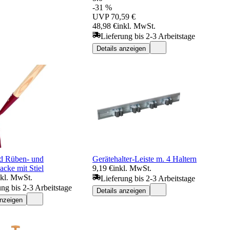
-31 %
UVP
70,59 €
48,98 €
inkl. MwSt.
Lieferung bis 2-3 Arbeitstage
Details anzeigen
ld Rüben- und
Gerätehalter-Leiste m. 4 Haltern
cke mit Stiel
9,19 €
inkl. MwSt.
nkl. MwSt.
Lieferung bis 2-3 Arbeitstage
ung bis 2-3 Arbeitstage
Details anzeigen
anzeigen