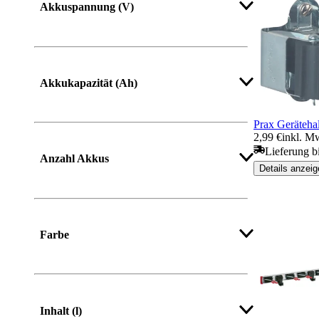
Kultivator
Akkuspannung (V)
Rasenkantenstecher
Kräuterschere
Akkukapazität (Ah)
Sandschaufel
Prax Geräteha
2,99 €
inkl. M
Lieferung b
Anzahl Akkus
Details anzeig
Farbe
Inhalt (l)