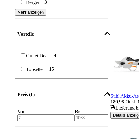
3
Berger
Beil
Mehr anzeigen
Hand Heckenschere
Vorteile
Blumenkelle
Spalthammer
4
Outlet Deal
Grubber
15
Topseller
Spaltkeil
Sense & Sichel
Preis (€)
Stihl Akku-As
Astsäge
186,98 €
inkl.
Lieferung b
Von
Bis
Rasenkantenschere
Details anzeig
Abfüllschaufel