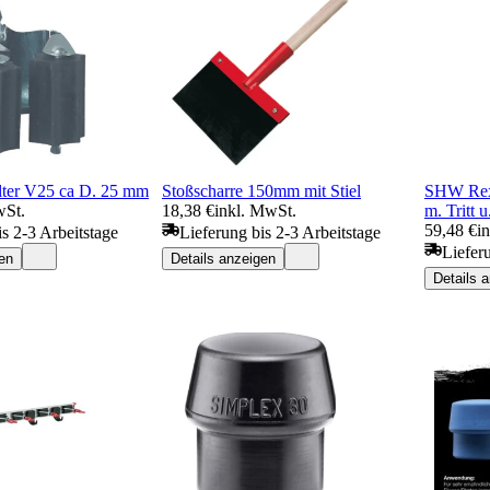
lter V25 ca D. 25 mm
Stoßscharre 150mm mit Stiel
SHW Rex-
wSt.
18,38 €
inkl. MwSt.
m. Tritt u
59,48 €
i
is 2-3 Arbeitstage
Lieferung bis 2-3 Arbeitstage
Liefer
en
Details anzeigen
Details 