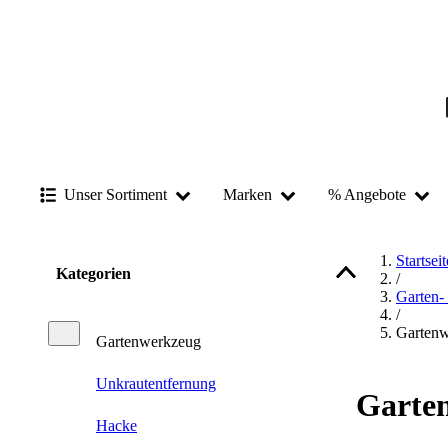
Unser Sortiment
Marken
% Angebote
Startseit
Kategorien
/
Garten-
/
Garten
Gartenwerkzeug
Unkrautentfernung
Garte
Hacke