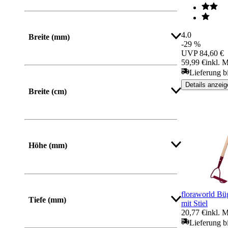
4.0
Breite (mm)
-29 %
UVP
84,60 €
59,99 €
inkl. 
Von
Bis
Lieferung b
Details anzeig
Breite (cm)
Höhe (mm)
Von
Bis
floraworld B
Tiefe (mm)
mit Stiel
20,77 €
inkl. 
Lieferung b