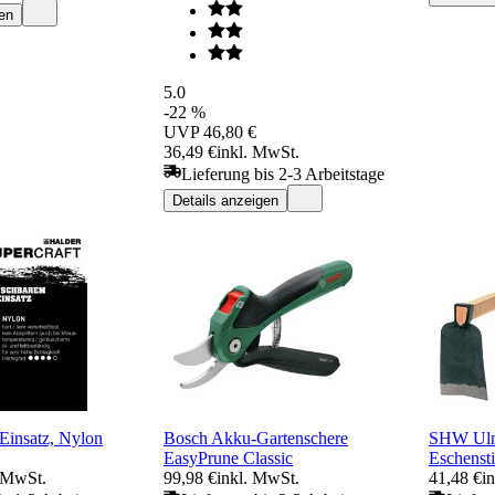
en
5.0
-22 %
UVP
46,80 €
36,49 €
inkl. MwSt.
Lieferung bis 2-3 Arbeitstage
Details anzeigen
-Einsatz, Nylon
Bosch Akku-Gartenschere
SHW Ulme
EasyPrune Classic
Eschenst
. MwSt.
99,98 €
inkl. MwSt.
41,48 €
i