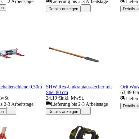
is 1-2 Arbeitstage
Lieferung bis 2-3 Arbeitstage
Liefer
en
Details anzeigen
Details 
halterschiene 0,50m
SHW Rex-Unkrautausstecher mit
Orit Wur
Stiel 80 cm
63,49 €
i
MwSt.
24,19 €
inkl. MwSt.
Liefer
is 2-3 Arbeitstage
Lieferung bis 2-3 Arbeitstage
Details 
en
Details anzeigen