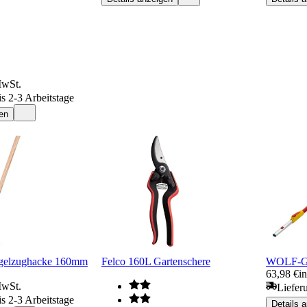
MwSt.
is 2-3 Arbeitstage
en
ügelzughacke 160mm
Felco 160L Gartenschere
WOLF-Gar
63,98 €
i
MwSt.
Liefer
is 2-3 Arbeitstage
Details 