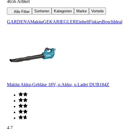
4656
Artikel
Sortieren
Kategorien
Marke
Vorteile
Alle Filter
GARDENA
Makita
GEKA
RIEGLER
Einhell
Fiskars
Bosch
Ideal
Makita Akku-Gebläse 18V, o.Akku, o.Lader DUB184Z
4.7