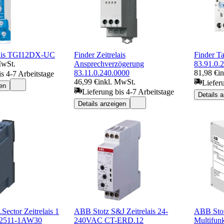
elais TGI12DX-UC
Finder Zeitrelais
Finder Ta
MwSt.
Ansprechverzögerung
83.91.0.
83.11.0.240.0000
81,98 €
i
is 4-7 Arbeitstage
46,99 €
inkl. MwSt.
Liefer
en
Lieferung bis 4-7 Arbeitstage
Details 
Details anzeigen
Sector Zeitrelais 1
ABB Stotz S&J Zeitrelais 24-
ABB Sto
P2511-1AW30
240VAC CT-ERD.12
Multifunk