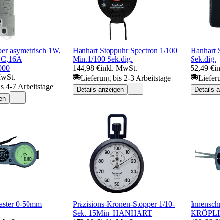
ber asymetrisch 1W,
Hanhart Stoppuhr Spectron 1/100
Hanhart 
DC,16A
Min.1/100 Sek.dig.
Sek.dig.
000
144,98 €
inkl. MwSt.
52,49 €
i
MwSt.
Lieferung bis 2-3 Arbeitstage
Liefer
is 4-7 Arbeitstage
Details anzeigen
Details 
en
taster 0-50mm
Präzisions-Kronen-Stopper 1/10-
Innensch
Sek. 15Min. HANHART
KRÖPL