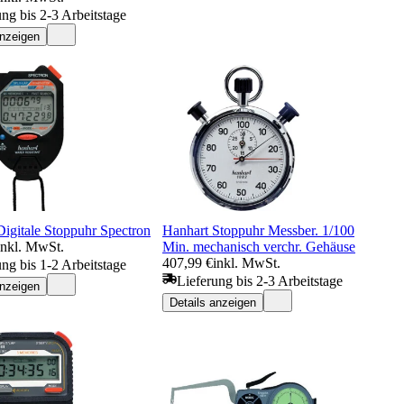
ung bis 2-3 Arbeitstage
anzeigen
Digitale Stoppuhr Spectron
Hanhart Stoppuhr Messber. 1/100
inkl. MwSt.
Min. mechanisch verchr. Gehäuse
407,99 €
inkl. MwSt.
ung bis 1-2 Arbeitstage
Lieferung bis 2-3 Arbeitstage
anzeigen
Details anzeigen