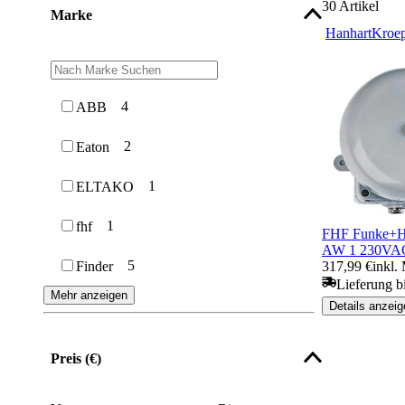
30
Artikel
Marke
Hanhart
Kroep
4
ABB
2
Eaton
1
ELTAKO
1
fhf
FHF Funke+Hu
AW 1 230VA
5
317,99 €
inkl.
Finder
Lieferung bi
Mehr anzeigen
Details anzeig
Preis (€)