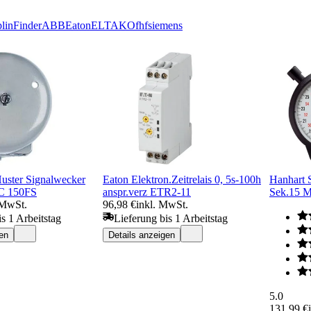
lin
Finder
ABB
Eaton
ELTAKO
fhf
siemens
ster Signalwecker
Eaton Elektron.Zeitrelais 0, 5s-100h
Hanhart 
C 150FS
anspr.verz ETR2-11
Sek.15 M
 MwSt.
96,98 €
inkl. MwSt.
s 1 Arbeitstag
Lieferung bis 1 Arbeitstag
en
Details anzeigen
5.0
131,99 €