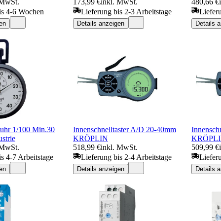
 MwSt.
173,99 €
inkl. MwSt.
480,66 €
is 4-6 Wochen
Lieferung bis 2-3 Arbeitstage
Liefer
en
Details anzeigen
Details 
uhr 1/100 Min.30
Innenschnelltaster A/D 20-40mm
Innensch
strie
KRÖPLIN
KRÖPL
 MwSt.
518,99 €
inkl. MwSt.
509,99 €
is 4-7 Arbeitstage
Lieferung bis 2-4 Arbeitstage
Liefer
en
Details anzeigen
Details 