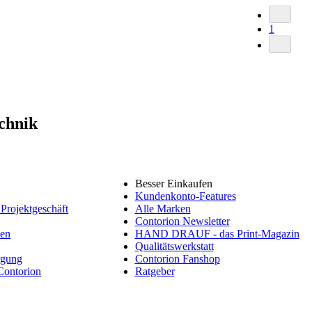
1
echnik
Besser Einkaufen
Kundenkonto-Features
Projektgeschäft
Alle Marken
Contorion Newsletter
nen
HAND DRAUF - das Print-Magazin
Qualitätswerkstatt
rgung
Contorion Fanshop
 Contorion
Ratgeber