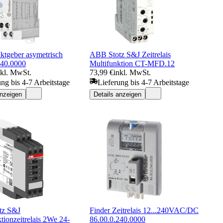
ktgeber asymetrisch
ABB Stotz S&J Zeitrelais
240.0000
Multifunktion CT-MFD.12
nkl. MwSt.
73,99 €
inkl. MwSt.
ung bis 4-7 Arbeitstage
Lieferung bis 4-7 Arbeitstage
anzeigen
Details anzeigen
tz S&J
Finder Zeitrelais 12...240VAC/DC
tionzeitrelais 2We 24-
86.00.0.240.0000