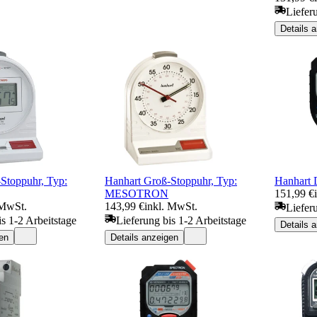
Liefer
Details 
Stoppuhr, Typ:
Hanhart Groß-Stoppuhr, Typ:
Hanhart 
MESOTRON
151,99 €
 MwSt.
143,99 €
inkl. MwSt.
Liefer
is 1-2 Arbeitstage
Lieferung bis 1-2 Arbeitstage
Details 
en
Details anzeigen