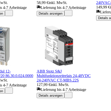
MwSt.
58,99 €
inkl. MwSt.
240VAC
149,99 €
is 4-7 Arbeitstage
Lieferung bis 4-7 Arbeitstage
Liefer
en
Details anzeigen
Details 
dul 12-
ABB Stotz S&J
0 86.30.0.024.0000
Multifunktionzeitrelais 24-48VDC
MwSt.
24-240VAC CT-MBS.22S
127,99 €
inkl. MwSt.
is 4-7 Arbeitstage
Lieferung bis 4-7 Arbeitstage
en
Details anzeigen