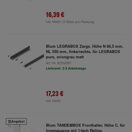
16,39 €
inkl. MwSt.
(5 Stück pro Packung)
Blum LEGRABOX Zarge, Höhe N 66,5 mm,
NL 550 mm, links/rechts, für LEGRABOX
pure, oriongrau matt
Art.-Nr.
82503397
Lieferzeit: 2-3 Arbeitstage
17,23 €
inkl. MwSt.
Angebot
Blum TANDEMBOX Fronthalter, Höhe C, für
Innenauszug mit 1-fach Reling,