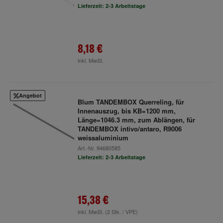
Lieferzeit: 2-3 Arbeitstage
8,18 €
inkl. MwSt.
Angebot
Blum TANDEMBOX Querreling, für
Innenauszug, bis KB=1200 mm,
Länge=1046.3 mm, zum Ablängen, für
TANDEMBOX intivo/antaro, R9006
weissaluminium
Art.-Nr.
94680585
Lieferzeit: 2-3 Arbeitstage
15,38 €
inkl. MwSt.
(2 Stk. / VPE)