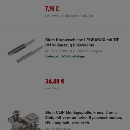
7,19 €
inkl. MwSt.
(2 Stück pro Packung)
Blum Korpusschiene LEGRABOX mit TIP-
ON Vollauszug links/rechts
Art.-Nr.
c70509830
(1 Variante verfügbar)
Lieferzeit: 2-3 Arbeitstage
34,49 €
inkl. MwSt.
Blum CLIP Montageplatte, kreuz, 3 mm,
Zink, mit vormontierten Systemschrauben,
HV: Langloch, vernickelt
Art.-Nr.
82634471