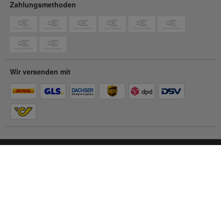
Zahlungsmethoden
Wir versenden mit
Du befindest dich im
Privatkunden-Shop
Zum Geschäftskunden-Shop
© 2026 Contorion.
Alle Rechte vorbehalten.
Barrierefreiheit
Impressum
AGB
Datenschutz
Cookie Einstellungen