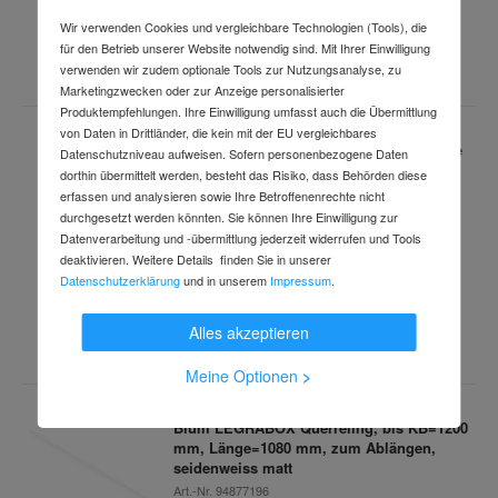
9,38 €
Wir verwenden Cookies und vergleichbare Technologien (Tools), die
für den Betrieb unserer Website notwendig sind. Mit Ihrer Einwilligung
inkl. MwSt.
(10 Stk. / VPE)
verwenden wir zudem optionale Tools zur Nutzungsanalyse, zu
Marketingzwecken oder zur Anzeige personalisierter
Produktempfehlungen. Ihre Einwilligung umfasst auch die Übermittlung
von Daten in Drittländer, die kein mit der EU vergleichbares
Blum LEGRABOX Frontbefestigung, Höhe
Datenschutzniveau aufweisen. Sofern personenbezogene Daten
K, Schrauben, symmetrisch, verzinkt
dorthin übermittelt werden, besteht das Risiko, dass Behörden diese
Art.-Nr.
98804685
erfassen und analysieren sowie Ihre Betroffenenrechte nicht
Lieferzeit: 2-3 Arbeitstage
durchgesetzt werden könnten. Sie können Ihre Einwilligung zur
Datenverarbeitung und -übermittlung jederzeit widerrufen und Tools
deaktivieren. Weitere Details finden Sie in unserer
Datenschutzerklärung
und in unserem
Impressum
.
7,19 €
Alles akzeptieren
inkl. MwSt.
(10 Stk. / VPE)
Meine Optionen
>
Blum LEGRABOX Querreling, bis KB=1200
mm, Länge=1080 mm, zum Ablängen,
seidenweiss matt
Art.-Nr.
94877196