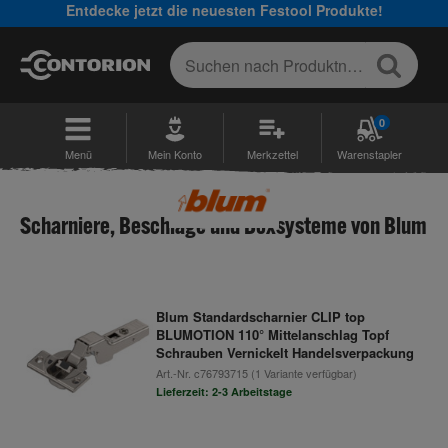
Entdecke jetzt die neuesten Festool Produkte!
0
Menü
Mein Konto
Merkzettel
Warenstapler
Scharniere, Beschläge und Boxsysteme von Blum
Blum Standardscharnier CLIP top
BLUMOTION 110° Mittelanschlag Topf
Schrauben Vernickelt Handelsverpackung
Art.-Nr.
c76793715
(1 Variante verfügbar)
Lieferzeit: 2-3 Arbeitstage