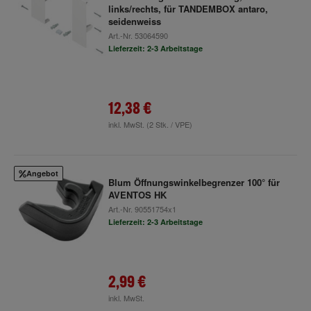
links/rechts, für TANDEMBOX antaro,
seidenweiss
Art.-Nr.
53064590
Lieferzeit: 2-3 Arbeitstage
12,38 €
inkl. MwSt.
(2 Stk. / VPE)
Angebot
Blum Öffnungswinkelbegrenzer 100° für
AVENTOS HK
Art.-Nr.
90551754x1
Lieferzeit: 2-3 Arbeitstage
2,99 €
inkl. MwSt.