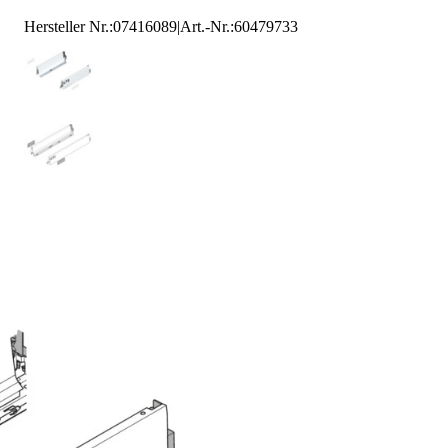
Hersteller Nr.:
07416089
|
Art.-Nr.
:
60479733