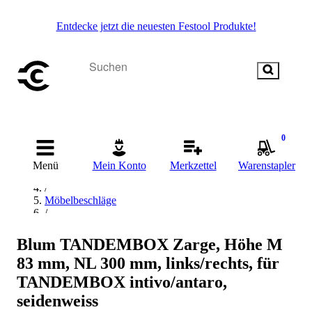
Entdecke jetzt die neuesten Festool Produkte!
0
Startseite
/
Menü
Mein Konto
Merkzettel
Warenstapler
Beschläge & Sicherheitstechnik
/
Möbelbeschläge
/
Schubkastenführung & Auszugtechnik
/
Blum TANDEMBOX Zarge, Höhe M
Blum Schubkastenführung & Auszugtechnik
83 mm, NL 300 mm, links/rechts, für
TANDEMBOX intivo/antaro,
seidenweiss