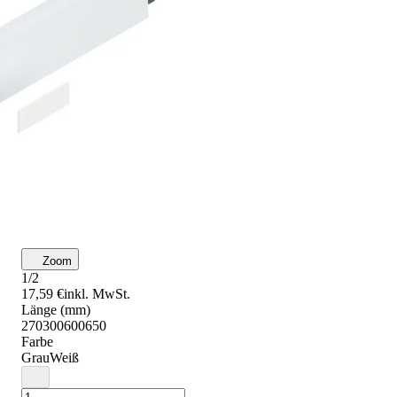
Zoom
1/2
17,59 €
inkl. MwSt.
Länge (mm)
270
300
600
650
Farbe
Grau
Weiß