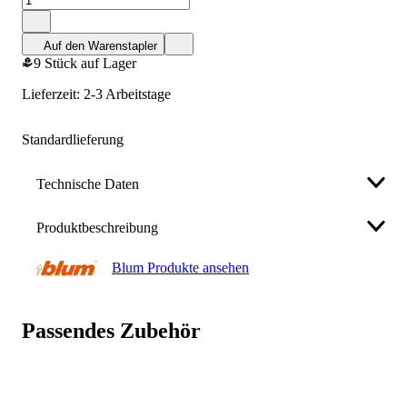
Auf den Warenstapler
9 Stück auf Lager
Lieferzeit: 2-3 Arbeitstage
Standardlieferung
Technische Daten
Produktbeschreibung
Material
Stahl
Blum Produkte ansehen
Eigenschaften:
Nennlänge
300 mm
BOX-Produkte 378M3002SA
Auszugsart
Type der Box: TANDEMBOX Zarge
Vollauszug
Passendes Zubehör
Für TANDEMBOX intivo/antaro
Zargenhöhe: M (83 mm)
Bodendicke
16 mm
Material: Stahl
Design: A
Type der Box
TANDEMBOX Zarge
Nennlänge: 300 mm