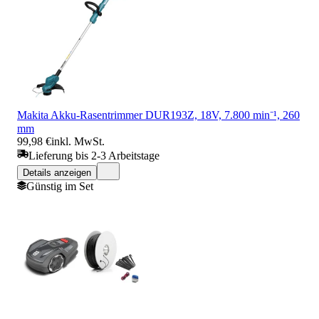
Makita Akku-Rasentrimmer DUR193Z, 18V, 7.800 min⁻¹, 260
mm
99,98 €
inkl. MwSt.
Lieferung bis 2-3 Arbeitstage
Details anzeigen
Günstig im Set