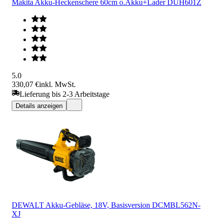
Makita Akku-Heckenschere 60cm o.Akku+Lader DUH601Z
5.0
330,07 €
inkl. MwSt.
Lieferung bis 2-3 Arbeitstage
Details anzeigen
DEWALT Akku-Gebläse, 18V, Basisversion DCMBL562N-
XJ