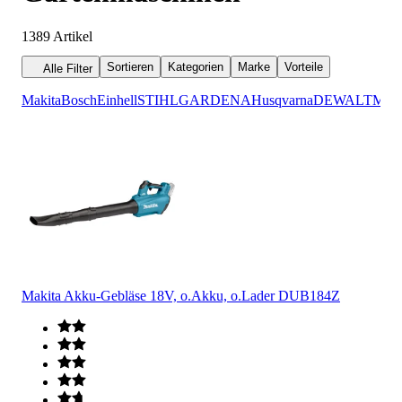
1389
Artikel
Sortieren
Kategorien
Marke
Vorteile
Alle Filter
Makita
Bosch
Einhell
STIHL
GARDENA
Husqvarna
DEWALT
Meta
Makita Akku-Gebläse 18V, o.Akku, o.Lader DUB184Z