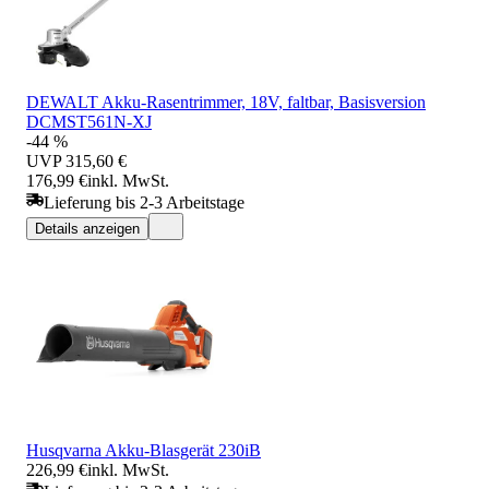
DEWALT Akku-Rasentrimmer, 18V, faltbar, Basisversion
DCMST561N-XJ
-44 %
UVP
315,60 €
176,99 €
inkl. MwSt.
Lieferung bis 2-3 Arbeitstage
Details anzeigen
Husqvarna Akku-Blasgerät 230iB
226,99 €
inkl. MwSt.