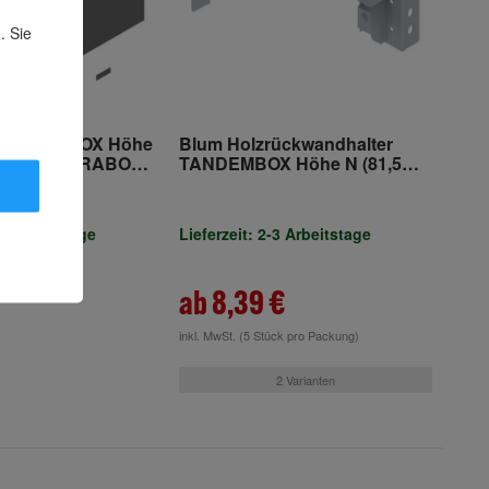
. Sie
e LEGRABOX Höhe
Blum Holzrückwandhalter
m) für LEGRABOX
TANDEMBOX Höhe N (81,5
mm)
-3 Arbeitstage
Lieferzeit: 2-3 Arbeitstage
ab 8,39 €
inkl. MwSt.
(5 Stück pro Packung)
2 Varianten