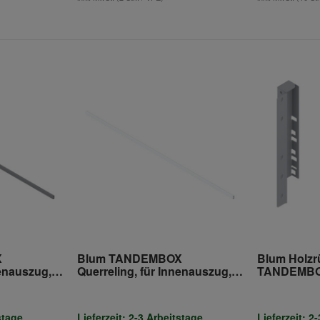
X
Blum TANDEMBOX
Blum Holzr
nenauszug,
Querreling, für Innenauszug,
TANDEMBOX
bis KB=1200 mm,
mm)
 zum
Länge=1046.3 mm, zum
ANDEMBOX
Ablängen, für TANDEMBOX
stage
Lieferzeit: 2-3 Arbeitstage
Lieferzeit: 2