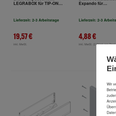
LEGRABOX für TIP-ON
Expando für
BLUMOTION links/rechts
LEGRABOX/TANDE
hohe und breite Fr
Stück pro Front erf
Lieferzeit: 2-3 Arbeitstage
Lieferzeit: 2-3 Arbeit
19,57 €
4,88 €
inkl. MwSt.
inkl. MwSt.
(2 Stück pro Pac
Wä
Ei
Wir v
Betri
zudem
Anzei
Überm
Daten