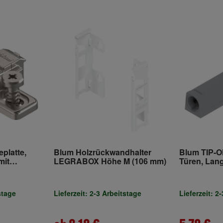
platte,
Blum Holzrückwandhalter
Blum TIP-ON
mit
LEGRABOX Höhe M (106 mm)
Türen, Lang
Schrauben,
 HV:
lt
stage
Lieferzeit: 2-3 Arbeitstage
Lieferzeit: 2