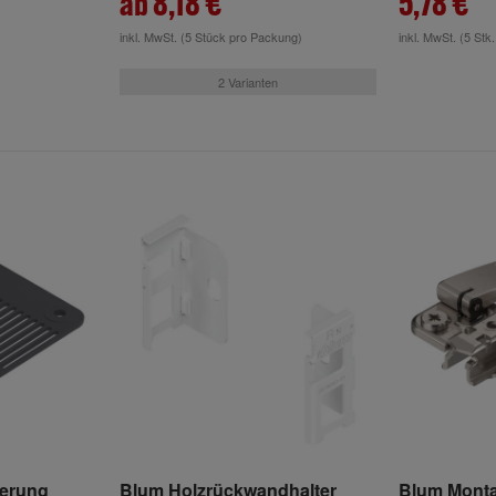
ab 8,18 €
5,78 €
inkl. MwSt.
(5 Stück pro Packung)
inkl. MwSt.
(5 Stk.
2 Varianten
ierung
Blum Holzrückwandhalter
Blum Monta