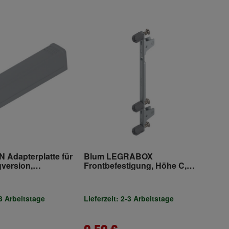
 Adapterplatte für
Blum LEGRABOX
version,
Frontbefestigung, Höhe C,
 R7036 platingrau
EXPANDO, symmetrisch,
verzinkt
-3 Arbeitstage
Lieferzeit: 2-3 Arbeitstage