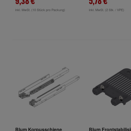
9,38 €
5,78 €
inkl. MwSt.
(10 Stück pro Packung)
inkl. MwSt.
(2 Stk. / VPE)
Blum Korpusschiene
Blum Frontstabilis