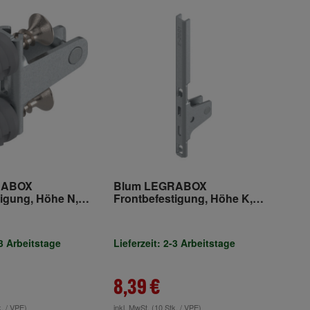
RABOX
Blum LEGRABOX
tigung, Höhe N,
Frontbefestigung, Höhe K,
symmetrisch,
Schrauben, symmetrisch,
verzinkt
-3 Arbeitstage
Lieferzeit: 2-3 Arbeitstage
8,39 €
k. / VPE)
inkl. MwSt.
(10 Stk. / VPE)