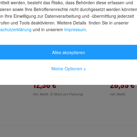
ittelt werden, besteht das Risiko, dass Behörden diese erfassen und
sieren sowie Ihre Betroffenenrechte nicht durchgesetzt werden könnten
n Ihre Einwilligung zur Datenverarbeitung und -übermittlung jederzeit
rufen und Tools deaktivieren. Weitere Details finden Sie in unserer
schutzerklärung
und in unserem
Impressum
.
X
Blum Holzrückwandhalter
Blum Zarg
, für
TANDEMBOX Höhe K (128,5
C (177,0 m
-fach
mm)
pure
Alles akzeptieren
, für
o,
stage
Lieferzeit: 2-3 Arbeitstage
Lieferzeit: 2
Meine Optionen
>
12,38 €
28,99 €
inkl. MwSt.
(5 Stück pro Packung)
inkl. MwSt.