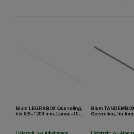
Blum LEGRABOX Querreling,
Blum TANDEMBO
bis KB=1200 mm, Länge=1080
Querreling, für In
mm, zum Ablängen,
bis KB=1200 mm,
seidenweiss matt
Länge=1046.3 mm,
Ablängen, für T
Lieferzeit: 2-3 Arbeitstage
Lieferzeit: 2-3 Arbeit