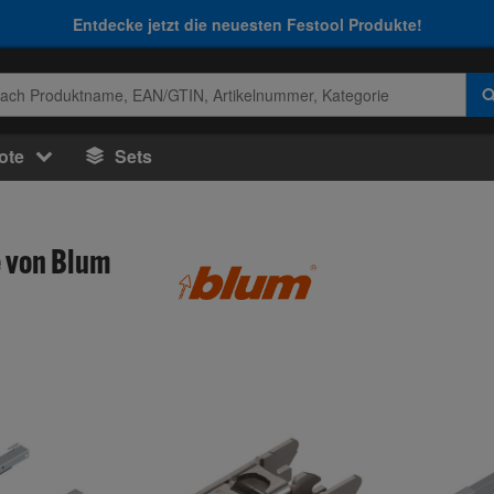
Entdecke jetzt die neuesten Festool Produkte!
ote
Sets
 von Blum