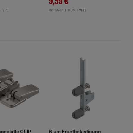
9,59 €
 / VPE)
inkl. MwSt.
(10 Stk. / VPE)
geplatte CLIP
Blum Frontbefestigung