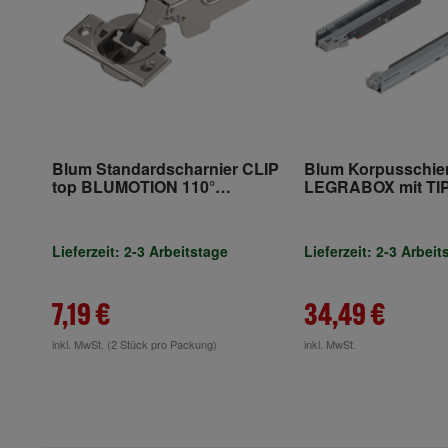
Blum Standardscharnier CLIP
Blum Korpusschie
top BLUMOTION 110°
LEGRABOX mit TI
Mittelanschlag Topf
Vollauszug links/r
Schrauben Vernickelt
Handelsverpackung
Lieferzeit: 2-3 Arbeitstage
Lieferzeit: 2-3 Arbeit
7,19 €
34,49 €
inkl. MwSt.
(2 Stück pro Packung)
inkl. MwSt.