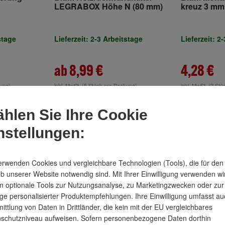
LEGRABOX Höhe N (80 mm)
kreuz 3 mm
MBOX für
Exzenter I
onten zwei
orderlich
stage
Lieferzeit: 2-3 Arbeitstage
Lieferzeit: 2
ab 8,99 €
4,28 €
kung)
inkl. MwSt.
(5 Stück pro Packung)
inkl. MwSt.
(2 Stü
2 Varianten
hlen Sie Ihre Cookie
nstellungen:
erwenden Cookies und vergleichbare Technologien (Tools), die für den
eb unserer Website notwendig sind. Mit Ihrer Einwilligung verwenden wi
 optionale Tools zur Nutzungsanalyse, zu Marketingzwecken oder zur
ge personalisierter Produktempfehlungen. Ihre Einwilligung umfasst au
ittlung von Daten in Drittländer, die kein mit der EU vergleichbares
schutzniveau aufweisen. Sofern personenbezogene Daten dorthin