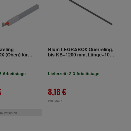
reling
Blum LEGRABOX Querreling,
 (Oben) für
bis KB=1200 mm, Länge=1080
 links/rechts für
mm, zum Ablängen, oriongrau
 antaro
matt
-3 Arbeitstage
Lieferzeit: 2-3 Arbeitstage
€
8,18 €
inkl. MwSt.
16 Varianten