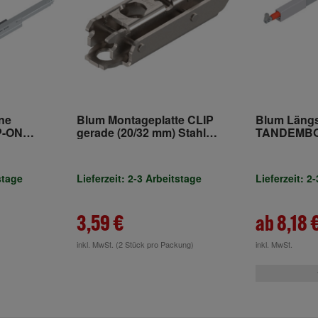
ne
Blum Montageplatte CLIP
Blum Längs
P-ON
gerade (20/32 mm) Stahl
TANDEMBOX
echts
Schrauben HV Exzenter
Frontauszug
TANDEMBOX
stage
Lieferzeit: 2-3 Arbeitstage
Lieferzeit: 2
3,59 €
ab 8,18 
inkl. MwSt.
(2 Stück pro Packung)
inkl. MwSt.