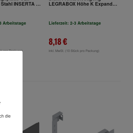
 Stahl INSERTA HV
LEGRABOX Höhe K Expando
ndustrieverpackung
symmetrisch
-3 Arbeitstage
Lieferzeit: 2-3 Arbeitstage
8,18 €
ck pro Packung)
inkl. MwSt.
(10 Stück pro Packung)
r
ch die