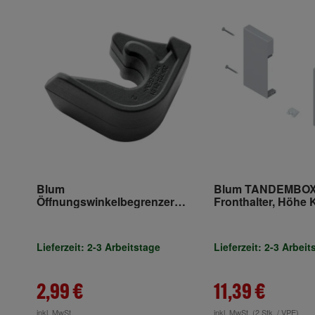
Blum
Blum TANDEMBO
Öffnungswinkelbegrenzer
Fronthalter, Höhe K
100° für AVENTOS HK
Innenschubkasten
links/rechts, für
antaro, weissgrau
Lieferzeit: 2-3 Arbeitstage
Lieferzeit: 2-3 Arbeit
2,99 €
11,39 €
inkl. MwSt.
inkl. MwSt.
(2 Stk. / VPE)