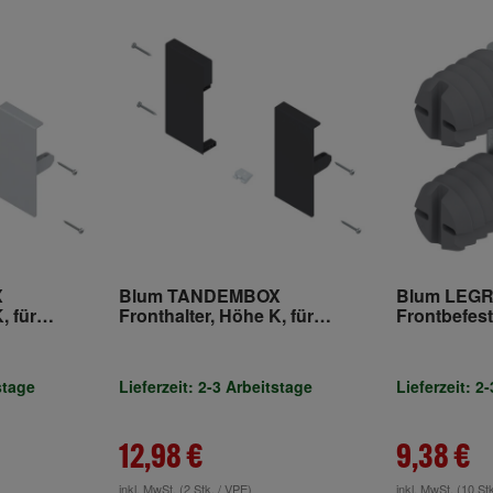
X
Blum TANDEMBOX
Blum LEG
, für
Fronthalter, Höhe K, für
Frontbefes
,
Innenschubkasten,
EXPANDO, 
 TANDEMBOX
links/rechts, für TANDEMBOX
verzinkt
antaro, seidenweiss
stage
Lieferzeit: 2-3 Arbeitstage
Lieferzeit: 2
12,98 €
9,38 €
inkl. MwSt.
(2 Stk. / VPE)
inkl. MwSt.
(10 St