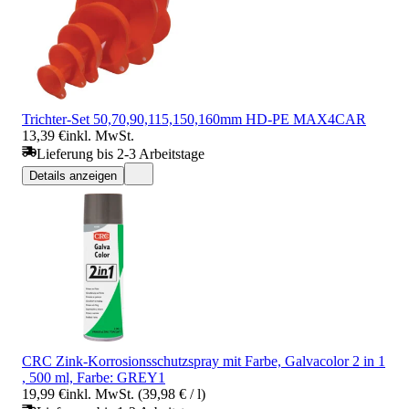
Trichter-Set 50,70,90,115,150,160mm HD-PE MAX4CAR
13,39 €
inkl. MwSt.
Lieferung bis 2-3 Arbeitstage
Details anzeigen
CRC Zink-Korrosionsschutzspray mit Farbe, Galvacolor 2 in 1
, 500 ml, Farbe: GREY1
19,99 €
inkl. MwSt. (39,98 € / l)