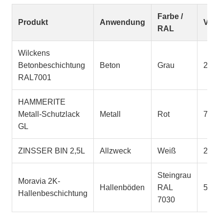
Farbe /
Produkt
Anwendung
Vol
RAL
Wilckens
Betonbeschichtung
Beton
Grau
2,5 l
RAL7001
HAMMERITE
Metall-Schutzlack
Metall
Rot
750 
GL
ZINSSER BIN 2,5L
Allzweck
Weiß
2,5 l
Steingrau
Moravia 2K-
Hallenböden
RAL
5 l
Hallenbeschichtung
7030