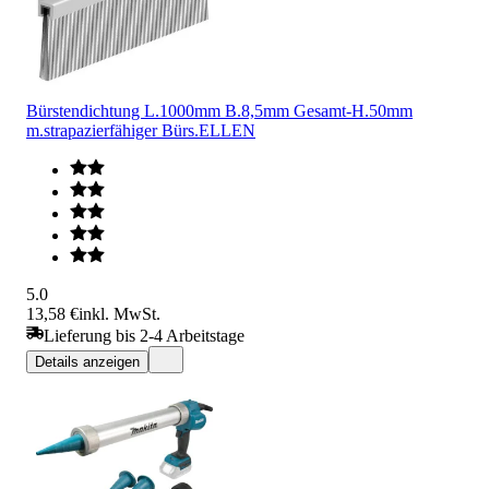
Bürstendichtung L.1000mm B.8,5mm Gesamt-H.50mm
m.strapazierfähiger Bürs.ELLEN
5.0
13,58 €
inkl. MwSt.
Lieferung bis 2-4 Arbeitstage
Details anzeigen