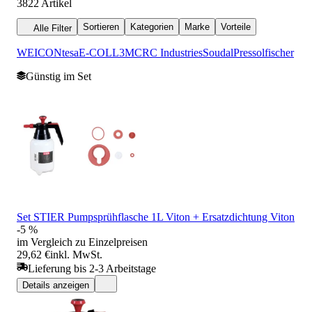
3822
Artikel
Sortieren
Kategorien
Marke
Vorteile
Alle Filter
WEICON
tesa
E-COLL
3M
CRC Industries
Soudal
Pressol
fischer
Günstig im Set
Set STIER Pumpsprühflasche 1L Viton + Ersatzdichtung Viton
-5 %
im Vergleich zu Einzelpreisen
29,62 €
inkl. MwSt.
Lieferung bis 2-3 Arbeitstage
Details anzeigen