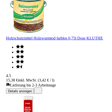
Holzschutzmittel Holzwurmtod farblos 0,75l Dose KLUTHE
4.5
15,38 €
inkl. MwSt. (3,42 € / l)
Lieferung bis 2-3 Arbeitstage
Details anzeigen