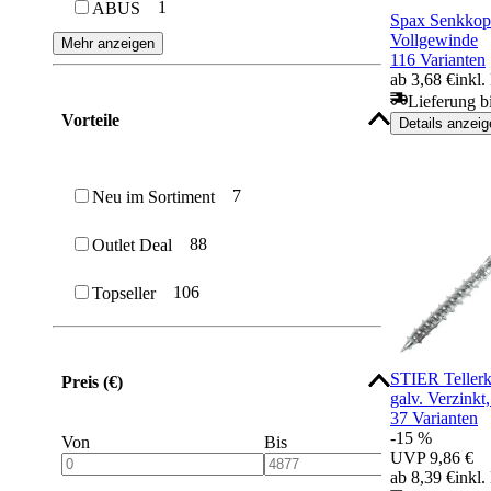
1
ABUS
Spax Senkkop
Bolzen, Passfedern & Passstifte
Vollgewinde
Mehr anzeigen
116 Varianten
ab 3,68 €
inkl
Kabelbinder
Lieferung b
Vorteile
Details anzeig
Gewindeeinsätze
Gewindestangen & Gewindestücke
7
Neu im Sortiment
Splinte & Federstecker
88
Outlet Deal
Spannstift (Spannhülse)
106
Topseller
STIER Tellerk
Preis (€)
galv. Verzinkt
37 Varianten
-15 %
Von
Bis
UVP
9,86 €
ab 8,39 €
inkl