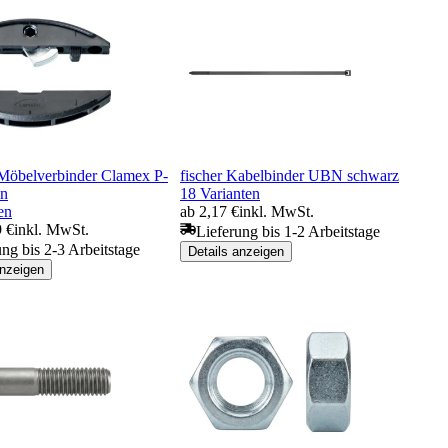
Möbelverbinder Clamex P-
fischer Kabelbinder UBN schwarz
on
18 Varianten
en
ab 2,17 €
inkl. MwSt.
9 €
inkl. MwSt.
Lieferung bis 1-2 Arbeitstage
ung bis 2-3 Arbeitstage
Details anzeigen
anzeigen