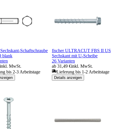
Sechskant-Schaftschraube
fischer ULTRACUT FBS II US
9 blank
Sechskant mit U-Scheibe
anten
26 Varianten
inkl. MwSt.
ab 31,49 €
inkl. MwSt.
ung bis 2-3 Arbeitstage
Lieferung bis 1-2 Arbeitstage
anzeigen
Details anzeigen