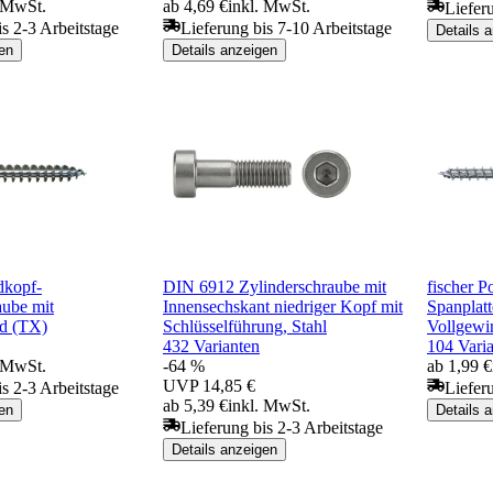
. MwSt.
ab 4,69 €
inkl. MwSt.
Liefer
is 2-3 Arbeitstage
Lieferung bis 7-10 Arbeitstage
Details 
en
Details anzeigen
dkopf-
DIN 6912 Zylinderschraube mit
fischer P
aube mit
Innensechskant niedriger Kopf mit
Spanplat
nd (TX)
Schlüsselführung, Stahl
Vollgewi
432 Varianten
104 Vari
. MwSt.
-64 %
ab 1,99 €
UVP
14,85 €
is 2-3 Arbeitstage
Liefer
ab 5,39 €
inkl. MwSt.
en
Details 
Lieferung bis 2-3 Arbeitstage
Details anzeigen