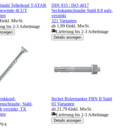
lstahl Tellerkopf T-STAR
DIN 933 / ISO 4017
lgewinde 4CUT
Sechskantschraube Stahl 8.8 galv.
ten
verzinkt
 €
inkl. MwSt.
321 Varianten
ab 1,99 €
inkl. MwSt.
ung bis 2-3 Arbeitstage
Lieferung bis 2-3 Arbeitstage
anzeigen
Details anzeigen
enkkopf-
fischer Bolzenanker FBN II Stahl
enschraube, Stahl,
65 Varianten
h verzinkt, TX
ab 21,79 €
inkl. MwSt.
ten
Lieferung bis 2-3 Arbeitstage
Details anzeigen
79 €