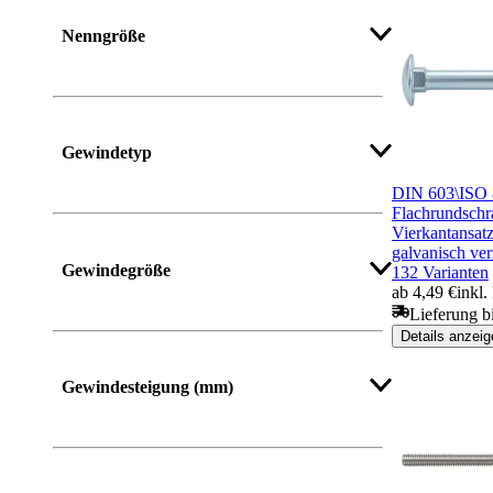
Mehr anzeigen
Nenngröße
Mehr anzeigen
Gewindetyp
DIN 603\ISO
Flachrundschr
Vierkantansatz
Mehr anzeigen
galvanisch ver
Gewindegröße
132 Varianten
ab 4,49 €
inkl
Lieferung b
Details anzeig
Mehr anzeigen
Gewindesteigung (mm)
Mehr anzeigen