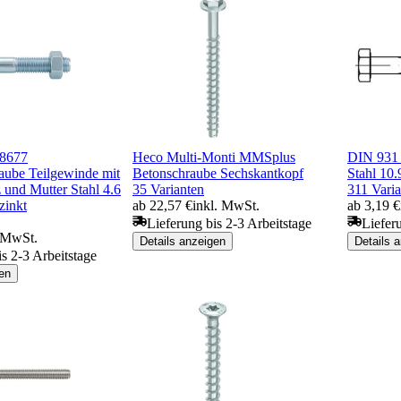
 8677
Heco Multi-Monti MMSplus
DIN 931 
aube Teilgewinde mit
Betonschraube Sechskantkopf
Stahl 10.
 und Mutter Stahl 4.6
35 Varianten
311 Vari
zinkt
ab 22,57 €
inkl. MwSt.
ab 3,19 €
Lieferung bis 2-3 Arbeitstage
Liefer
. MwSt.
Details anzeigen
Details 
is 2-3 Arbeitstage
en