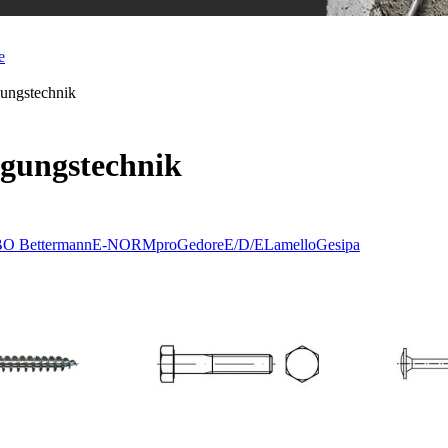
e
gungstechnik
igungstechnik
O Bettermann
E-NORMpro
Gedore
E/D/E
Lamello
Gesipa