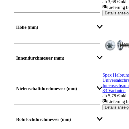
ab 3,68 €
inkl
Lieferung b
Von
Bis
Details anzeig
Höhe (mm)
Von
Bis
Innendurchmesser (mm)
Spax Halbrun
Universalschr
Mehr anzeigen
Innensechsru
Nietenschaftdurchmesser (mm)
83 Varianten
ab 5,78 €
inkl
Lieferung b
Details anzeig
Mehr anzeigen
Bohrlochdurchmesser (mm)