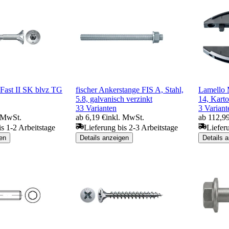
-Fast II SK blvz TG
fischer Ankerstange FIS A, Stahl,
Lamello 
5.8, galvanisch verzinkt
14, Kart
33 Varianten
3 Variant
. MwSt.
ab 6,19 €
inkl. MwSt.
ab 112,9
is 1-2 Arbeitstage
Lieferung bis 2-3 Arbeitstage
Liefer
en
Details anzeigen
Details 