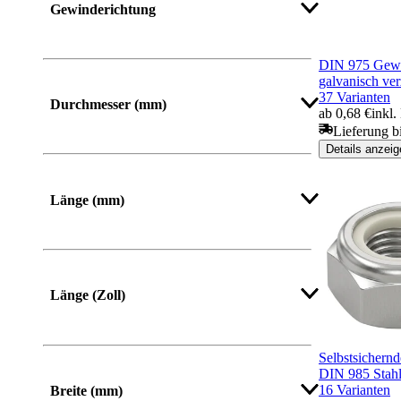
Gewinderichtung
DIN 975 Gewi
galvanisch ver
37 Varianten
Durchmesser (mm)
ab 0,68 €
inkl
Lieferung b
Details anzeig
Mehr anzeigen
Länge (mm)
Von
Bis
Länge (Zoll)
Selbstsichern
Mehr anzeigen
DIN 985 Stahl
16 Varianten
Breite (mm)