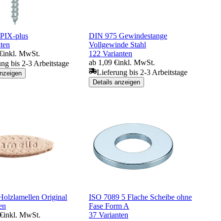
PIX-plus
DIN 975 Gewindestange
ten
Vollgewinde Stahl
€
inkl. MwSt.
122 Varianten
ab 1,09 €
inkl. MwSt.
ung bis 2-3 Arbeitstage
Lieferung bis 2-3 Arbeitstage
anzeigen
Details anzeigen
Holzlamellen Original
ISO 7089 5 Flache Scheibe ohne
en
Fase Form A
 €
inkl. MwSt.
37 Varianten