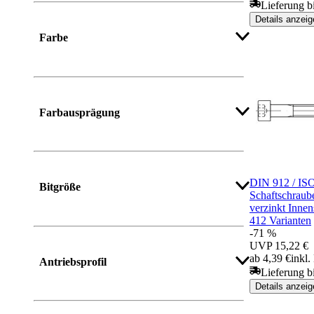
Lieferung b
Details anzeig
Farbe
Mehr anzeigen
Farbausprägung
Mehr anzeigen
DIN 912 / ISO
Bitgröße
Schaftschraube
verzinkt Inne
412 Varianten
-71 %
Mehr anzeigen
UVP
15,22 €
ab 4,39 €
inkl
Antriebsprofil
Lieferung b
Details anzeig