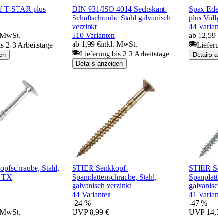
f T-STAR plus
DIN 931/ISO 4014 Sechskant-
Spax Ede
Schaftschraube Stahl galvanisch
plus Vol
verzinkt
44 Varian
. MwSt.
510 Varianten
ab 12,59
ab 1,99 €
inkl. MwSt.
is 2-3 Arbeitstage
Liefer
Lieferung bis 2-3 Arbeitstage
en
Details 
Details anzeigen
opfschraube, Stahl,
STIER Senkkopf-
STIER S
, TX
Spanplattenschraube, Stahl,
Spanplatt
galvanisch verzinkt
galvanisc
44 Varianten
41 Varian
-24 %
-47 %
. MwSt.
UVP
8,99 €
UVP
14,