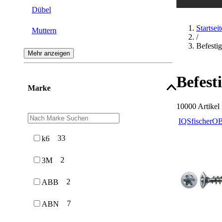
Dübel
Startseit
Muttern
/
Befesti
Scheiben
Mehr anzeigen
Befestigungstechnik-Sortimente
Befest
Marke
Schellen
10000
Artikel
Ringe
IQS
fischer
OB
Chemische Dübel
33
k6
Verbinder
2
3M
Verbindungs- & Klemmsysteme
2
ABB
Nieten
7
ABN
Nägel & Stifte