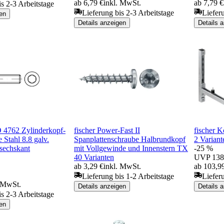
ab 6,79 €
inkl. MwSt.
ab 7,79 €
is 2-3 Arbeitstage
Lieferung bis 2-3 Arbeitstage
Liefer
en
Details anzeigen
Details 
 4762 Zylinderkopf-
fischer Power-Fast II
fischer 
 Stahl 8.8 galv.
Spanplattenschraube Halbrundkopf
2 Variant
nsechskant
mit Vollgewinde und Innenstern TX
-25 %
40 Varianten
UVP
138
ab 3,29 €
inkl. MwSt.
ab 103,9
Lieferung bis 1-2 Arbeitstage
Liefer
. MwSt.
Details anzeigen
Details 
is 2-3 Arbeitstage
en