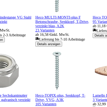
ndestange VG Stahl
Heco MULTI-MONTI-plus F
Heco TO
zinkt
Betonschraube, Senkkopf, T-Drive,
95 Varian
verzinkt blau, A2K
ab 11,18 
. MwSt.
23 Varianten
Liefer
ab 16,58 €
inkl. MwSt.
is 2-3 Arbeitstage
Details 
Lieferung bis 7-10 Arbeitstage
en
Details anzeigen
de Sechskantmutter
Heco-TOPIX-plus, Senkkopf, T-
Lamello 
 galvanisch verzinkt
Drive, VVG, A3K
3 Variant
105 Varianten
ab 32,99