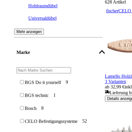
628
Artikel
Hohlraumdübel
fischer
CELO B
Universaldübel
Gipskartondübel
Mehr anzeigen
Langschaftdübel
Marke
Kippdübel
Holzdübel
Lamello Holzl
Dübel Set
3 Varianten
9
BGS Do it yourself
ab 32,99 €
ink
Einschlagdübel
Lieferung b
1
BGS technic
Details anzeig
Nageldübel
8
Bosch
Schraubdübel
52
CELO Befestigungssysteme
Rahmendübel