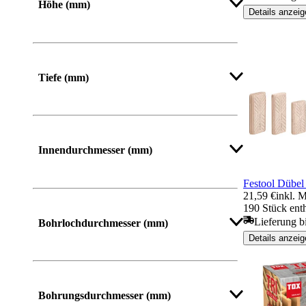
Höhe (mm)
Details anzeig
Von
Bis
Tiefe (mm)
Innendurchmesser (mm)
Festool Dübe
21,59 €
inkl. 
190 Stück ent
Lieferung b
Bohrlochdurchmesser (mm)
Details anzeig
Mehr anzeigen
Bohrungsdurchmesser (mm)