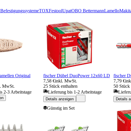
efestigungssysteme
TOX
Festool
Upat
OBO Bettermann
Lamello
Makit
amellen Original
fischer Dübel DuoPower 12x60 LD
fischer 
7,58 €
inkl. MwSt.
7,79 €
in
l. MwSt.
25 Stück enthalten
50 Stück 
is 2-3 Arbeitstage
Lieferung bis 1-2 Arbeitstage
Liefer
en
Details anzeigen
Details 
Günstig im Set