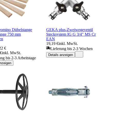
Domino Dübelstange
GEKA plus-Zweiwegeventil
änge 750 mm
Stecksystem IG G 3/4" MS Cr
en
EAN
19,19 €
inkl. MwSt.
22 €
Lieferung bis 2-3 Wochen
 €
inkl. MwSt.
Details anzeigen
ung bis 2-3 Arbeitstage
anzeigen