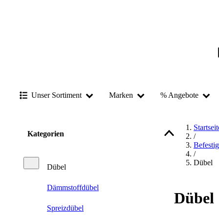
Unser Sortiment
Marken
% Angebote
Startseit
Kategorien
/
Befesti
/
Dübel
Dübel
Dämmstoffdübel
Dübel
Spreizdübel