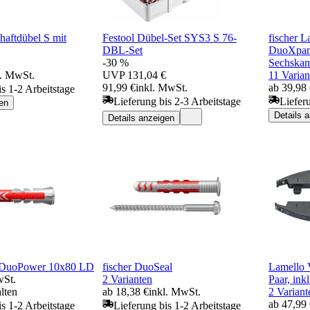
haftdübel S mit
Festool Dübel-Set SYS3 S 76-
fischer L
DBL-Set
DuoXpa
-30 %
Sechskan
l. MwSt.
UVP
131,04 €
11 Varian
91,99 €
inkl. MwSt.
ab 39,98
is 1-2 Arbeitstage
Lieferung bis 2-3 Arbeitstage
Liefer
en
Details 
Details anzeigen
l DuoPower 10x80 LD
fischer DuoSeal
Lamello 
wSt.
2 Varianten
Paar, ink
lten
ab 18,38 €
inkl. MwSt.
2 Variant
ab 47,99
is 1-2 Arbeitstage
Lieferung bis 1-2 Arbeitstage