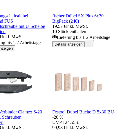
angschaftsdübel
fischer Dübel SX Plus 6x30
nd FUS
BigPack (240)
tschraube mit U-Scheibe
19,57 €
inkl. MwSt.
ten
10 Stück enthalten
 €
inkl. MwSt.
Lieferung bis 1-2 Arbeitstage
ung bis 1-2 Arbeitstage
Details anzeigen
anzeigen
Verbinder Clamex S-20
Festool Dübel Buche D 5x30 BU
l. Schrauben
-20 %
en
UVP
124,55 €
 €
inkl. MwSt.
99,98 €
inkl. MwSt.