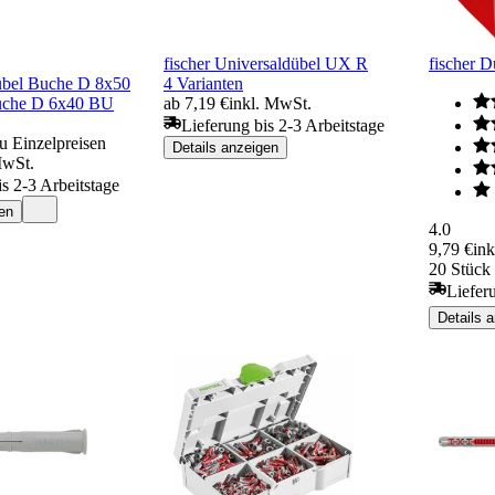
fischer Universaldübel UX R
fischer 
übel Buche D 8x50
4 Varianten
che D 6x40 BU
ab 7,19 €
inkl. MwSt.
Lieferung bis 2-3 Arbeitstage
u Einzelpreisen
Details anzeigen
MwSt.
is 2-3 Arbeitstage
en
4.0
9,79 €
in
20 Stück 
Liefer
Details 