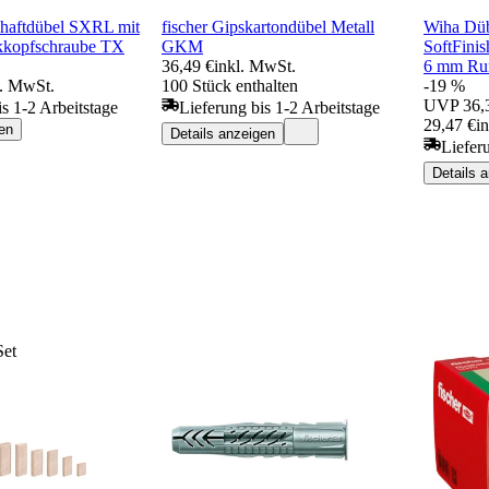
chaftdübel SXRL mit
fischer Gipskartondübel Metall
Wiha Düb
nkkopfschraube TX
GKM
SoftFinis
36,49 €
inkl. MwSt.
6 mm Rund
l. MwSt.
100 Stück enthalten
-19 %
UVP
36,
is 1-2 Arbeitstage
Lieferung bis 1-2 Arbeitstage
29,47 €
i
en
Details anzeigen
Liefer
Details 
Set