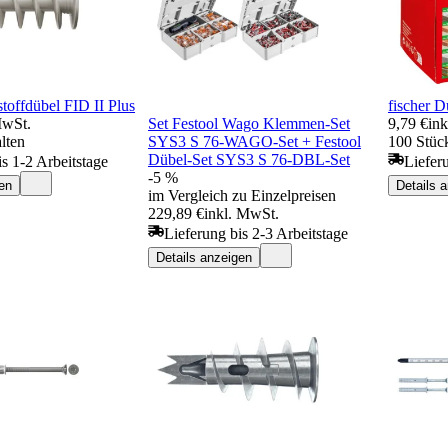
toffdübel FID II Plus
fischer 
MwSt.
Set Festool Wago Klemmen-Set
9,79 €
in
lten
SYS3 S 76-WAGO-Set + Festool
100 Stück
Dübel-Set SYS3 S 76-DBL-Set
is 1-2 Arbeitstage
Liefer
-5 %
en
Details 
im Vergleich zu Einzelpreisen
229,89 €
inkl. MwSt.
Lieferung bis 2-3 Arbeitstage
Details anzeigen