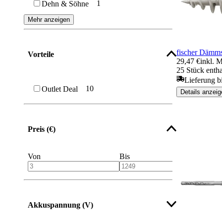
1
Dehn & Söhne
Federklappdübel
Mehr anzeigen
Gasbetondübel
fischer Dämms
Vorteile
Schwerlastdübel
29,47 €
inkl. 
25 Stück entha
Lieferung b
10
Outlet Deal
Details anzeig
Preis (€)
Von
Bis
Akkuspannung (V)