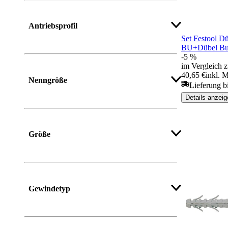
Antriebsprofil
Set Festool D
BU+Dübel Bu
-5 %
im Vergleich z
40,65 €
inkl. 
Nenngröße
Lieferung b
Details anzeig
Mehr anzeigen
Größe
Gewindetyp