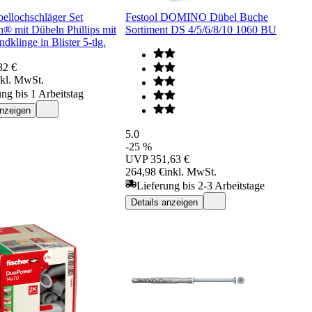
ellochschläger Set
Festool DOMINO Dübel Buche
h® mit Dübeln Phillips mit
Sortiment DS 4/5/6/8/10 1060 BU
klinge in Blister 5-tlg.
32 €
nkl. MwSt.
ung bis 1 Arbeitstag
anzeigen
5.0
-25 %
UVP
351,63 €
264,98 €
inkl. MwSt.
Lieferung bis 2-3 Arbeitstage
Details anzeigen