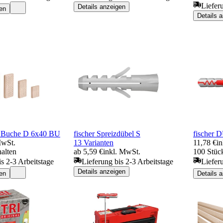
Liefer
Details anzeigen
en
Details 
l Buche D 6x40 BU
fischer Spreizdübel S
fischer
MwSt.
13 Varianten
11,78 €
i
halten
ab 5,59 €
inkl. MwSt.
100 Stück
is 2-3 Arbeitstage
Lieferung bis 2-3 Arbeitstage
Liefer
Details anzeigen
en
Details 