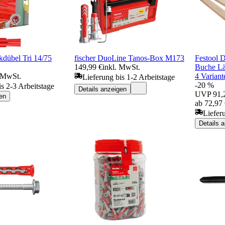
dübel Tri 14/75
fischer DuoLine Tanos-Box M173
Festool 
149,99 €
inkl. MwSt.
Buche L
. MwSt.
4 Variant
Lieferung bis 1-2 Arbeitstage
-20 %
is 2-3 Arbeitstage
Details anzeigen
UVP
91,
en
ab 72,97
Liefer
Details 