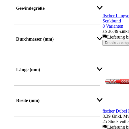
Gewindegröße
fischer Langsc
Senkbund
8 Varianten
ab 36,49 €
ink
Mehr anzeigen
Lieferung b
Durchmesser (mm)
Details anzeig
Mehr anzeigen
Länge (mm)
Von
Bis
Breite (mm)
fischer Dübe
8,39 €
inkl. M
Von
Bis
25 Stück entha
Lieferung b