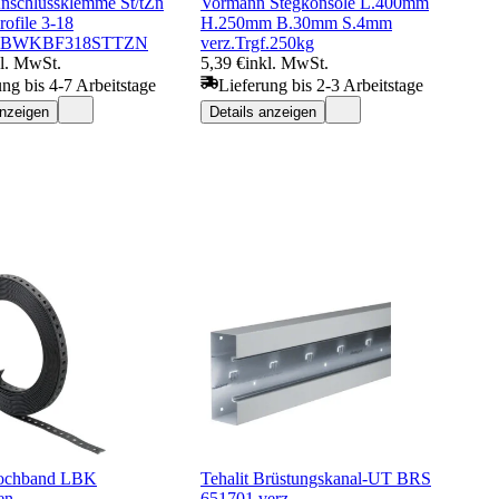
schlussklemme St/tZn
Vormann Stegkonsole L.400mm
rofile 3-18
H.250mm B.30mm S.4mm
KBWKBF318STTZN
verz.Trgf.250kg
kl. MwSt.
5,39 €
inkl. MwSt.
ung bis 4-7 Arbeitstage
Lieferung bis 2-3 Arbeitstage
anzeigen
Details anzeigen
Lochband LBK
Tehalit Brüstungskanal-UT BRS
en
651701 verz