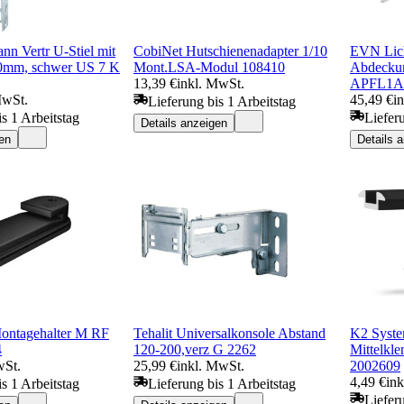
n Vertr U-Stiel mit
CobiNet Hutschienenadapter 1/10
EVN Lich
00mm, schwer US 7 K
Mont.LSA-Modul 108410
Abdeckun
13,39 €
inkl. MwSt.
APFL1A
MwSt.
45,49 €
i
Lieferung bis 1 Arbeitstag
s 1 Arbeitstag
Liefer
Details anzeigen
en
Details 
ontagehalter M RF
Tehalit Universalkonsole Abstand
K2 Syst
4
120-200,verz G 2262
Mittelkl
wSt.
25,99 €
inkl. MwSt.
2002609
4,49 €
in
s 1 Arbeitstag
Lieferung bis 1 Arbeitstag
Liefer