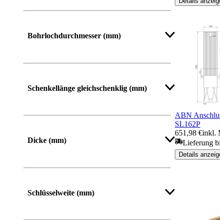
Details anzeig
Bohrlochdurchmesser (mm)
Schenkellänge gleichschenklig (mm)
ABN Anschlu
SL162P
651,98 €
inkl.
Dicke (mm)
Lieferung bi
Details anzeig
Mehr anzeigen
Schlüsselweite (mm)