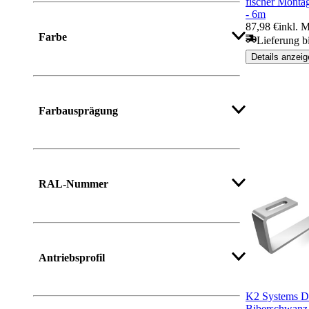
fischer Monta
- 6m
87,98 €
inkl. 
Farbe
Lieferung b
Details anzeig
Mehr anzeigen
Farbausprägung
Mehr anzeigen
RAL-Nummer
Antriebsprofil
K2 Systems D
Biberschwanz