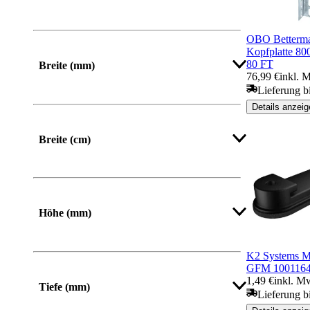
OBO Betterman
Mehr anzeigen
Kopfplatte 8
80 FT
Breite (mm)
76,99 €
inkl. 
Lieferung bi
Von
Bis
Details anzeig
Breite (cm)
Mehr anzeigen
Höhe (mm)
Von
Bis
K2 Systems M
GFM 100116
1,49 €
inkl. M
Tiefe (mm)
Lieferung bi