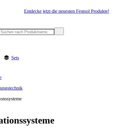
Entdecke jetzt die neuesten Festool Produkte!
Sets
e
gungstechnik
tionssysteme
lationssysteme