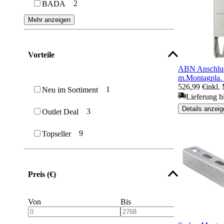
2
BADA
Mehr anzeigen
Vorteile
ABN Anschlu
m.Montagpla.
526,99 €
inkl.
1
Neu im Sortiment
Lieferung bi
Details anzeig
3
Outlet Deal
9
Topseller
Preis (€)
Von
Bis