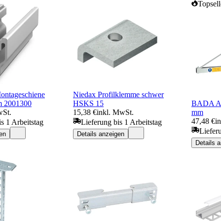
Topsell
ontageschiene
Niedax Profilklemme schwer
m 2001300
HSKS 15
BADA Au
wSt.
15,38 €
inkl. MwSt.
mm
47,48 €
i
s 1 Arbeitstag
Lieferung bis 1 Arbeitstag
Liefer
en
Details anzeigen
Details 