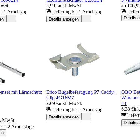
MwSt.
5,99 €
inkl. MwSt.
ab 106,9
s 1 Arbeitstag
Lieferung bis 1 Arbeitstag
Liefer
Details 
en
Details anzeigen
lenset mit Lärmschutz
Erico Bügelbefestigung P7 Caddy-
OBO Bett
Clip 4G16M7
Wandausl
2,69 €
inkl. MwSt.
FT
6,38 €
in
Lieferung bis 1 Arbeitstag
Liefer
Details anzeigen
l. MwSt.
Details 
is 1-2 Arbeitstage
en