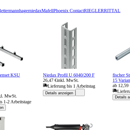
ettermann
hager
niedax
Mafell
Phoenix Contact
RIEGLER
RITTAL
lenset KSU
Niedax Profil U 6040/200 F
fischer 
26,47 €
inkl. MwSt.
15 Varian
ab 12,59
Lieferung bis 1 Arbeitstag
Liefer
Details anzeigen
kl. MwSt.
Details 
is 1-2 Arbeitstage
en