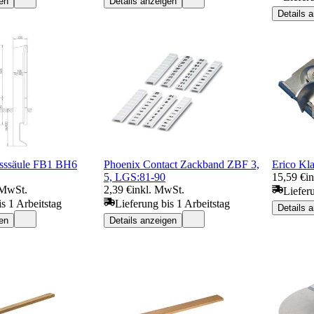
en
Details anzeigen
Details 
sssäule FB1 BH6
Phoenix Contact Zackband ZBF 3,
Erico K
5, LGS:81-90
15,59 €
i
 MwSt.
2,39 €
inkl. MwSt.
Liefer
s 1 Arbeitstag
Lieferung bis 1 Arbeitstag
Details 
en
Details anzeigen