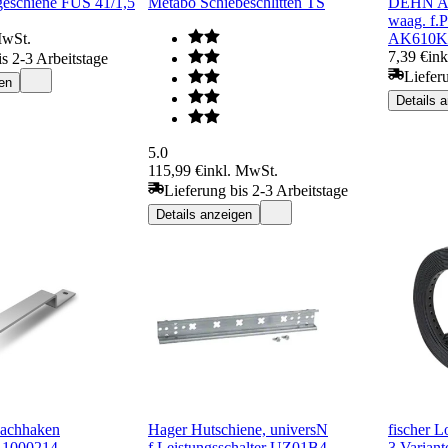
geschiene FUS 41/1,5
Metabo Schiebeschlitten TS
DEHN An
waag. f.P
MwSt.
AK610
7,39 €
in
is 2-3 Arbeitstage
Liefer
en
Details 
5.0
115,99 €
inkl. MwSt.
Lieferung bis 2-3 Arbeitstage
Details anzeigen
achhaken
Hager Hutschiene, universN
fischer 
 1000214
f.Leistungsschalter UZ01B4
3 Variant