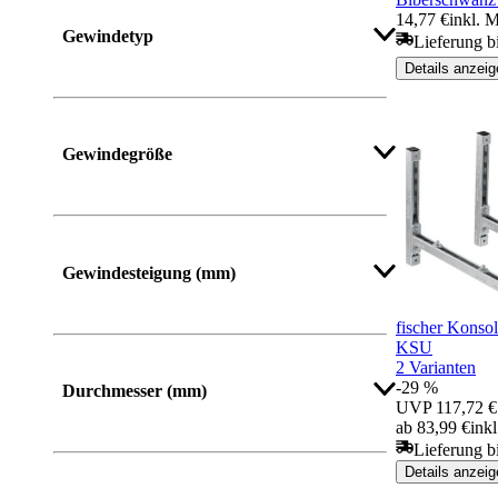
14,77 €
inkl. 
Gewindetyp
Lieferung bi
Details anzeig
Gewindegröße
Gewindesteigung (mm)
fischer Konso
KSU
2 Varianten
-29 %
Durchmesser (mm)
UVP
117,72 €
ab 83,99 €
ink
Lieferung b
Details anzeig
Mehr anzeigen