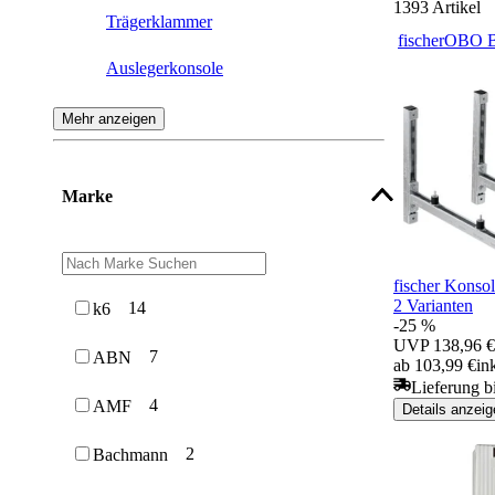
1393
Artikel
Trägerklammer
fischer
OBO B
Auslegerkonsole
Montageprofil
Mehr anzeigen
Profilschiene
Marke
Lochband
Wandausleger
fischer Konso
Montagewinkel
2 Varianten
14
k6
-25 %
UVP
138,96 €
Stegkonsole
7
ABN
ab 103,99 €
in
Lieferung b
Sattelflansch
4
AMF
Details anzeig
Winkelkonsole
2
Bachmann
Spannklaue