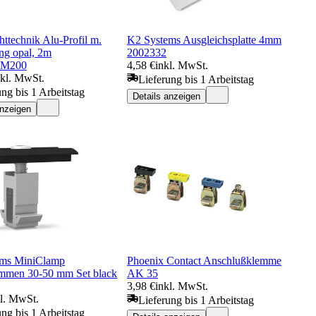
ttechnik Alu-Profil m.
K2 Systems Ausgleichsplatte 4mm
g opal, 2m
2002332
M200
4,58 €
inkl. MwSt.
nkl. MwSt.
Lieferung bis 1 Arbeitstag
ung bis 1 Arbeitstag
Details anzeigen
anzeigen
ems MiniClamp
Phoenix Contact Anschlußklemme
emmen 30-50 mm Set black
AK 35
3,98 €
inkl. MwSt.
kl. MwSt.
Lieferung bis 1 Arbeitstag
ung bis 1 Arbeitstag