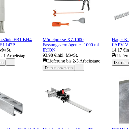
sssäule FB1 BH4
Mörtelpresse X7-1000
Hager Ka
 SL142P
Fassungsvermögen ca.1000 ml
f.APV V
 MwSt.
IRION
14,17 €
i
93,98 €
inkl. MwSt.
s 1 Arbeitstag
Liefer
Lieferung bis 2-3 Arbeitstage
en
Details 
Details anzeigen