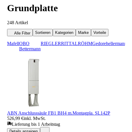
Grundplatte
248
Artikel
Sortieren
Kategorien
Marke
Vorteile
Alle Filter
Mafell
OBO
RIEGLER
RITTAL
RÖHM
Gedore
hellermannty
Bettermann
ABN Anschlusssäule FB1 BH4 m.Montagpla. SL142P
526,99 €
inkl. MwSt.
Lieferung bis 1 Arbeitstag
Details anzeigen