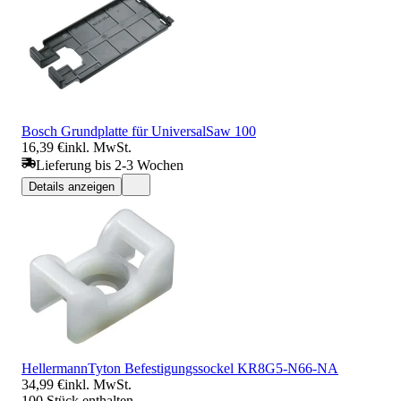
Bosch Grundplatte für UniversalSaw 100
16,39 €
inkl. MwSt.
Lieferung bis 2-3 Wochen
Details anzeigen
HellermannTyton Befestigungssockel KR8G5-N66-NA
34,99 €
inkl. MwSt.
100 Stück enthalten