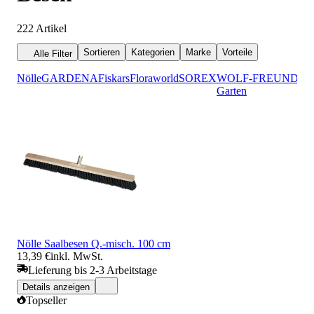
222
Artikel
Sortieren
Kategorien
Marke
Vorteile
Alle Filter
Nölle
GARDENA
Fiskars
Floraworld
SOREX
WOLF-
FREUND
Flo
Garten
Nölle Saalbesen Q.-misch. 100 cm
13,39 €
inkl. MwSt.
Lieferung bis 2-3 Arbeitstage
Details anzeigen
Topseller