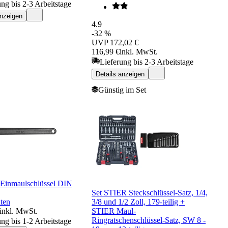
ung bis 2-3 Arbeitstage
anzeigen
4.9
-32 %
UVP
172,02 €
116,99 €
inkl. MwSt.
Lieferung bis 2-3 Arbeitstage
Details anzeigen
Günstig im Set
inmaulschlüssel DIN
Set STIER Steckschlüssel-Satz, 1/4,
ten
3/8 und 1/2 Zoll, 179-teilig +
inkl. MwSt.
STIER Maul-
Ringratschenschlüssel-Satz, SW 8 -
ung bis 1-2 Arbeitstage