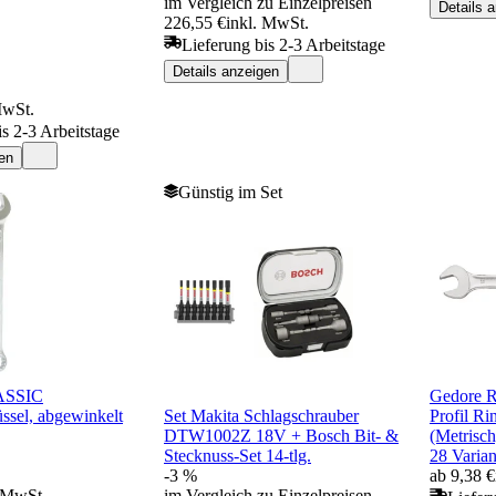
im Vergleich zu Einzelpreisen
Details 
226,55 €
inkl. MwSt.
Lieferung bis 2-3 Arbeitstage
Details anzeigen
MwSt.
is 2-3 Arbeitstage
en
Günstig im Set
ASSIC
Gedore R
ssel, abgewinkelt
Set Makita Schlagschrauber
Profil Ri
DTW1002Z 18V + Bosch Bit- &
(Metrisch
Stecknuss-Set 14-tlg.
28 Varian
-3 %
ab 9,38 €
. MwSt.
im Vergleich zu Einzelpreisen