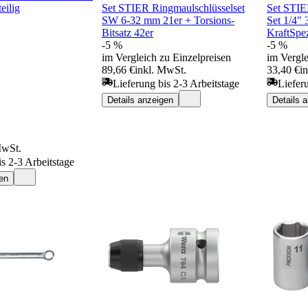
eilig
Set STIER Ringmaulschlüsselset
Set STIER
SW 6-32 mm 21er + Torsions-
Set 1/4" 
Bitsatz 42er
KraftSpez
-5 %
-5 %
im Vergleich zu Einzelpreisen
im Vergle
89,66 €
inkl. MwSt.
33,40 €
i
Lieferung bis 2-3 Arbeitstage
Liefer
Details anzeigen
Details 
MwSt.
is 2-3 Arbeitstage
en