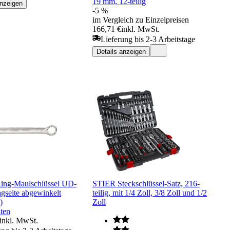
19 mm, 12-teilig
anzeigen
-5 %
im Vergleich zu Einzelpreisen
166,71 €
inkl. MwSt.
Lieferung bis 2-3 Arbeitstage
Details anzeigen
ing-Maulschlüssel UD-
STIER Steckschlüssel-Satz, 216-
ngseite abgewinkelt
teilig, mit 1/4 Zoll, 3/8 Zoll und 1/2
)
Zoll
ten
inkl. MwSt.