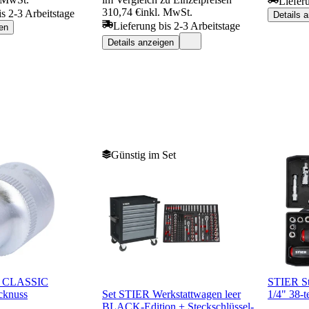
Liefer
310,74 €
inkl. MwSt.
is 2-3 Arbeitstage
Details 
Lieferung bis 2-3 Arbeitstage
en
Details anzeigen
Günstig im Set
2" CLASSIC
STIER St
cknuss
Set STIER Werkstattwagen leer
1/4" 38-te
BLACK-Edition + Steckschlüssel-