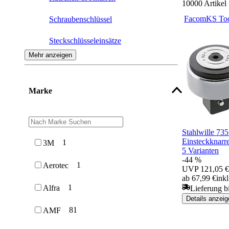
10000
Artikel
Facom
KS Too
Schraubenschlüssel
Steckschlüsseleinsätze
Mehr anzeigen
Stecknuss
Steckschlüssel
Marke
Verlängerungen & Adapter
Stecknuss-Steckschlüsseleinsatz
Stahlwille 73
Sonderantrieb
Einsteckknarr
1
3M
5 Varianten
-44 %
1
Aerotec
UVP
121,05 €
ab 67,99 €
ink
1
Alfra
Lieferung b
Details anzeig
81
AMF