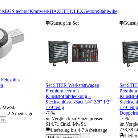
ls
BGS technic
Kraftwerk
HAZET
HOLEX
Gedore
Stahlwille
Günstig im Set
Günstig
5 Feinzahn-
en
Set STIER Werkstattwagen
Set STIE
Premium leer mit
Premium 
Kunststoffabdeckung +
Kunststo
Steckschlüssel-Satz 1/4'' 3/8'' 1/2''
Steckschlü
l. MwSt.
179-teilig
179-teili
-7 %
Doppelri
is 1-2 Arbeitstage
im Vergleich zu Einzelpreisen
-7 %
en
614,71 €
inkl. MwSt.
im Vergle
738,38 €
Lieferung bis 4-7 Arbeitstage
Liefer
Details anzeigen