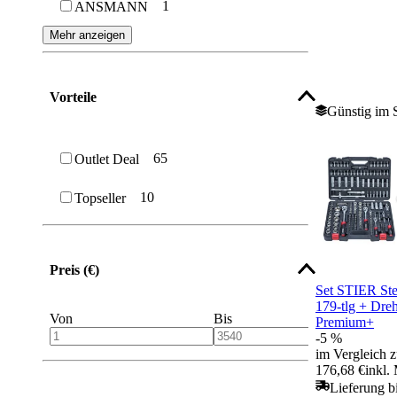
1
ANSMANN
Mehr anzeigen
Vorteile
Günstig im 
65
Outlet Deal
10
Topseller
Preis (€)
Set STIER Ste
179-tlg + Dre
Von
Bis
Premium+
-5 %
im Vergleich z
176,68 €
inkl.
Lieferung b