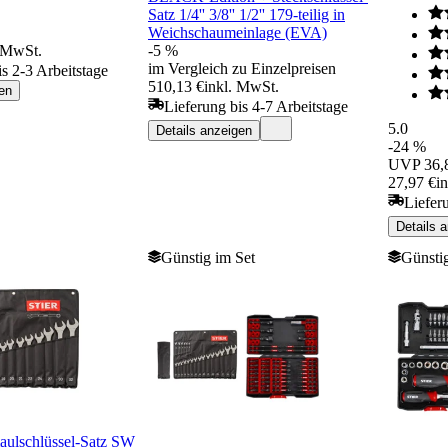
Satz 1/4'' 3/8'' 1/2'' 179-teilig in
Weichschaumeinlage (EVA)
. MwSt.
-5 %
im Vergleich zu Einzelpreisen
is 2-3 Arbeitstage
510,13 €
inkl. MwSt.
en
Lieferung bis 4-7 Arbeitstage
5.0
Details anzeigen
-24 %
UVP
36,
27,97 €
i
Liefer
Details 
Günstig im Set
Günstig
ulschlüssel-Satz SW