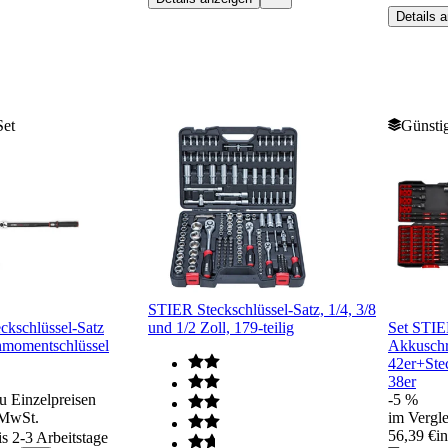
Details 
Set
Günstig
STIER Steckschlüssel-Satz, 1/4, 3/8
ckschlüssel-Satz
und 1/2 Zoll, 179-teilig
Set STIER
hmomentschlüssel
Akkuschr
42er+Stec
38er
u Einzelpreisen
-5 %
 MwSt.
im Vergle
56,39 €
i
is 2-3 Arbeitstage