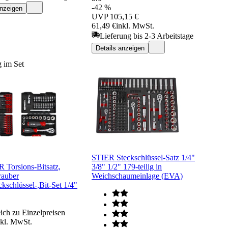
-42 %
anzeigen
UVP
105,15 €
61,49 €
inkl. MwSt.
Lieferung bis 2-3 Arbeitstage
Details anzeigen
 im Set
STIER Steckschlüssel-Satz 1/4"
 Torsions-Bitsatz,
3/8" 1/2" 179-teilig in
auber
Weichschaumeinlage (EVA)
kschlüssel-,Bit-Set 1/4"
ich zu Einzelpreisen
nkl. MwSt.