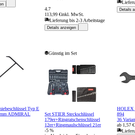
Liefer
en
4.7
Details 
113,99 €
inkl. MwSt.
Lieferung bis 2-3 Arbeitstage
Details anzeigen
Günstig im Set
iebeschlüssel Typ E
HOLEX E
14mm ADMIRAL
Set STIER Steckschlüssel
894
179er+Ringratschenschlüssel
36 Varian
12er+Ringmaulschlüssel 21er
ab 1,57 €
-5 %
Liefer