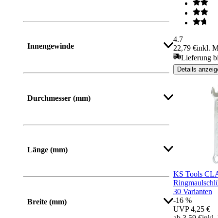
Mehr anzeigen
4.7
Innengewinde
22,79 €
inkl. 
Lieferung b
Details anzeig
Mehr anzeigen
Durchmesser (mm)
Mehr anzeigen
Länge (mm)
KS Tools CL
Von
Bis
Ringmaulschlü
30 Varianten
-16 %
Breite (mm)
UVP
4,25 €
ab 3,59 €
inkl