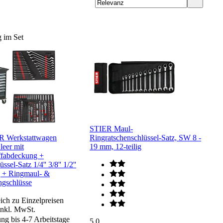
 im Set
STIER Maul-
R Werkstattwagen
Ringratschenschlüssel-Satz, SW 8 -
leer mit
19 mm, 12-teilig
ffabdeckung +
ssel-Satz 1/4'' 3/8'' 1/2''
g + Ringmaul- &
ngschlüsse
ich zu Einzelpreisen
inkl. MwSt.
ung bis 4-7 Arbeitstage
5.0