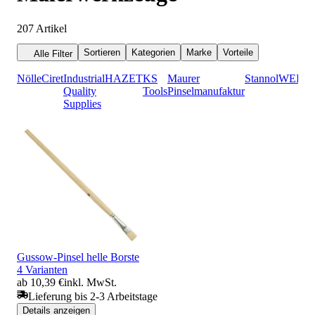
207
Artikel
Sortieren
Kategorien
Marke
Vorteile
Alle Filter
Nölle
Ciret
Industrial
HAZET
KS
Maurer
Stannol
WEIC
Quality
Tools
Pinselmanufaktur
Supplies
Gussow-Pinsel helle Borste
4 Varianten
ab 10,39 €
inkl. MwSt.
Lieferung bis 2-3 Arbeitstage
Details anzeigen