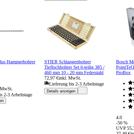
lus Hammerbohrer
STIER Schlangenbohrer
Bosch Me
Tieflochbohrer Set 6-teilig 385 /
PointTeQ
460 mm 10 - 20 mm Federstahl
ProBox
72,97 €
inkl. MwSt.
Lieferung bis 2-3 Arbeitstage
. MwSt.
Details anzeigen
is 2-3 Arbeitstage
en
4.0
-50 %
UVP
55,
27,49 €
i