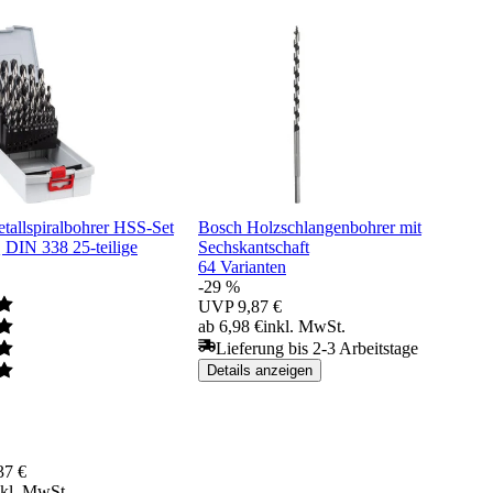
tallspiralbohrer HSS-Set
Bosch Holzschlangenbohrer mit
 DIN 338 25-teilige
Sechskantschaft
64 Varianten
-29 %
UVP
9,87 €
ab 6,98 €
inkl. MwSt.
Lieferung bis 2-3 Arbeitstage
Details anzeigen
37 €
nkl. MwSt.