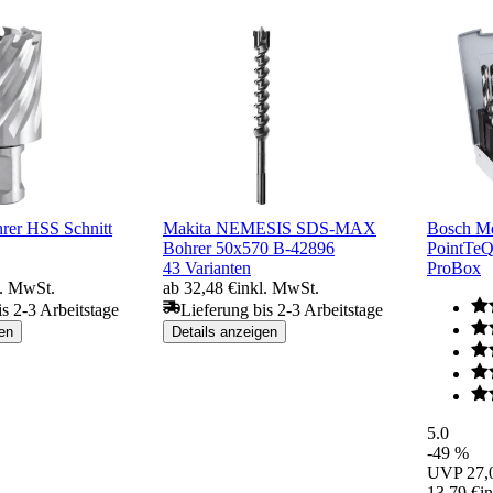
rer HSS Schnitt
Makita NEMESIS SDS-MAX
Bosch Me
Bohrer 50x570 B-42896
PointTeQ
43 Varianten
ProBox
l. MwSt.
ab 32,48 €
inkl. MwSt.
is 2-3 Arbeitstage
Lieferung bis 2-3 Arbeitstage
en
Details anzeigen
5.0
-49 %
UVP
27,
13,79 €
i