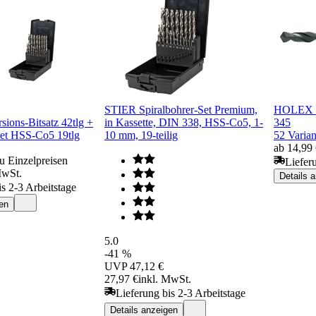
STIER Spiralbohrer-Set Premium,
HOLEX S
sions-Bitsatz 42tlg +
in Kassette, DIN 338, HSS-Co5, 1-
345
Set HSS-Co5 19tlg
10 mm, 19-teilig
52 Varian
ab 14,99
u Einzelpreisen
Liefer
MwSt.
Details 
is 2-3 Arbeitstage
en
5.0
-41 %
UVP
47,12 €
27,97 €
inkl. MwSt.
Lieferung bis 2-3 Arbeitstage
Details anzeigen