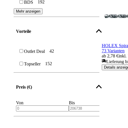
192
BDS
Mehr anzeigen
Vorteile
HOLEX Spira
73 Varianten
42
Outlet Deal
ab 2,78 €
inkl
Lieferung b
152
Topseller
Details anzeig
Preis (€)
Von
Bis