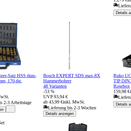
Liefer
Details 
rer-Satz HSS titan-
Bosch EXPERT SDS max-8X
Ruko UC
 mm, 170-tlg.
Hammerbohrer
TIP DIN3
48 Varianten
Rosebox
-53 %
159,98 €
MwSt.
UVP
93,94 €
Liefer
ab 43,99 €
inkl. MwSt.
is 2-3 Arbeitstage
Details 
Lieferung bis 2-3 Wochen
en
Details anzeigen
Set