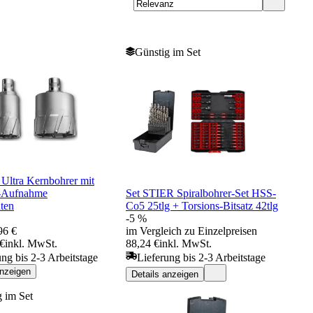
Günstig im Set
Ultra Kernbohrer mit
-Aufnahme
Set STIER Spiralbohrer-Set HSS-
ten
Co5 25tlg + Torsions-Bitsatz 42tlg
-5 %
96 €
im Vergleich zu Einzelpreisen
 €
inkl. MwSt.
88,24 €
inkl. MwSt.
ung bis 2-3 Arbeitstage
Lieferung bis 2-3 Arbeitstage
anzeigen
Details anzeigen
 im Set