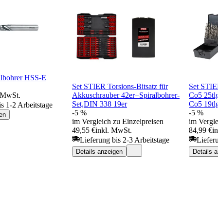
lbohrer HSS-E
Set STIER Torsions-Bitsatz für
Set STIE
. MwSt.
Akkuschrauber 42er+Spiralbohrer-
Co5 25tl
Set,DIN 338 19er
Co5 19tl
is 1-2 Arbeitstage
-5 %
-5 %
en
im Vergleich zu Einzelpreisen
im Vergle
49,55 €
inkl. MwSt.
84,99 €
i
Lieferung bis 2-3 Arbeitstage
Liefer
Details anzeigen
Details 