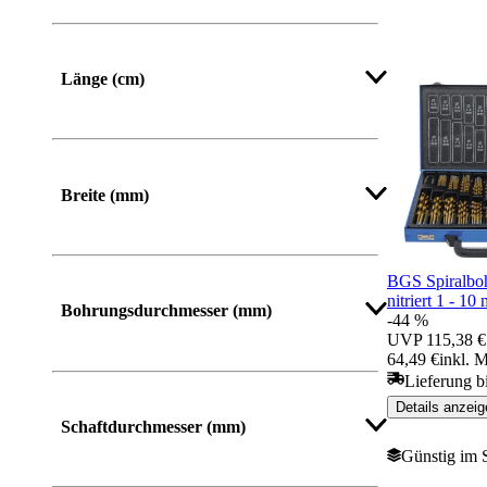
Von
Bis
Länge (cm)
Mehr anzeigen
Breite (mm)
Von
Bis
BGS Spiralboh
nitriert 1 - 10
Bohrungsdurchmesser (mm)
-44 %
UVP
115,38 €
64,49 €
inkl. 
Lieferung b
Mehr anzeigen
Details anzeig
Schaftdurchmesser (mm)
Günstig im 