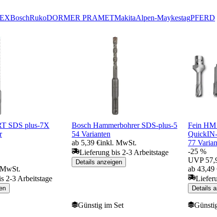
EX
Bosch
Ruko
DORMER PRAMET
Makita
Alpen-Maykestag
PFERD
T SDS plus-7X
Bosch Hammerbohrer SDS-plus-5
Fein HM 
r
54 Varianten
QuickIN
ab 5,39 €
inkl. MwSt.
77 Varian
-25 %
Lieferung bis 2-3 Arbeitstage
UVP
57,
Details anzeigen
. MwSt.
ab 43,49
is 2-3 Arbeitstage
Liefer
en
Details 
Günstig im Set
Günstig