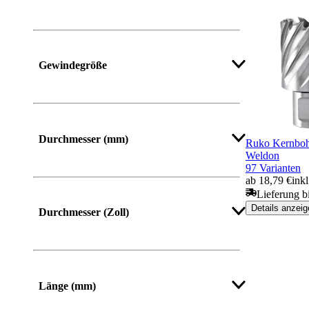
Gewindegröße
Mehr anzeigen
Durchmesser (mm)
Ruko Kernboh
Weldon
97 Varianten
ab 18,79 €
ink
Lieferung b
Mehr anzeigen
Details anzeig
Durchmesser (Zoll)
Mehr anzeigen
Länge (mm)