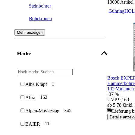
10000
Artikel
Steinbohrer
Gühring
HOL
Bohrkronen
Universalbohrer
Mehr anzeigen
Fliesenbohrer
Marke
Glasbohrer
Bosch EXPER
Hammerbohre
1
Alba Krapf
132 Varianten
-37 %
162
Alfra
UVP
9,16 €
ab 5,78 €
inkl
345
Alpen-Maykestag
Lieferung b
Details anzeig
11
BAIER