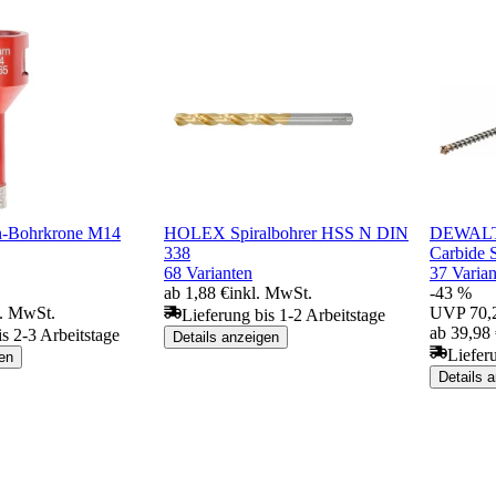
n-Bohrkrone M14
HOLEX Spiralbohrer HSS N DIN
DEWALT
338
Carbide
68 Varianten
37 Varian
ab 1,88 €
inkl. MwSt.
-43 %
l. MwSt.
UVP
70,
Lieferung bis 1-2 Arbeitstage
ab 39,98
is 2-3 Arbeitstage
Details anzeigen
Liefer
en
Details 