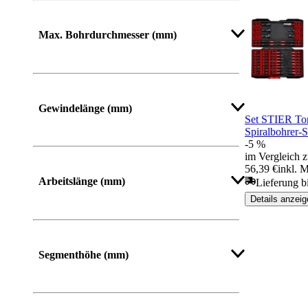
Mehr anzeigen
Max. Bohrdurchmesser (mm)
Mehr anzeigen
Gewindelänge (mm)
Set STIER Tor
Spiralbohrer-
-5 %
im Vergleich z
56,39 €
inkl. 
Arbeitslänge (mm)
Lieferung b
Details anzeig
Mehr anzeigen
Segmenthöhe (mm)