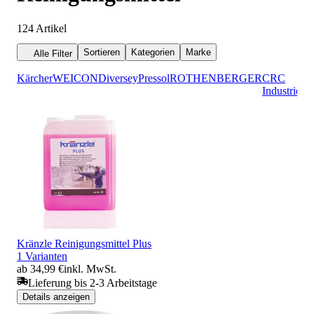
124
Artikel
Sortieren
Kategorien
Marke
Alle Filter
Kärcher
WEICON
Diversey
Pressol
ROTHENBERGER
CRC
E
Industries
C
Kränzle Reinigungsmittel Plus
1 Varianten
ab 34,99 €
inkl. MwSt.
Lieferung bis 2-3 Arbeitstage
Details anzeigen