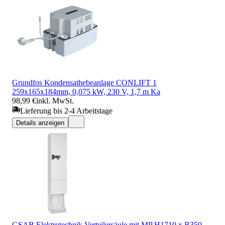
Grundfos Kondensathebeanlage CONLIFT 1
259x165x184mm, 0,075 kW, 230 V, 1,7 m Ka
98,99 €
inkl. MwSt.
Lieferung bis 2-4 Arbeitstage
Details anzeigen
GSAB Elektrotechnik Verteilersäule mit MP H1710 x B350