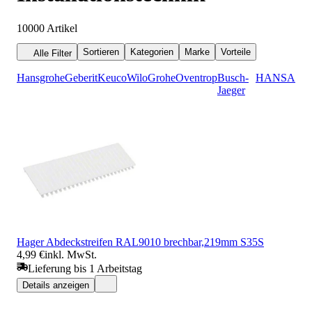
10000
Artikel
Sortieren
Kategorien
Marke
Vorteile
Alle Filter
Hansgrohe
Geberit
Keuco
Wilo
Grohe
Oventrop
Busch-
HANSA
Jaeger
Hager Abdeckstreifen RAL9010 brechbar,219mm S35S
4,99 €
inkl. MwSt.
Lieferung bis 1 Arbeitstag
Details anzeigen