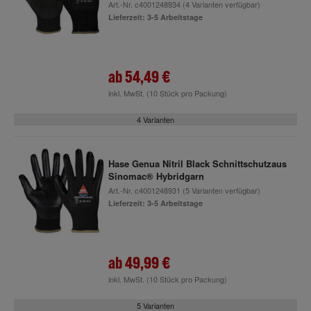
Art.-Nr.
c4001248934
(4 Varianten verfügbar)
Lieferzeit: 3-5 Arbeitstage
ab
54,49 €
inkl. MwSt.
(10 Stück pro Packung)
4 Varianten
Hase Genua Nitril Black Schnittschutzaus
Sinomac® Hybridgarn
Art.-Nr.
c4001248931
(5 Varianten verfügbar)
Lieferzeit: 3-5 Arbeitstage
ab
49,99 €
inkl. MwSt.
(10 Stück pro Packung)
5 Varianten