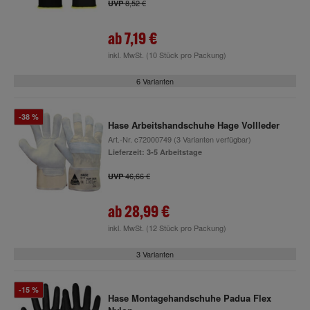
8,52 €
UVP
ab
7,19 €
inkl. MwSt.
(10 Stück pro Packung)
6 Varianten
-38 %
Hase Arbeitshandschuhe Hage Vollleder
Art.-Nr.
c72000749
(3 Varianten verfügbar)
Lieferzeit: 3-5 Arbeitstage
46,66 €
UVP
ab
28,99 €
inkl. MwSt.
(12 Stück pro Packung)
3 Varianten
-15 %
Hase Montagehandschuhe Padua Flex