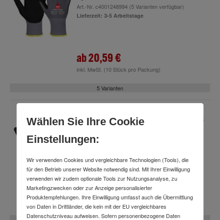
Art.-Nr.
c4001248994
(5 Varianten verfügbar)
Lieferzeit: 3-5 Arbeitstage
ab
20,59 €
inkl. MwSt.
(10 Stück pro Packung)
5 Varianten
Hase Padua Pro+ Montagehandschuh aus
Wählen Sie Ihre Cookie
Nylonfeinstrick
Einstellungen:
Art.-Nr.
c4001248997
(5 Varianten verfügbar)
Lieferzeit: 3-5 Arbeitstage
Wir verwenden Cookies und vergleichbare Technologien (Tools), die
für den Betrieb unserer Website notwendig sind. Mit Ihrer Einwilligung
verwenden wir zudem optionale Tools zur Nutzungsanalyse, zu
ab
20,39 €
Marketingzwecken oder zur Anzeige personalisierter
Produktempfehlungen. Ihre Einwilligung umfasst auch die Übermittlung
inkl. MwSt.
(10 Stück pro Packung)
von Daten in Drittländer, die kein mit der EU vergleichbares
Datenschutzniveau aufweisen. Sofern personenbezogene Daten
5 Varianten