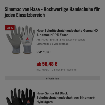
Sinomac von Hase – Hochwertige Handschuhe für
jeden Einsatzbereich
-25 %
Hase Schnittschutzhandschuhe Genua HD
Sinomac-HPPE-Faser
Art.-Nr.
c71804138
(6 Varianten verfügbar)
Lieferzeit: 3-5 Arbeitstage
75,36 €
UVP
ab
56,48 €
inkl. MwSt.
(10 Stück pro Packung)
6 Varianten
Hase Genua Hd Black
Schnittschutzhandschuh aus Sinomac®
Hybridgarn