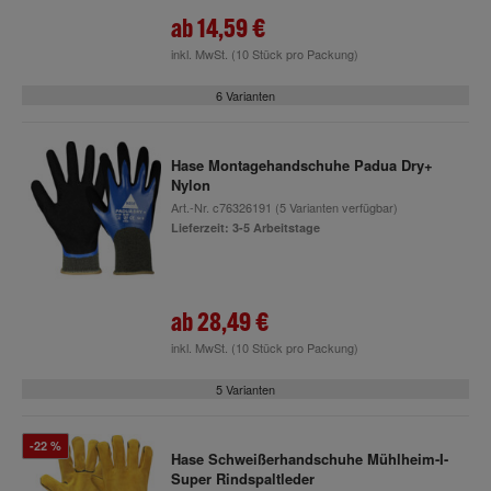
ab
14,59 €
inkl. MwSt.
(10 Stück pro Packung)
6 Varianten
Hase Montagehandschuhe Padua Dry+
Nylon
Art.-Nr.
c76326191
(5 Varianten verfügbar)
Lieferzeit: 3-5 Arbeitstage
ab
28,49 €
inkl. MwSt.
(10 Stück pro Packung)
5 Varianten
-22 %
Hase Schweißerhandschuhe Mühlheim-I-
Super Rindspaltleder