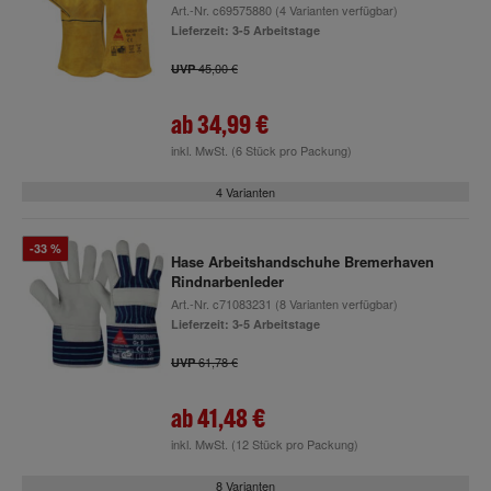
Art.-Nr.
c69575880
(4 Varianten verfügbar)
Lieferzeit: 3-5 Arbeitstage
45,00 €
UVP
ab
34,99 €
inkl. MwSt.
(6 Stück pro Packung)
4 Varianten
-33 %
Hase Arbeitshandschuhe Bremerhaven
Rindnarbenleder
Art.-Nr.
c71083231
(8 Varianten verfügbar)
Lieferzeit: 3-5 Arbeitstage
61,78 €
UVP
ab
41,48 €
inkl. MwSt.
(12 Stück pro Packung)
8 Varianten