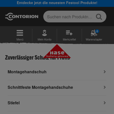
Entdecke jetzt die neuesten Festool Produkte!
0
Menü
Mein Konto
Merkzettel
Warenstapler
Zuverlässiger Schutz für Profis
Montagehandschuh
Schnittfeste Montagehandschuhe
Stiefel