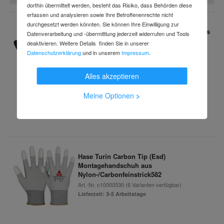
dorthin übermittelt werden, besteht das Risiko, dass Behörden diese
erfassen und analysieren sowie Ihre Betroffenenrechte nicht
durchgesetzt werden könnten. Sie können Ihre Einwilligung zur
Hase Padua Foam Montagehandschuh aus
Datenverarbeitung und -übermittlung jederzeit widerrufen und Tools
Nylonfeinstrick
deaktivieren. Weitere Details finden Sie in unserer
Art.-Nr.
c97043001
(1 Variante verfügbar)
Datenschutzerklärung
und in unserem
Impressum
.
Lieferzeit: 3-5 Arbeitstage
Alles akzeptieren
Meine Optionen
>
20,39 €
inkl. MwSt.
(10 Stück pro Packung)
Hase Turin Carbon Tip (Esd)
Montagehandschuh aus
Nylon-/Carbonfeinstrick582
Art.-Nr.
c10000530
(6 Varianten verfügbar)
Lieferzeit: 3-5 Arbeitstage