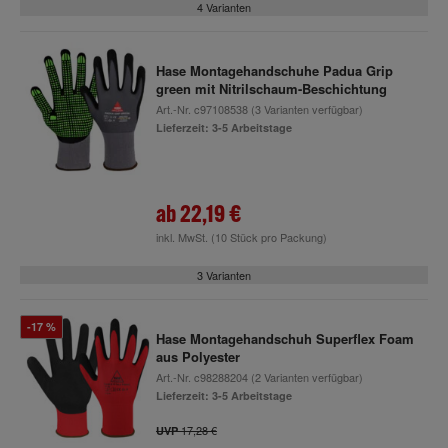
4 Varianten
Hase Montagehandschuhe Padua Grip
green mit Nitrilschaum-Beschichtung
Art.-Nr.
c97108538
(3 Varianten verfügbar)
Lieferzeit: 3-5 Arbeitstage
ab
22,19 €
inkl. MwSt.
(10 Stück pro Packung)
3 Varianten
-17 %
Hase Montagehandschuh Superflex Foam
aus Polyester
Art.-Nr.
c98288204
(2 Varianten verfügbar)
Lieferzeit: 3-5 Arbeitstage
17,28 €
UVP