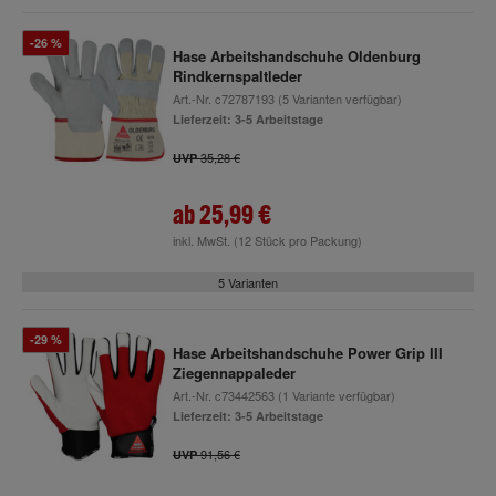
-26 %
Hase Arbeitshandschuhe Oldenburg
Rindkernspaltleder
Art.-Nr.
c72787193
(5 Varianten verfügbar)
Lieferzeit: 3-5 Arbeitstage
35,28 €
UVP
ab
25,99 €
inkl. MwSt.
(12 Stück pro Packung)
5 Varianten
-29 %
Hase Arbeitshandschuhe Power Grip III
Ziegennappaleder
Art.-Nr.
c73442563
(1 Variante verfügbar)
Lieferzeit: 3-5 Arbeitstage
91,56 €
UVP