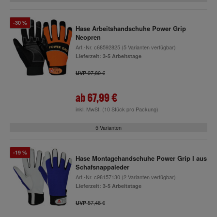
-30 %
Hase Arbeitshandschuhe Power Grip
Neopren
Art.-Nr.
c68592825
(5 Varianten verfügbar)
Lieferzeit: 3-5 Arbeitstage
97,80 €
UVP
ab
67,99 €
inkl. MwSt.
(10 Stück pro Packung)
5 Varianten
-19 %
Hase Montagehandschuhe Power Grip I aus
Schafsnappaleder
Art.-Nr.
c98157130
(2 Varianten verfügbar)
Lieferzeit: 3-5 Arbeitstage
57,48 €
UVP