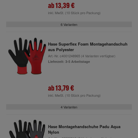
ab
13,39 €
inkl. MwSt.
(10 Stück pro Packung)
6 Varianten
Hase Superflex Foam Montagehandschuh
aus Polyester
Art.-Nr.
c4001248965
(4 Varianten verfügbar)
Lieferzeit: 3-5 Arbeitstage
ab
13,79 €
inkl. MwSt.
(10 Stück pro Packung)
4 Varianten
Hase Montagehandschuhe Padu Aqua
Nylon