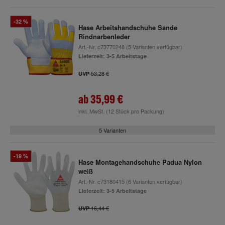
-32 %
Hase Arbeitshandschuhe Sande
Rindnarbenleder
Art.-Nr.
c73770248
(5 Varianten verfügbar)
Lieferzeit: 3-5 Arbeitstage
53,28 €
UVP
ab
35,99 €
inkl. MwSt.
(12 Stück pro Packung)
5 Varianten
-19 %
Hase Montagehandschuhe Padua Nylon
weiß
Art.-Nr.
c73180415
(6 Varianten verfügbar)
Lieferzeit: 3-5 Arbeitstage
16,44 €
UVP