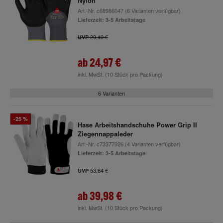
Nylon
Art.-Nr.
c68986047
(6 Varianten verfügbar)
Lieferzeit: 3-5 Arbeitstage
29,40 €
UVP
ab
24,97 €
inkl. MwSt.
(10 Stück pro Packung)
6 Varianten
-25 %
Hase Arbeitshandschuhe Power Grip II
Ziegennappaleder
Art.-Nr.
c73377026
(4 Varianten verfügbar)
Lieferzeit: 3-5 Arbeitstage
53,64 €
UVP
ab
39,98 €
inkl. MwSt.
(10 Stück pro Packung)