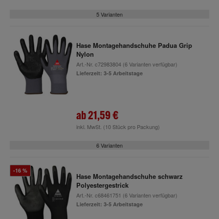
5 Varianten
Hase Montagehandschuhe Padua Grip
Nylon
Art.-Nr.
c72983804
(6 Varianten verfügbar)
Lieferzeit: 3-5 Arbeitstage
ab
21,59 €
inkl. MwSt.
(10 Stück pro Packung)
6 Varianten
-16 %
Hase Montagehandschuhe schwarz
Polyestergestrick
Art.-Nr.
c68461751
(6 Varianten verfügbar)
Lieferzeit: 3-5 Arbeitstage