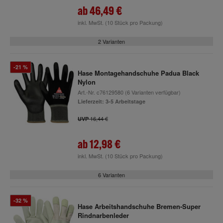
ab
46,49 €
inkl. MwSt.
(10 Stück pro Packung)
2 Varianten
-21 %
Hase Montagehandschuhe Padua Black
Nylon
Art.-Nr.
c76129580
(6 Varianten verfügbar)
Lieferzeit: 3-5 Arbeitstage
16,44 €
UVP
ab
12,98 €
inkl. MwSt.
(10 Stück pro Packung)
6 Varianten
-32 %
Hase Arbeitshandschuhe Bremen-Super
Rindnarbenleder