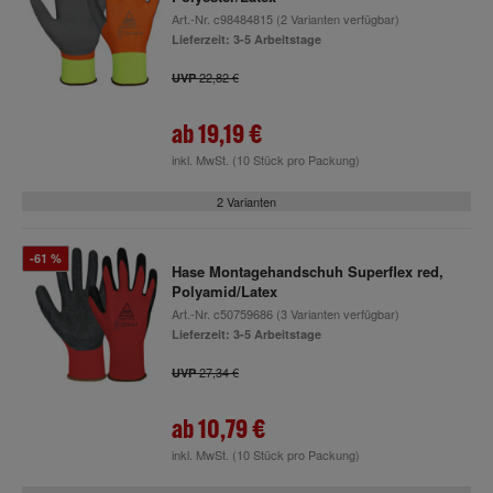
Art.-Nr.
c98484815
(2 Varianten verfügbar)
Lieferzeit: 3-5 Arbeitstage
22,82 €
UVP
ab
19,19 €
inkl. MwSt.
(10 Stück pro Packung)
2 Varianten
-61 %
Hase Montagehandschuh Superflex red,
Polyamid/Latex
Art.-Nr.
c50759686
(3 Varianten verfügbar)
Lieferzeit: 3-5 Arbeitstage
27,34 €
UVP
ab
10,79 €
inkl. MwSt.
(10 Stück pro Packung)