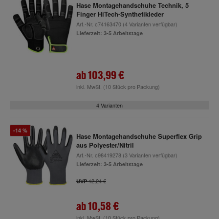
Hase Montagehandschuhe Technik, 5
Finger HiTech-Synthetikleder
Art.-Nr.
c74163470
(4 Varianten verfügbar)
Lieferzeit: 3-5 Arbeitstage
ab
103,99 €
inkl. MwSt.
(10 Stück pro Packung)
4 Varianten
-14 %
Hase Montagehandschuhe Superflex Grip
aus Polyester/Nitril
Art.-Nr.
c98419278
(3 Varianten verfügbar)
Lieferzeit: 3-5 Arbeitstage
12,24 €
UVP
ab
10,58 €
inkl. MwSt.
(10 Stück pro Packung)