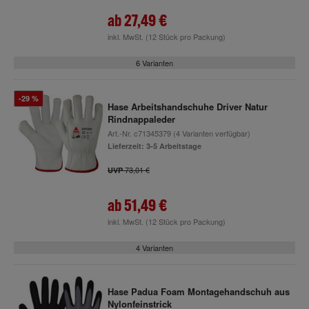
ab
27,49 €
inkl. MwSt.
(12 Stück pro Packung)
6 Varianten
-29 %
Hase Arbeitshandschuhe Driver Natur
Rindnappaleder
Art.-Nr.
c71345379
(4 Varianten verfügbar)
Lieferzeit: 3-5 Arbeitstage
73,01 €
UVP
ab
51,49 €
inkl. MwSt.
(12 Stück pro Packung)
4 Varianten
Hase Padua Foam Montagehandschuh aus
Nylonfeinstrick