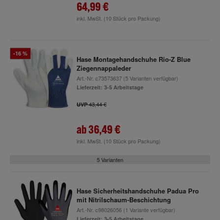
64,99 €
inkl. MwSt.
(10 Stück pro Packung)
-16 %
Hase Montagehandschuhe Rio-Z Blue
Ziegennappaleder
Art.-Nr.
c73573637
(5 Varianten verfügbar)
Lieferzeit: 3-5 Arbeitstage
43,44 €
UVP
ab
36,49 €
inkl. MwSt.
(10 Stück pro Packung)
5 Varianten
Hase Sicherheitshandschuhe Padua Pro
mit Nitrilschaum-Beschichtung
Art.-Nr.
c98026056
(1 Variante verfügbar)
Lieferzeit: 3-5 Arbeitstage