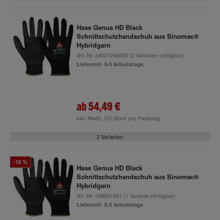
Hase Genua HD Black
Schnittschutzhandschuh aus Sinomac®
Hybridgarn
Art.-Nr.
c4001248938
(2 Varianten verfügbar)
Lieferzeit: 3-5 Arbeitstage
ab
54,49 €
inkl. MwSt.
(10 Stück pro Packung)
2 Varianten
-15 %
Hase Genua HD Black
Schnittschutzhandschuh aus Sinomac®
Hybridgarn
Art.-Nr.
c66631341
(1 Variante verfügbar)
Lieferzeit: 3-5 Arbeitstage