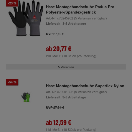
-23 %
Hase Montagehandschuhe Padua Pro
Polyester-/Spandexgestrick
Art.-Nr.
c73245952
(5 Varianten verfügbar)
Lieferzeit: 3-5 Arbeitstage
27,12 €
UVP
ab
20,77 €
inkl. MwSt.
(10 Stück pro Packung)
5 Varianten
-54 %
Hase Montagehandschuhe Superflex Nylon
Art.-Nr.
c73901322
(5 Varianten verfügbar)
Lieferzeit: 3-5 Arbeitstage
27,34 €
UVP
ab
12,59 €
inkl. MwSt.
(10 Stück pro Packung)