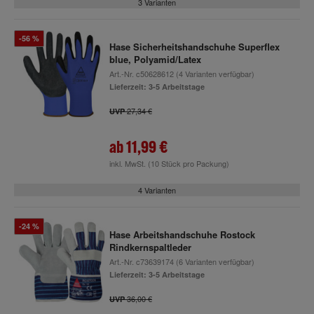
3 Varianten
-56 %
Hase Sicherheitshandschuhe Superflex
blue, Polyamid/Latex
Art.-Nr.
c50628612
(4 Varianten verfügbar)
Lieferzeit: 3-5 Arbeitstage
27,34 €
UVP
ab
11,99 €
inkl. MwSt.
(10 Stück pro Packung)
4 Varianten
-24 %
Hase Arbeitshandschuhe Rostock
Rindkernspaltleder
Art.-Nr.
c73639174
(6 Varianten verfügbar)
Lieferzeit: 3-5 Arbeitstage
36,00 €
UVP