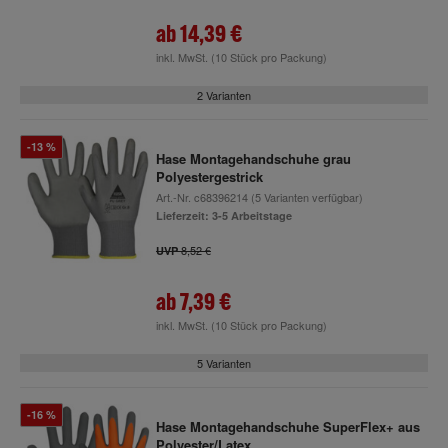
ab
14,39 €
inkl. MwSt.
(10 Stück pro Packung)
2 Varianten
-13 %
Hase Montagehandschuhe grau
Polyestergestrick
Art.-Nr.
c68396214
(5 Varianten verfügbar)
Lieferzeit: 3-5 Arbeitstage
8,52 €
UVP
ab
7,39 €
inkl. MwSt.
(10 Stück pro Packung)
5 Varianten
-16 %
Hase Montagehandschuhe SuperFlex+ aus
Polyester/Latex