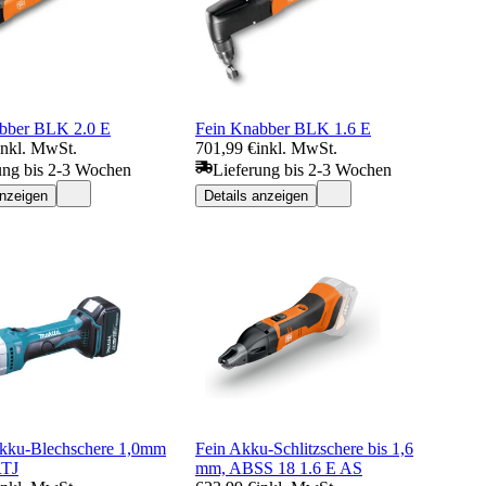
bber BLK 2.0 E
Fein Knabber BLK 1.6 E
inkl. MwSt.
701,99 €
inkl. MwSt.
ung bis 2-3 Wochen
Lieferung bis 2-3 Wochen
anzeigen
Details anzeigen
kku-Blechschere 1,0mm
Fein Akku-Schlitzschere bis 1,6
TJ
mm, ABSS 18 1.6 E AS