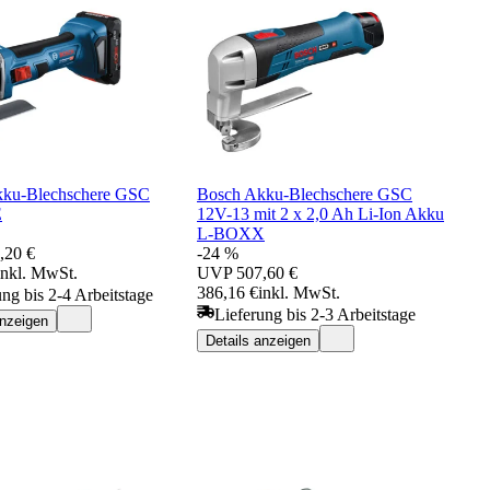
kku-Blechschere GSC
Bosch Akku-Blechschere GSC
E
12V-13 mit 2 x 2,0 Ah Li-Ion Akku
L-BOXX
,20 €
-24 %
inkl. MwSt.
UVP
507,60 €
386,16 €
inkl. MwSt.
ung bis 2-4 Arbeitstage
Lieferung bis 2-3 Arbeitstage
anzeigen
Details anzeigen