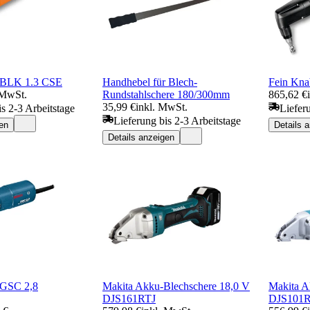
 BLK 1.3 CSE
Handhebel für Blech-
Fein Kna
 MwSt.
Rundstahlschere 180/300mm
865,62 €
35,99 €
inkl. MwSt.
is 2-3 Arbeitstage
Liefer
Lieferung bis 2-3 Arbeitstage
en
Details 
Details anzeigen
 GSC 2,8
Makita Akku-Blechschere 18,0 V
Makita A
DJS161RTJ
DJS101R