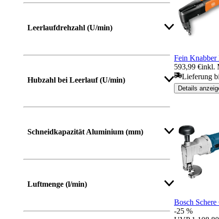
Leerlaufdrehzahl (U/min)
Fein Knabber
593,99 €
inkl.
Lieferung b
Hubzahl bei Leerlauf (U/min)
Details anzeig
Mehr anzeigen
Schneidkapazität Aluminium (mm)
Mehr anzeigen
Luftmenge (l/min)
Bosch Schere
-25 %