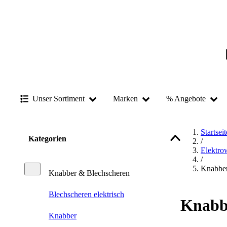
Unser Sortiment
Marken
% Angebote
Startseit
Kategorien
/
Elektro
/
Knabber
Knabber & Blechscheren
Blechscheren elektrisch
Knabb
Knabber