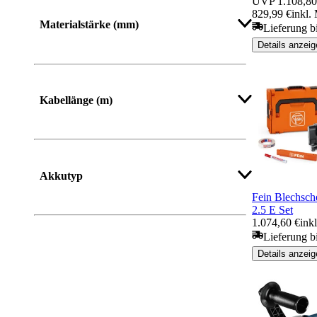
UVP
1.108,80
829,99 €
inkl.
Materialstärke (mm)
Lieferung b
Details anzeig
Kabellänge (m)
Akkutyp
Fein Blechsch
2.5 E Set
1.074,60 €
ink
Lieferung b
Details anzeig