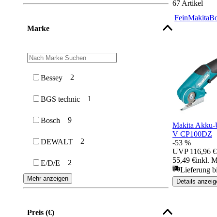
67
Artikel
Fein
Makita
Bo
Marke
2
Bessey
1
BGS technic
9
Bosch
Makita Akku-U
V CP100DZ
2
DEWALT
-53 %
UVP
116,96 €
55,49 €
inkl. 
2
E/D/E
Lieferung b
Mehr anzeigen
Details anzeig
Preis (€)