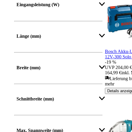
Eingangsleistung (W)
Mehr anzeigen
Länge (mm)
Bosch Akku-U
Von
Bis
12V-300 Solo
-19 %
UVP
204,00 €
Breite (mm)
164,99 €
inkl.
Lieferung b
Von
Bis
mehr
Details anzeig
Schnittbreite (mm)
Max. Spannweite (mm)