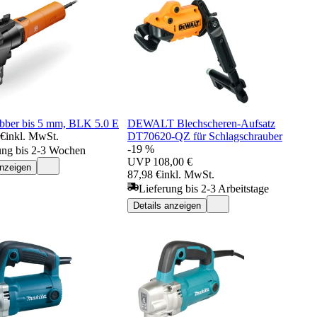
bber bis 5 mm, BLK 5.0 E
DEWALT Blechscheren-Aufsatz
 €
inkl. MwSt.
DT70620-QZ für Schlagschrauber
-19 %
ung bis 2-3 Wochen
UVP
108,00 €
anzeigen
87,98 €
inkl. MwSt.
Lieferung bis 2-3 Arbeitstage
Details anzeigen