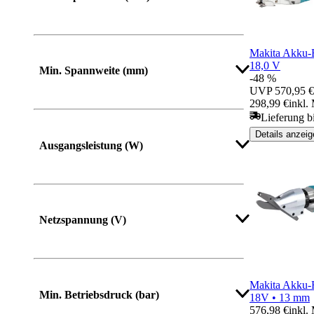
Makita Akku-
18,0 V
Min. Spannweite (mm)
-48 %
UVP
570,95 €
298,99 €
inkl.
Lieferung b
Details anzeig
Ausgangsleistung (W)
Netzspannung (V)
Makita Akku-
Min. Betriebsdruck (bar)
18V • 13 mm
576,98 €
inkl.