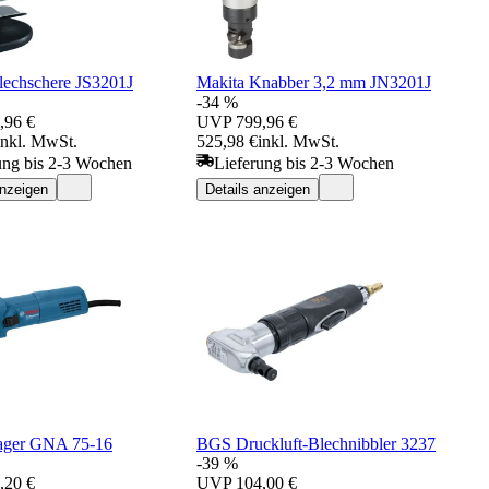
lechschere JS3201J
Makita Knabber 3,2 mm JN3201J
-34 %
,96 €
UVP
799,96 €
inkl. MwSt.
525,98 €
inkl. MwSt.
ung bis 2-3 Wochen
Lieferung bis 2-3 Wochen
anzeigen
Details anzeigen
ager GNA 75-16
BGS Druckluft-Blechnibbler 3237
-39 %
,20 €
UVP
104,00 €