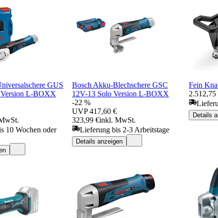
niversalschere GUS
Bosch Akku-Blechschere GSC
Fein Kna
 Version L-BOXX
12V-13 Solo Version L-BOXX
2.512,75
-22 %
Liefer
UVP
417,60 €
Details 
 MwSt.
323,99 €
inkl. MwSt.
is 10 Wochen oder
Lieferung bis 2-3 Arbeitstage
Details anzeigen
en