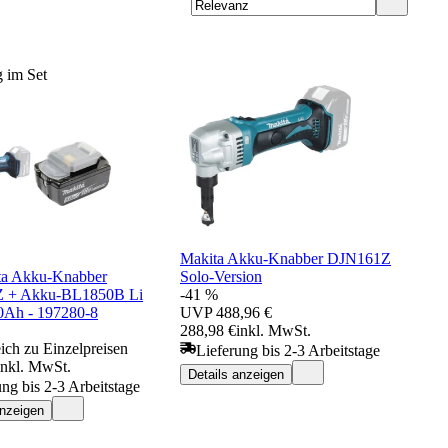
 im Set
Makita Akku-Knabber DJN161Z
ta Akku-Knabber
Solo-Version
 + Akku-BL1850B Li
-41 %
0Ah - 197280-8
UVP
488,96 €
288,98 €
inkl. MwSt.
ich zu Einzelpreisen
Lieferung bis 2-3 Arbeitstage
inkl. MwSt.
Details anzeigen
ung bis 2-3 Arbeitstage
anzeigen