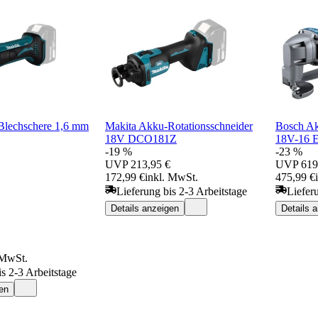
Blechschere 1,6 mm
Makita Akku-Rotationsschneider
Bosch A
18V DCO181Z
18V-16 
-19 %
-23 %
UVP
213,95 €
UVP
619
172,99 €
inkl. MwSt.
475,99 €
Lieferung bis 2-3 Arbeitstage
Liefer
Details anzeigen
Details 
 MwSt.
is 2-3 Arbeitstage
en