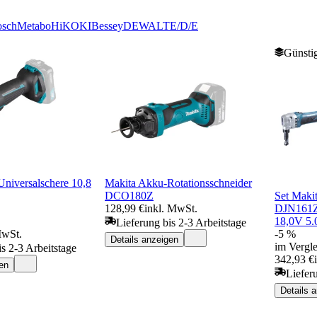
sch
Metabo
HiKOKI
Bessey
DEWALT
E/D/E
Günstig
niversalschere 10,8
Makita Akku-Rotationsschneider
DCO180Z
Set Maki
128,99 €
inkl. MwSt.
DJN161Z
18,0V 5.
Lieferung bis 2-3 Arbeitstage
MwSt.
-5 %
Details anzeigen
im Vergle
is 2-3 Arbeitstage
342,93 €
en
Liefer
Details 