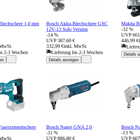
Blechschere 1,0 mm
Bosch Akku-Blechschere GSC
Makita B
12V-13 Solo Version
-32 %
-14 %
UVP
661
UVP
387,60 €
446,99 €
 MwSt.
332,99 €
inkl. MwSt.
Liefer
is 2-3 Wochen
Lieferung bis 2-3 Wochen
Details 
en
Details anzeigen
Faserzementschere
Bosch Nager GNA 2,0
Bosch N
-11 %
-13 %
 MwSt.
UVP
886,80 €
UVP
607